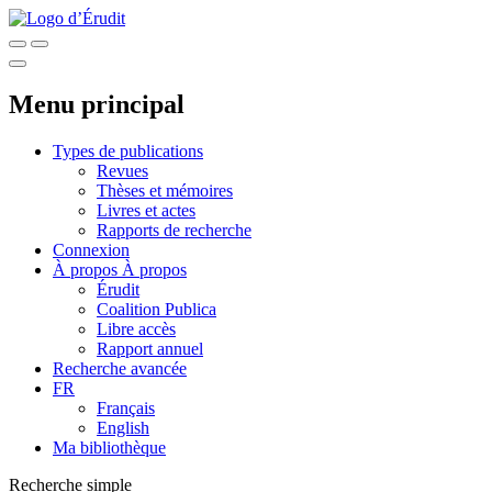
Menu principal
Types de publications
Revues
Thèses et mémoires
Livres et actes
Rapports de recherche
Connexion
À propos
À propos
Érudit
Coalition Publica
Libre accès
Rapport annuel
Recherche avancée
FR
Français
English
Ma bibliothèque
Recherche simple