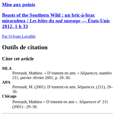
Mise aux points
Beasts of the Southern Wild : un bric-à-brac
miraculeux /
Les bêtes du sud sauvage
— États-Unis
2012, 1 h 33
Par Sylvain Lavallée
Outils de citation
Citer cet article
MLA
Perreault, Mathieu. « D’ennemi en ami. »
Séquences
, numéro
211, janvier–février 2001, p. 29–30.
APA
Perreault, M. (2001). D’ennemi en ami.
Séquences
, (211), 29–
30.
Chicago
o
Perreault, Mathieu « D’ennemi en ami ».
Séquences
n
211
(2001) : 29–30.