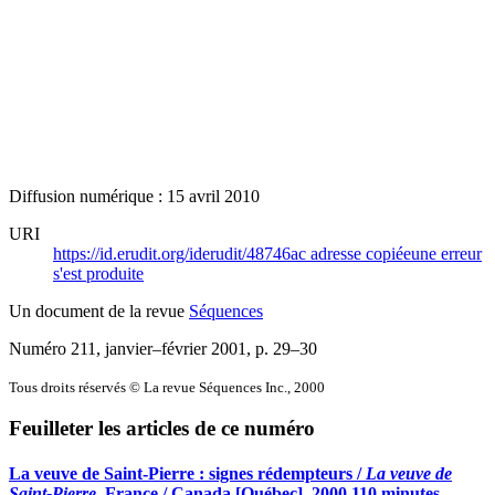
Diffusion numérique : 15 avril 2010
URI
https://id.erudit.org/iderudit/48746ac
adresse copiée
une erreur
s'est produite
Un document de la revue
Séquences
Numéro 211, janvier–février 2001
, p. 29–30
Tous droits réservés © La revue Séquences Inc., 2000
Feuilleter les articles de ce numéro
La veuve de Saint-Pierre : signes rédempteurs /
La veuve de
Saint-Pierre
, France / Canada [Québec], 2000,110 minutes