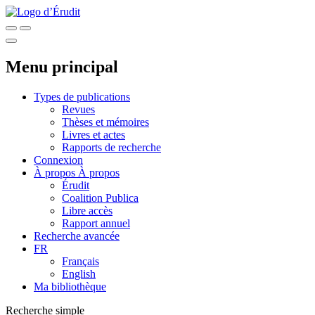
Menu principal
Types de publications
Revues
Thèses et mémoires
Livres et actes
Rapports de recherche
Connexion
À propos
À propos
Érudit
Coalition Publica
Libre accès
Rapport annuel
Recherche avancée
FR
Français
English
Ma bibliothèque
Recherche simple