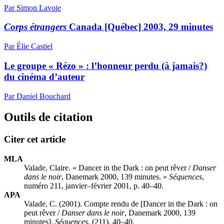
Par Simon Lavoie
Corps étrangers
Canada [Québec] 2003, 29 minutes
Par Élie Castiel
Le groupe « Rézo » : l’honneur perdu (à jamais?)
du cinéma d’auteur
Par Daniel Bouchard
Outils de citation
Citer cet article
MLA
Valade, Claire. « Dancer in the Dark : on peut rêver /
Danser
dans le noir
, Danemark 2000, 139 minutes. »
Séquences
,
numéro 211, janvier–février 2001, p. 40–40.
APA
Valade, C. (2001). Compte rendu de [Dancer in the Dark : on
peut rêver /
Danser dans le noir
, Danemark 2000, 139
minutes].
Séquences
, (211), 40–40.