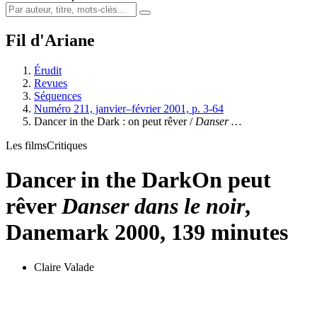
Fil d'Ariane
Érudit
Revues
Séquences
Numéro 211, janvier–février 2001, p. 3-64
Dancer in the Dark : on peut rêver /
Danser …
Les films
Critiques
Dancer in the Dark
On peut
rêver
Danser dans le noir
,
Danemark 2000, 139 minutes
Claire Valade