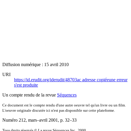
Diffusion numérique : 15 avril 2010
URI
https://id.erudit.org/iderudit/48703ac
adresse copiée
une erreur
s'est produite
Un compte rendu de la revue
Séquences
Ce document est le compte rendu d'une autre oeuvre tel qu'un livre ou un film.
L'oeuvre originale discutée ici n'est pas disponible sur cette plateforme.
Numéro 212, mars–avril 2001
, p. 32–33
Tous droits réservés © La revue Séquences Inc., 2000