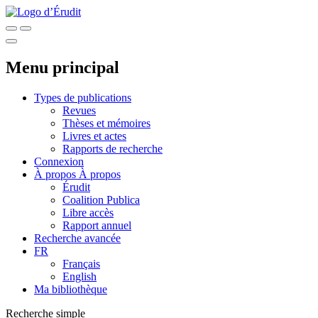
Menu principal
Types de publications
Revues
Thèses et mémoires
Livres et actes
Rapports de recherche
Connexion
À propos
À propos
Érudit
Coalition Publica
Libre accès
Rapport annuel
Recherche avancée
FR
Français
English
Ma bibliothèque
Recherche simple