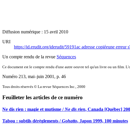
Diffusion numérique : 15 avril 2010
URI
https://id.erudit.org/iderudit/59191ac
adresse copiée
une erreur s
Un compte rendu de la revue
Séquences
Ce document est le compte rendu d'une autre oeuvre tel qu'un livre ou un film. L'oe
Numéro 213, mai–juin 2001
, p. 46
Tous droits réservés © La revue Séquences Inc., 2000
Feuilleter les articles de ce numéro
Ne dis rien : magie et mutisme /
Ne dis rien
, Canada [Québec] 200
Tabou : subtils dérèglements /
Gohatto
, Japon 1999, 100 minutes