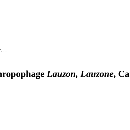
e
, …
hropophage
Lauzon, Lauzone
, C