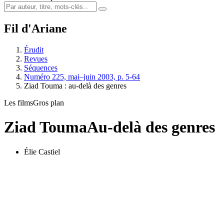
Fil d'Ariane
Érudit
Revues
Séquences
Numéro 225, mai–juin 2003, p. 5-64
Ziad Touma : au-delà des genres
Les films
Gros plan
Ziad Touma
Au-delà des genres
Élie Castiel