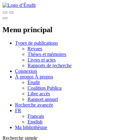
Menu principal
Types de publications
Revues
Thèses et mémoires
Livres et actes
Rapports de recherche
Connexion
À propos
À propos
Érudit
Coalition Publica
Libre accès
Rapport annuel
Recherche avancée
FR
Français
English
Ma bibliothèque
Recherche simple