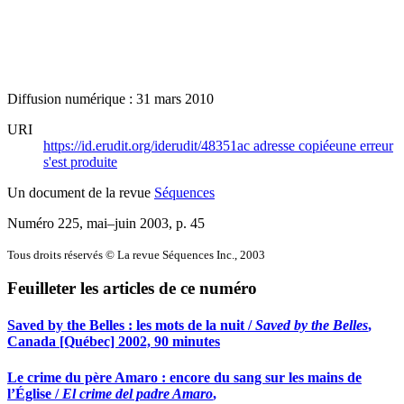
Diffusion numérique : 31 mars 2010
URI
https://id.erudit.org/iderudit/48351ac
adresse copiée
une erreur
s'est produite
Un document de la revue
Séquences
Numéro 225, mai–juin 2003
, p. 45
Tous droits réservés © La revue Séquences Inc., 2003
Feuilleter les articles de ce numéro
Saved by the Belles : les mots de la nuit /
Saved by the Belles
,
Canada [Québec] 2002, 90 minutes
Le crime du père Amaro : encore du sang sur les mains de
l’Église /
El crime del padre Amaro
,