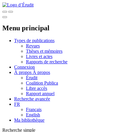
Menu principal
Types de publications
Revues
Thèses et mémoires
Livres et actes
Rapports de recherche
Connexion
À propos
À propos
Érudit
Coalition Publica
Libre accès
Rapport annuel
Recherche avancée
FR
Français
English
Ma bibliothèque
Recherche simple