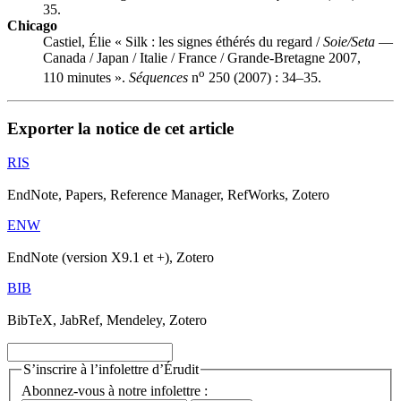
35.
Chicago
Castiel, Élie « Silk : les signes éthérés du regard /
Soie/Seta
—
Canada / Japan / Italie / France / Grande-Bretagne 2007,
o
110 minutes ».
Séquences
n
250 (2007) : 34–35.
Exporter la notice de cet article
RIS
EndNote, Papers, Reference Manager, RefWorks, Zotero
ENW
EndNote (version X9.1 et +), Zotero
BIB
BibTeX, JabRef, Mendeley, Zotero
S’inscrire à l’infolettre d’Érudit
Abonnez-vous à notre infolettre :