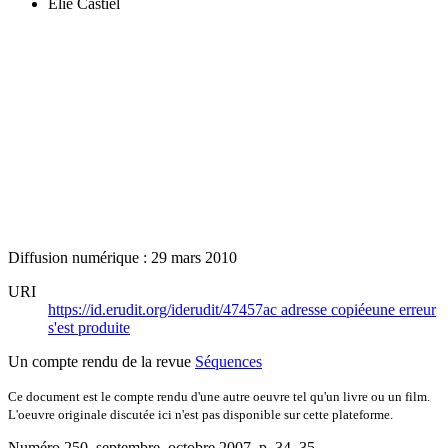
Élie Castiel
Diffusion numérique : 29 mars 2010
URI
https://id.erudit.org/iderudit/47457ac
adresse copiée
une erreur
s'est produite
Un compte rendu de la revue
Séquences
Ce document est le compte rendu d'une autre oeuvre tel qu'un livre ou un film.
L'oeuvre originale discutée ici n'est pas disponible sur cette plateforme.
Numéro 250, septembre–octobre 2007
, p. 34–35