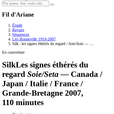
Fil d'Ariane
Érudit
Revues
Séquences
Léo Bonneville 1919-2007
Silk : les signes éthérés du regard /
Soie/Seta
— …
En couverture
Silk
Les signes éthérés du
regard
Soie/Seta
— Canada /
Japan / Italie / France /
Grande-Bretagne 2007,
110 minutes