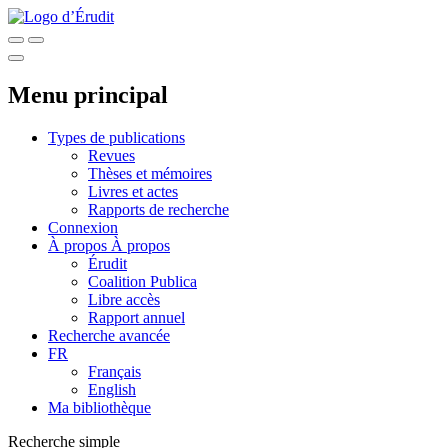
Menu principal
Types de publications
Revues
Thèses et mémoires
Livres et actes
Rapports de recherche
Connexion
À propos
À propos
Érudit
Coalition Publica
Libre accès
Rapport annuel
Recherche avancée
FR
Français
English
Ma bibliothèque
Recherche simple