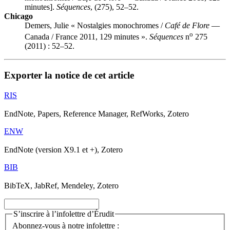
minutes].
Séquences
, (275), 52–52.
Chicago
Demers, Julie « Nostalgies monochromes /
Café de Flore
—
o
Canada / France 2011, 129 minutes ».
Séquences
n
275
(2011) : 52–52.
Exporter la notice de cet article
RIS
EndNote, Papers, Reference Manager, RefWorks, Zotero
ENW
EndNote (version X9.1 et +), Zotero
BIB
BibTeX, JabRef, Mendeley, Zotero
S’inscrire à l’infolettre d’Érudit
Abonnez-vous à notre infolettre :