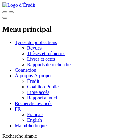
Menu principal
Types de publications
Revues
Thèses et mémoires
Livres et actes
Rapports de recherche
Connexion
À propos
À propos
Érudit
Coalition Publica
Libre accès
Rapport annuel
Recherche avancée
FR
Français
English
Ma bibliothèque
Recherche simple