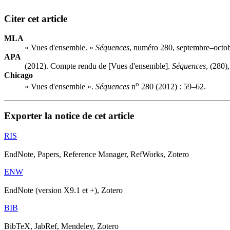
Citer cet article
MLA
« Vues d'ensemble. »
Séquences
, numéro 280, septembre–octob
APA
(2012). Compte rendu de [Vues d'ensemble].
Séquences
, (280)
Chicago
o
« Vues d'ensemble ».
Séquences
n
280 (2012) : 59–62.
Exporter la notice de cet article
RIS
EndNote, Papers, Reference Manager, RefWorks, Zotero
ENW
EndNote (version X9.1 et +), Zotero
BIB
BibTeX, JabRef, Mendeley, Zotero