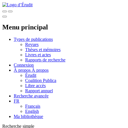
Menu principal
Types de publications
Revues
Thèses et mémoires
Livres et actes
Rapports de recherche
Connexion
À propos
À propos
Érudit
Coalition Publica
Libre accès
Rapport annuel
Recherche avancée
FR
Français
English
Ma bibliothèque
Recherche simple