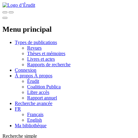
Menu principal
Types de publications
Revues
Thèses et mémoires
Livres et actes
Rapports de recherche
Connexion
À propos
À propos
Érudit
Coalition Publica
Libre accès
Rapport annuel
Recherche avancée
FR
Français
English
Ma bibliothèque
Recherche simple