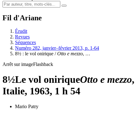
Fil d'Ariane
Érudit
Revues
Séquences
Numéro 282, janvier–février 2013, p. 1-64
8½ : le vol onirique /
Otto e mezzo
, …
Arrêt sur image
Flashback
8½
Le vol onirique
Otto e mezzo
,
Italie, 1963, 1 h 54
Mario Patry