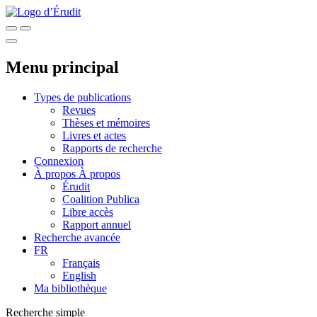
Menu principal
Types de publications
Revues
Thèses et mémoires
Livres et actes
Rapports de recherche
Connexion
À propos
À propos
Érudit
Coalition Publica
Libre accès
Rapport annuel
Recherche avancée
FR
Français
English
Ma bibliothèque
Recherche simple