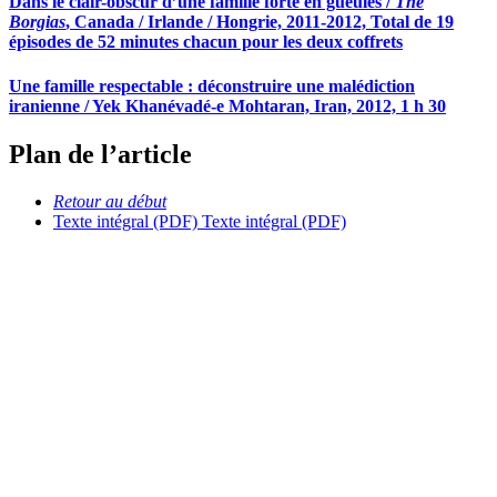
Dans le clair-obscur d’une famille forte en gueules /
The
Borgias
, Canada / Irlande / Hongrie, 2011-2012, Total de 19
épisodes de 52 minutes chacun pour les deux coffrets
Une famille respectable : déconstruire une malédiction
iranienne / Yek Khanévadé-e Mohtaran, Iran, 2012, 1 h 30
Plan de l’article
Retour au début
Texte intégral (PDF)
Texte intégral (PDF)