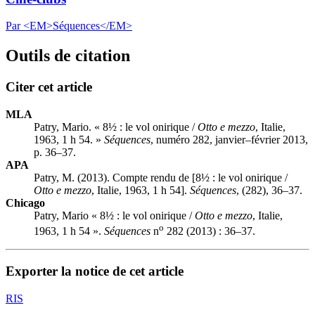
Par <EM>Séquences</EM>
Outils de citation
Citer cet article
MLA
Patry, Mario. « 8½ : le vol onirique /
Otto e mezzo
, Italie,
1963, 1 h 54. »
Séquences
, numéro 282, janvier–février 2013,
p. 36–37.
APA
Patry, M. (2013). Compte rendu de [8½ : le vol onirique /
Otto e mezzo
, Italie, 1963, 1 h 54].
Séquences
, (282), 36–37.
Chicago
Patry, Mario « 8½ : le vol onirique /
Otto e mezzo
, Italie,
o
1963, 1 h 54 ».
Séquences
n
282 (2013) : 36–37.
Exporter la notice de cet article
RIS