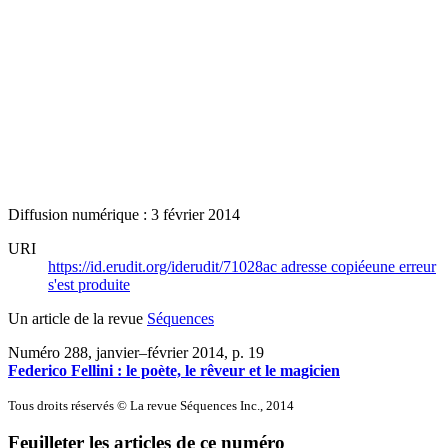
Diffusion numérique : 3 février 2014
URI
https://id.erudit.org/iderudit/71028ac
adresse copiée
une erreur
s'est produite
Un article de la revue
Séquences
Numéro 288, janvier–février 2014
, p. 19
Federico Fellini : le poète, le rêveur et le magicien
Tous droits réservés © La revue Séquences Inc., 2014
Feuilleter les articles de ce numéro