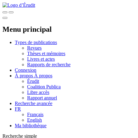
Menu principal
Types de publications
Revues
Thèses et mémoires
Livres et actes
Rapports de recherche
Connexion
À propos
À propos
Érudit
Coalition Publica
Libre accès
Rapport annuel
Recherche avancée
FR
Français
English
Ma bibliothèque
Recherche simple