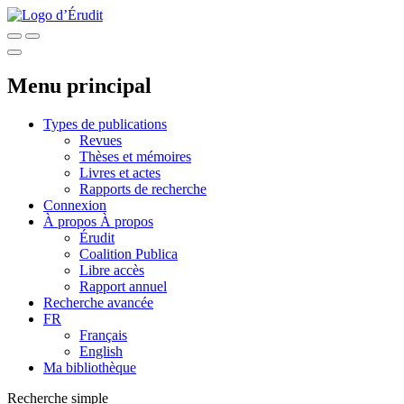
Menu principal
Types de publications
Revues
Thèses et mémoires
Livres et actes
Rapports de recherche
Connexion
À propos
À propos
Érudit
Coalition Publica
Libre accès
Rapport annuel
Recherche avancée
FR
Français
English
Ma bibliothèque
Recherche simple