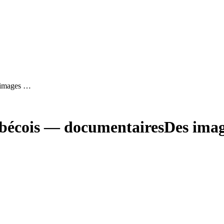
 images …
bécois — documentaires
Des imag