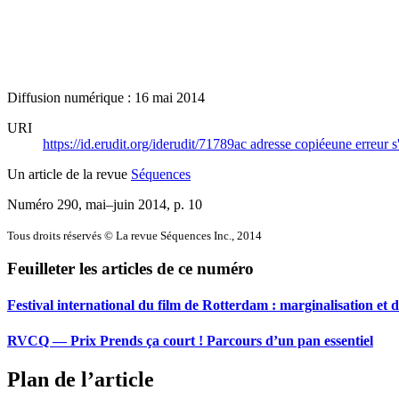
Diffusion numérique : 16 mai 2014
URI
https://id.erudit.org/iderudit/71789ac
adresse copiée
une erreur s
Un article de la revue
Séquences
Numéro 290, mai–juin 2014
, p. 10
Tous droits réservés © La revue Séquences Inc., 2014
Feuilleter les articles de ce numéro
Festival international du film de Rotterdam : marginalisation et d
RVCQ — Prix Prends ça court !
P
arcours d’un pan essentiel
Plan de l’article