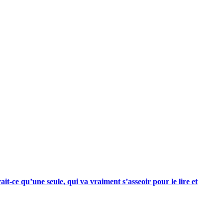
ait-ce qu’une seule, qui va vraiment s’asseoir pour le lire et