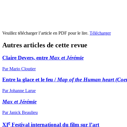
Veuillez télécharger l’article en PDF pour le lire.
Télécharger
Autres articles de cette revue
Claire Devers, entre
Max et Jérémie
Par Mario Cloutier
Entre la glace et le feu /
Map of the Human heart (Coeu
Par Johanne Larue
Max et Jérémie
Par Janick Beaulieu
e
XI
Festival international du film sur l’art