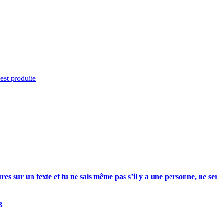
'est produite
res sur un texte et tu ne sais même pas s’il y a une personne, ne ser
3