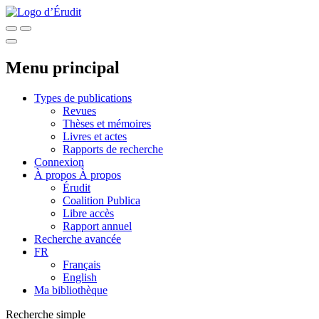
Menu principal
Types de publications
Revues
Thèses et mémoires
Livres et actes
Rapports de recherche
Connexion
À propos
À propos
Érudit
Coalition Publica
Libre accès
Rapport annuel
Recherche avancée
FR
Français
English
Ma bibliothèque
Recherche simple