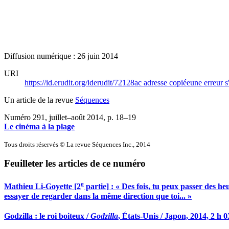
Diffusion numérique : 26 juin 2014
URI
https://id.erudit.org/iderudit/72128ac
adresse copiée
une erreur s
Un article de la revue
Séquences
Numéro 291, juillet–août 2014
, p. 18–19
Le cinéma à la plage
Tous droits réservés © La revue Séquences Inc., 2014
Feuilleter les articles de ce numéro
e
Mathieu Li-Goyette [2
partie] : « Des fois, tu peux passer des heu
essayer de regarder dans la même direction que toi... »
Godzilla : le roi boiteux /
Godzilla
, États-Unis / Japon, 2014, 2 h 0