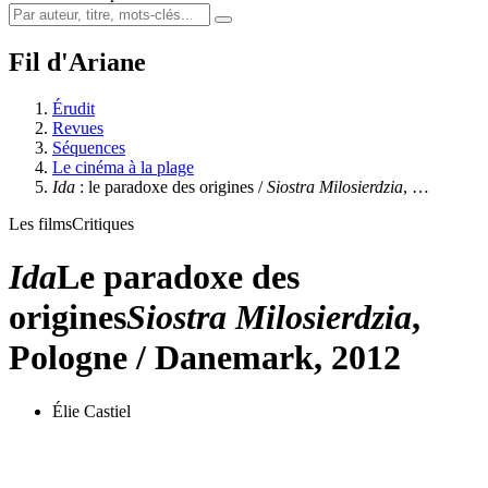
Fil d'Ariane
Érudit
Revues
Séquences
Le cinéma à la plage
Ida
: le paradoxe des origines /
Siostra Milosierdzia
, …
Les films
Critiques
Ida
Le paradoxe des
origines
Siostra Milosierdzia
,
Pologne / Danemark, 2012
Élie Castiel