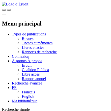
Menu principal
Types de publications
Revues
Thèses et mémoires
Livres et actes
Rapports de recherche
Connexion
À propos
À propos
Érudit
Coalition Publica
Libre accès
Rapport annuel
Recherche avancée
FR
Français
English
Ma bibliothèque
Recherche simple