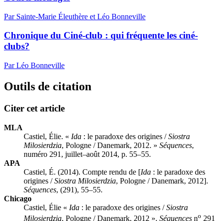
Par Sainte-Marie Éleuthère et Léo Bonneville
Chronique du Ciné-club : qui fréquente les ciné-
clubs?
Par Léo Bonneville
Outils de citation
Citer cet article
MLA
Castiel, Élie. «
Ida
: le paradoxe des origines /
Siostra
Milosierdzia
, Pologne / Danemark, 2012. »
Séquences
,
numéro 291, juillet–août 2014, p. 55–55.
APA
Castiel, É. (2014). Compte rendu de [
Ida
: le paradoxe des
origines /
Siostra Milosierdzia
, Pologne / Danemark, 2012].
Séquences
, (291), 55–55.
Chicago
Castiel, Élie «
Ida
: le paradoxe des origines /
Siostra
o
Milosierdzia
, Pologne / Danemark, 2012 ».
Séquences
n
291