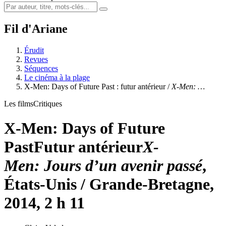
Fil d'Ariane
Érudit
Revues
Séquences
Le cinéma à la plage
X-Men: Days of Future Past : futur antérieur /
X-Men: …
Les films
Critiques
X-Men: Days of Future
Past
Futur antérieur
X-
Men: Jours d’un avenir passé
,
États-Unis / Grande-Bretagne,
2014, 2 h 11