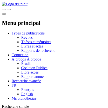
Menu principal
Types de publications
Revues
Thèses et mémoires
Livres et actes
Rapports de recherche
Connexion
À propos
À propos
Érudit
Coalition Publica
Libre accès
Rapport annuel
Recherche avancée
FR
Français
English
Ma bibliothèque
Recherche simple