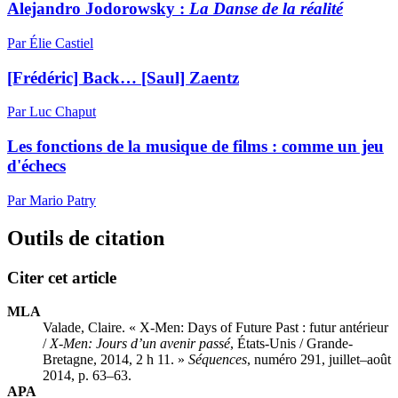
Alejandro Jodorowsky :
L
a Danse de la réalité
Par Élie Castiel
[Frédéric] Back… [Saul] Zaentz
Par Luc Chaput
Les fonctions de la musique de films : comme un jeu
d'échecs
Par Mario Patry
Outils de citation
Citer cet article
MLA
Valade, Claire. « X-Men: Days of Future Past : futur antérieur
/
X-Men: Jours d’un avenir passé
, États-Unis / Grande-
Bretagne, 2014, 2 h 11. »
Séquences
, numéro 291, juillet–août
2014, p. 63–63.
APA