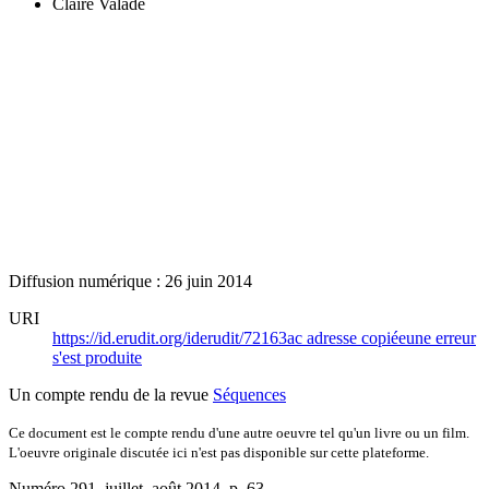
Claire Valade
Diffusion numérique : 26 juin 2014
URI
https://id.erudit.org/iderudit/72163ac
adresse copiée
une erreur
s'est produite
Un compte rendu de la revue
Séquences
Ce document est le compte rendu d'une autre oeuvre tel qu'un livre ou un film.
L'oeuvre originale discutée ici n'est pas disponible sur cette plateforme.
Numéro 291, juillet–août 2014
, p. 63