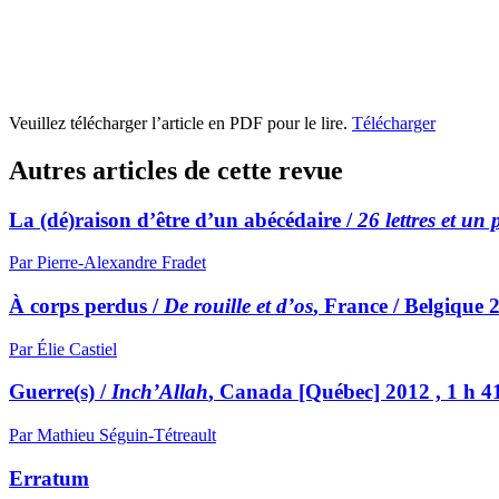
Veuillez télécharger l’article en PDF pour le lire.
Télécharger
Autres articles de cette revue
La (dé)raison d’être d’un abécédaire /
26 lettres et un
Par Pierre-Alexandre Fradet
À corps perdus /
De rouille et d’os
, France / Belgique 
Par Élie Castiel
Guerre(s) /
Inch’Allah
, Canada [Québec] 2012 , 1 h 4
Par Mathieu Séguin-Tétreault
Erratum