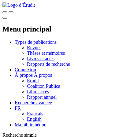
Menu principal
Types de publications
Revues
Thèses et mémoires
Livres et actes
Rapports de recherche
Connexion
À propos
À propos
Érudit
Coalition Publica
Libre accès
Rapport annuel
Recherche avancée
FR
Français
English
Ma bibliothèque
Recherche simple