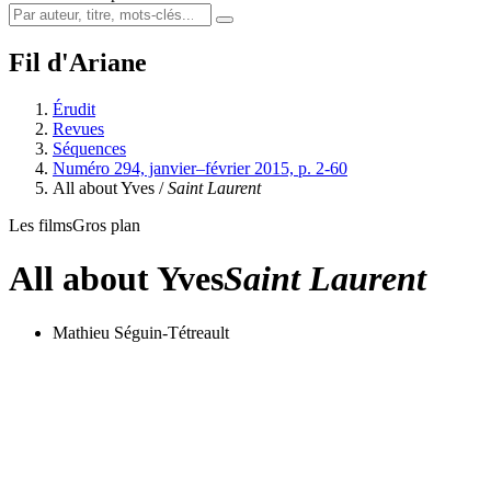
Fil d'Ariane
Érudit
Revues
Séquences
Numéro 294, janvier–février 2015, p. 2-60
All about Yves /
Saint Laurent
Les films
Gros plan
All about Yves
Saint Laurent
Mathieu Séguin-Tétreault