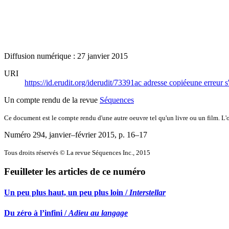
Diffusion numérique : 27 janvier 2015
URI
https://id.erudit.org/iderudit/73391ac
adresse copiée
une erreur s
Un compte rendu de la revue
Séquences
Ce document est le compte rendu d'une autre oeuvre tel qu'un livre ou un film. L'oe
Numéro 294, janvier–février 2015
, p. 16–17
Tous droits réservés © La revue Séquences Inc., 2015
Feuilleter les articles de ce numéro
Un peu plus haut, un peu plus loin /
Interstellar
Du zéro à l’infini /
Adieu au langage