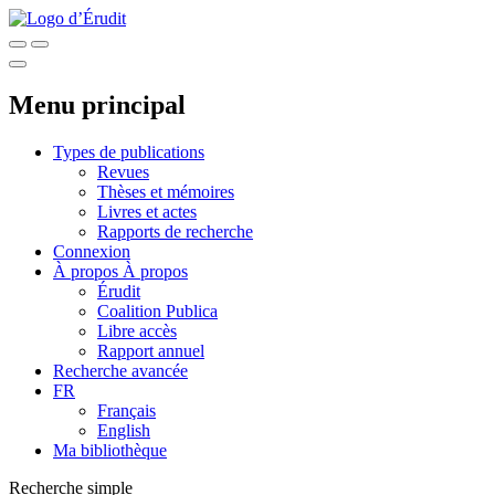
Menu principal
Types de publications
Revues
Thèses et mémoires
Livres et actes
Rapports de recherche
Connexion
À propos
À propos
Érudit
Coalition Publica
Libre accès
Rapport annuel
Recherche avancée
FR
Français
English
Ma bibliothèque
Recherche simple