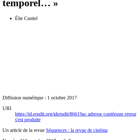
temporel… »
Élie Castiel
Diffusion numérique : 1 octobre 2017
URI
https://id.erudit.org/iderudit/86619ac
adresse copiée
une erreur
s'est produite
Un article de la revue
Séquences : la revue de cinéma