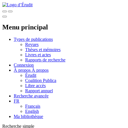
Menu principal
Types de publications
Revues
Thèses et mémoires
Livres et actes
Rapports de recherche
Connexion
À propos
À propos
Érudit
Coalition Publica
Libre accès
Rapport annuel
Recherche avancée
FR
Français
English
Ma bibliothèque
Recherche simple