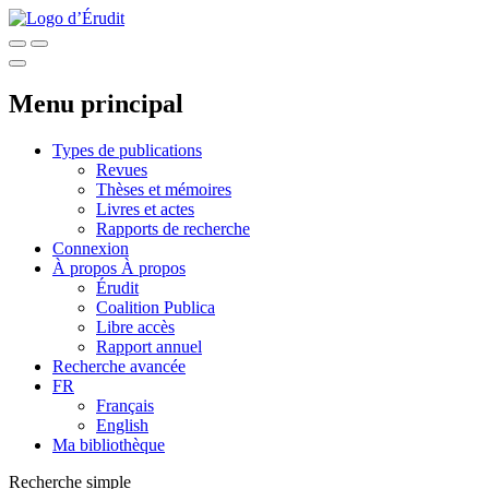
Menu principal
Types de publications
Revues
Thèses et mémoires
Livres et actes
Rapports de recherche
Connexion
À propos
À propos
Érudit
Coalition Publica
Libre accès
Rapport annuel
Recherche avancée
FR
Français
English
Ma bibliothèque
Recherche simple