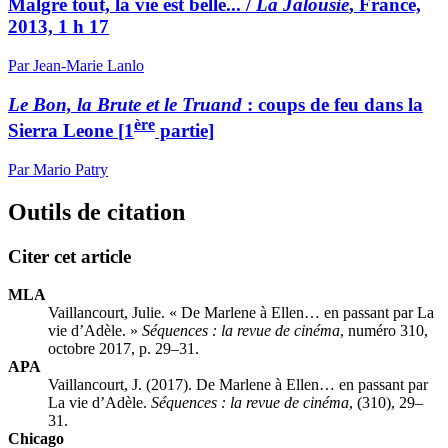
Malgré tout, la vie est belle... /
La Jalousie
, France,
2013, 1 h 17
Par Jean-Marie Lanlo
Le Bon, la Brute et le Truand
: coups de feu dans la
ère
Sierra Leone [1
partie]
Par Mario Patry
Outils de citation
Citer cet article
MLA
Vaillancourt, Julie. « De Marlene à Ellen… en passant par La
vie d’Adèle. »
Séquences : la revue de cinéma
, numéro 310,
octobre 2017, p. 29–31.
APA
Vaillancourt, J. (2017). De Marlene à Ellen… en passant par
La vie d’Adèle.
Séquences : la revue de cinéma
, (310), 29–
31.
Chicago