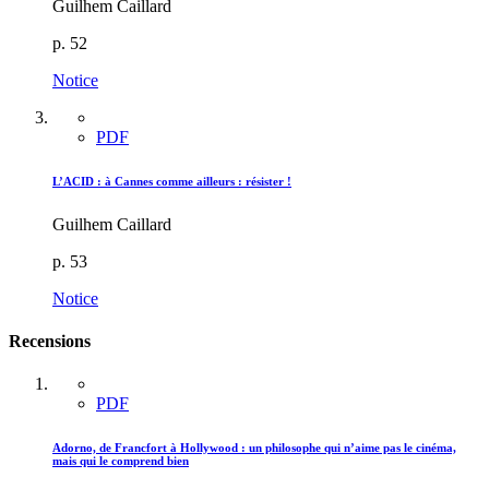
Guilhem Caillard
p. 52
Notice
PDF
L’ACID : à Cannes comme ailleurs : résister !
Guilhem Caillard
p. 53
Notice
Recensions
PDF
Adorno, de Francfort à Hollywood : un philosophe qui n’aime pas le cinéma,
mais qui le comprend bien