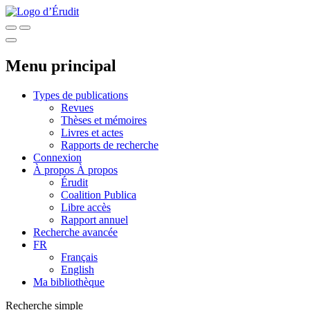
Menu principal
Types de publications
Revues
Thèses et mémoires
Livres et actes
Rapports de recherche
Connexion
À propos
À propos
Érudit
Coalition Publica
Libre accès
Rapport annuel
Recherche avancée
FR
Français
English
Ma bibliothèque
Recherche simple