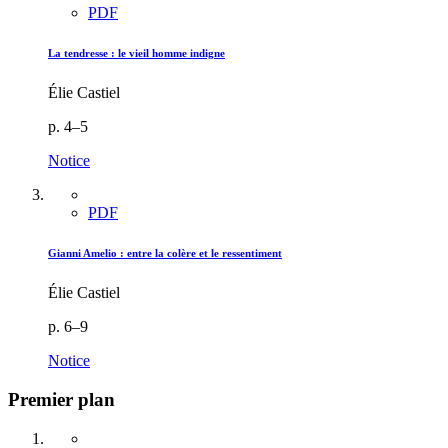
PDF
La tendresse : le vieil homme indigne
Élie Castiel
p. 4–5
Notice
PDF
Gianni Amelio : entre la colère et le ressentiment
Élie Castiel
p. 6–9
Notice
Premier plan