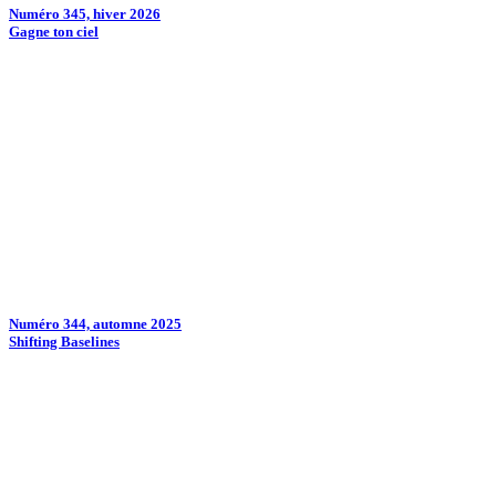
Numéro 345, hiver 2026
Gagne ton ciel
Numéro 344, automne 2025
Shifting Baselines