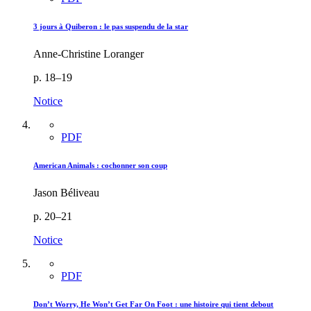
3 jours à Quiberon : le pas suspendu de la star
Anne-Christine Loranger
p. 18–19
Notice
PDF
American Animals : cochonner son coup
Jason Béliveau
p. 20–21
Notice
PDF
Don’t Worry, He Won’t Get Far On Foot : une histoire qui tient debout