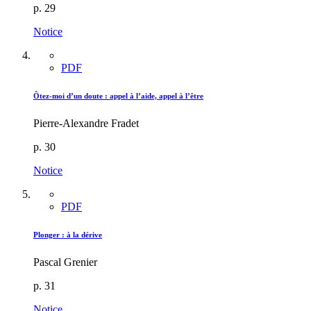
p. 29
Notice
PDF
Ôtez-moi d’un doute : appel à l’aide, appel à l’être
Pierre-Alexandre Fradet
p. 30
Notice
PDF
Plonger : à la dérive
Pascal Grenier
p. 31
Notice