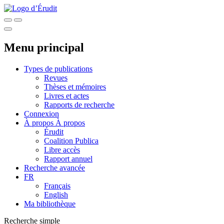
Menu principal
Types de publications
Revues
Thèses et mémoires
Livres et actes
Rapports de recherche
Connexion
À propos
À propos
Érudit
Coalition Publica
Libre accès
Rapport annuel
Recherche avancée
FR
Français
English
Ma bibliothèque
Recherche simple