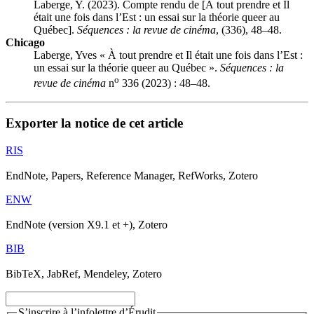
Laberge, Y. (2023). Compte rendu de [À tout prendre et Il
était une fois dans l’Est : un essai sur la théorie queer au
Québec].
Séquences : la revue de cinéma
, (336), 48–48.
Chicago
Laberge, Yves « À tout prendre et Il était une fois dans l’Est :
un essai sur la théorie queer au Québec ».
Séquences : la
o
revue de cinéma
n
336 (2023) : 48–48.
Exporter la notice de cet article
RIS
EndNote, Papers, Reference Manager, RefWorks, Zotero
ENW
EndNote (version X9.1 et +), Zotero
BIB
BibTeX, JabRef, Mendeley, Zotero
S’inscrire à l’infolettre d’Érudit