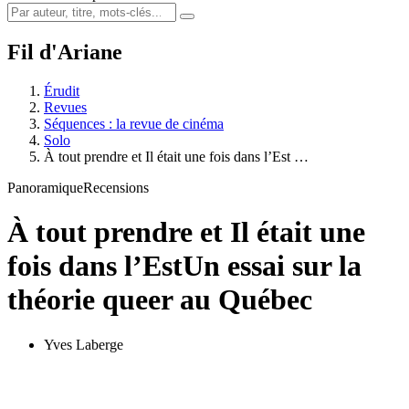
Fil d'Ariane
Érudit
Revues
Séquences : la revue de cinéma
Solo
À tout prendre et Il était une fois dans l’Est …
Panoramique
Recensions
À tout prendre et Il était une
fois dans l’Est
Un essai sur la
théorie queer au Québec
Yves Laberge