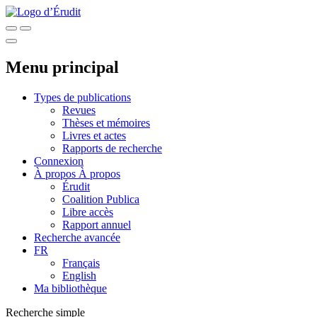
Menu principal
Types de publications
Revues
Thèses et mémoires
Livres et actes
Rapports de recherche
Connexion
À propos
À propos
Érudit
Coalition Publica
Libre accès
Rapport annuel
Recherche avancée
FR
Français
English
Ma bibliothèque
Recherche simple