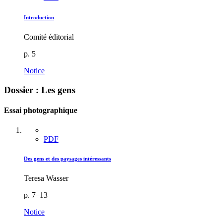
Introduction
Comité éditorial
p. 5
Notice
Dossier : Les gens
Essai photographique
PDF
Des gens et des paysages intéressants
Teresa Wasser
p. 7–13
Notice