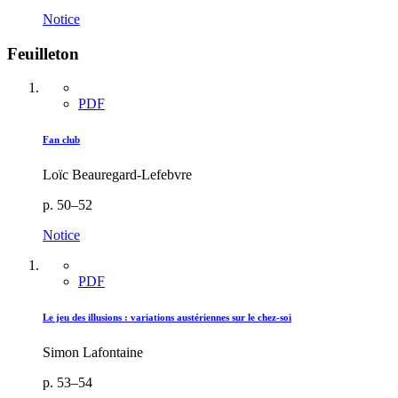
Notice
Feuilleton
PDF
Fan club
Loïc Beauregard-Lefebvre
p. 50–52
Notice
PDF
Le jeu des illusions : variations austériennes sur le chez-soi
Simon Lafontaine
p. 53–54