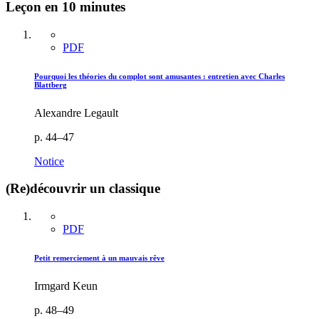
Leçon en 10 minutes
PDF
Pourquoi les théories du complot sont amusantes : entretien avec Charles
Blattberg
Alexandre Legault
p. 44–47
Notice
(Re)découvrir un classique
PDF
Petit remerciement à un mauvais rêve
Irmgard Keun
p. 48–49