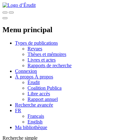
Menu principal
Types de publications
Revues
Thèses et mémoires
Livres et actes
Rapports de recherche
Connexion
À propos
À propos
Érudit
Coalition Publica
Libre accès
Rapport annuel
Recherche avancée
FR
Français
English
Ma bibliothèque
Recherche simple