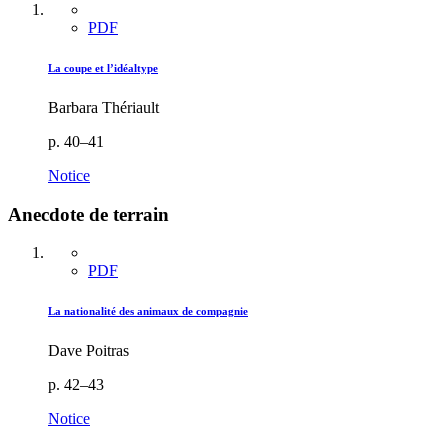
PDF
La coupe et l’idéaltype
Barbara Thériault
p. 40–41
Notice
Anecdote de terrain
PDF
La nationalité des animaux de compagnie
Dave Poitras
p. 42–43
Notice