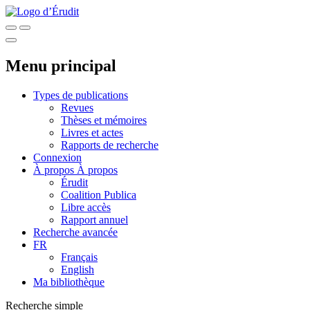
Menu principal
Types de publications
Revues
Thèses et mémoires
Livres et actes
Rapports de recherche
Connexion
À propos
À propos
Érudit
Coalition Publica
Libre accès
Rapport annuel
Recherche avancée
FR
Français
English
Ma bibliothèque
Recherche simple