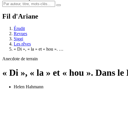
Fil d'Ariane
Érudit
Revues
Siggi
Les rêves
« Di », « la » et « hou ». …
Anecdote de terrain
« Di », « la » et « hou ». Dans le
Helen Hahmann