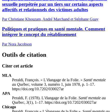
sexuelle perpétrée par un tiers sur certains aspects
affectifs et relationnels des victimes adultes
Par Christiane Khouzam, André Marchand et Stéphane Guay
Politiques et pratiques en santé mentale. Comment
intégrer le concept du rétablissement
Par Nora Jacobson
Outils de citation
Citer cet article
MLA
Peraldi, François. « L’élangage de la Folie. »
Santé mentale
au Québec
, volume 3, numéro 1, juin 1978, p. 1–17.
https://doi.org/10.7202/030027ar
APA
Peraldi, F. (1978). L’élangage de la Folie.
Santé mentale au
Québec
,
3
(1), 1–17. https://doi.org/10.7202/030027ar
Chicago
Peraldi, François « L’élangage de la Folie ».
Santé mentale au