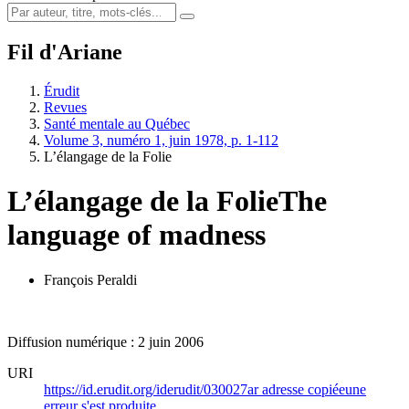
Fil d'Ariane
Érudit
Revues
Santé mentale au Québec
Volume 3, numéro 1, juin 1978, p. 1-112
L’élangage de la Folie
L’élangage de la Folie
The
language of madness
François Peraldi
Diffusion numérique : 2 juin 2006
URI
https://id.erudit.org/iderudit/030027ar
adresse copiée
une
erreur s'est produite