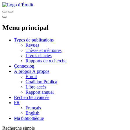
Menu principal
Types de publications
Revues
Thèses et mémoires
Livres et actes
Rapports de recherche
Connexion
À propos
À propos
Érudit
Coalition Publica
Libre accès
Rapport annuel
Recherche avancée
FR
Français
English
Ma bibliothèque
Recherche simple