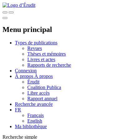
Menu principal
Types de publications
Revues
Thèses et mémoires
Livres et actes
Rapports de recherche
Connexion
À propos
À propos
Érudit
Coalition Publica
Libre accès
Rapport annuel
Recherche avancée
FR
Français
English
Ma bibliothèque
Recherche simple