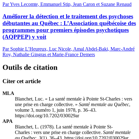
Par Yves Lecomte, Emmanuel Stip, Jean Caron et Suzane Renaud
Améliorer la détection et le traitement des psychoses
débutantes au Québec : L’Association québécoise des
programmes pour premiers épisodes psychotiques
(AQPPEP) y voit
Par Sophie L’Heureux, Luc Nicole, Amal Abdel-Baki, Marc-André
Roy, Nathalie Gingras et Marie-France Demers
Outils de citation
Citer cet article
MLA
Blanchet, Luc. « La santé mentale à Pointe St-Charles : vers
une prise en charge collective. »
Santé mentale au Québec
,
volume 3, numéro 1, juin 1978, p. 36–43.
https://doi.org/10.7202/030029ar
APA
Blanchet, L. (1978). La santé mentale à Pointe St-
Charles : vers une prise en charge collective.
Santé mentale
au Québec
,
3
(1), 36–43. https://doi.org/10.7202/030029ar