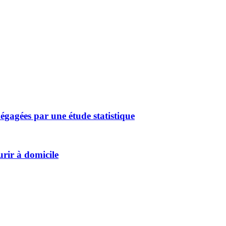
égagées par une étude statistique
urir à domicile