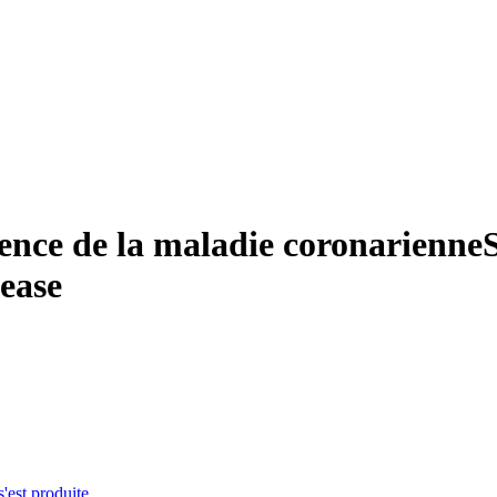
rence de la maladie coronarienne
sease
s'est produite