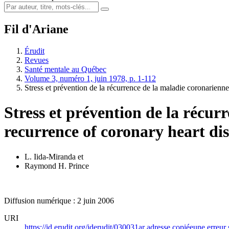
Fil d'Ariane
Érudit
Revues
Santé mentale au Québec
Volume 3, numéro 1, juin 1978, p. 1-112
Stress et prévention de la récurrence de la maladie coronarienne
Stress et prévention de la récur
recurrence of coronary heart di
L. Iida-Miranda
et
Raymond H. Prince
Diffusion numérique : 2 juin 2006
URI
https://id.erudit.org/iderudit/030031ar
adresse copiée
une erreur 