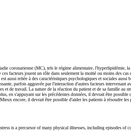
ie coronarienne (MC), tels le régime alimentaire, l'hyperlipidémie, la ci
e ces facteurs jouent un rôle dans seulement la moitié ou moins des cas 
 est aussi reliée à des caractéristiques psychologiques et sociales aussi 
sante, parfois aggravée par l'interaction d'autres facteurs intervenant ava
s et de travail. La nature de la réaction du patient et de sa famille au str
lus, en s'appuyant sur les précédentes données, il devrait être possible 
ieux encore, il devrait être possible d'aider les patients à résoudre les 
stress is a precursor of many physical illnesses, including episodes of 