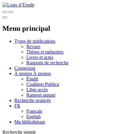
Menu principal
Types de publications
Revues
Thèses et mémoires
Livres et actes
Rapports de recherche
Connexion
À propos
À propos
Érudit
Coalition Publica
Libre accès
Rapport annuel
Recherche avancée
FR
Français
English
Ma bibliothèque
Recherche simple