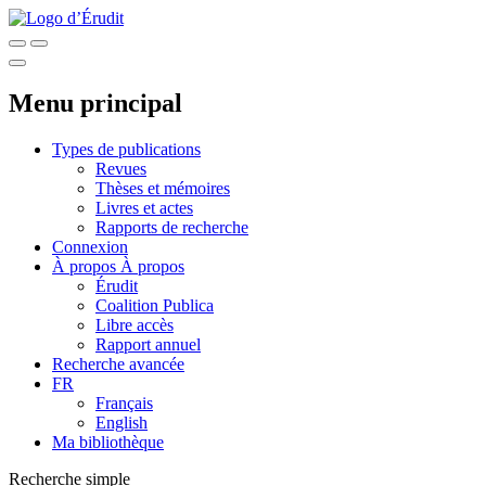
Menu principal
Types de publications
Revues
Thèses et mémoires
Livres et actes
Rapports de recherche
Connexion
À propos
À propos
Érudit
Coalition Publica
Libre accès
Rapport annuel
Recherche avancée
FR
Français
English
Ma bibliothèque
Recherche simple