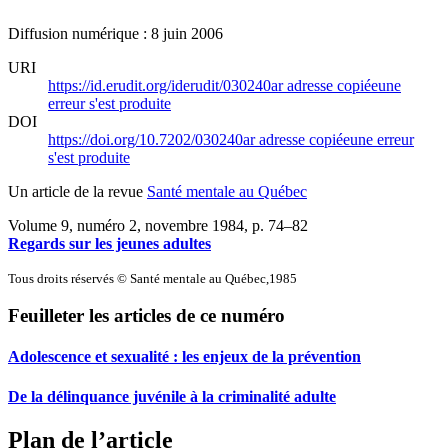
Diffusion numérique : 8 juin 2006
URI
https://id.erudit.org/iderudit/030240ar
adresse copiée
une
erreur s'est produite
DOI
https://doi.org/10.7202/030240ar
adresse copiée
une erreur
s'est produite
Un article de la revue
Santé mentale au Québec
Volume 9, numéro 2, novembre 1984
, p. 74–82
Regards sur les jeunes adultes
Tous droits réservés © Santé mentale au Québec,1985
Feuilleter les articles de ce numéro
Adolescence et sexualité : les enjeux de la prévention
De la délinquance juvénile à la criminalité adulte
Plan de l’article