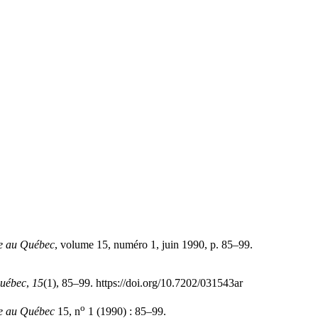
e au Québec
, volume 15, numéro 1, juin 1990, p. 85–99.
Québec
,
15
(1), 85–99. https://doi.org/10.7202/031543ar
o
e au Québec
15, n
1 (1990) : 85–99.