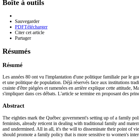
Boîte à outils
Sauvegarder
PDF
Télécharger
Citer cet article
Partager
Résumés
Résumé
Les années 80 ont vu l'implantation d'une politique familiale par le gou
et une politique de population. Déjà réservés face aux institutions tradi
crainte d'être piégées et ramenées en arrière explique cette attitude, M
s'impliquer dans ces débats. L'article se termine en proposant des prin
Abstract
The eighties mark the Québec government's setting up of a family polic
feminists, already reticent in dealing with traditional family and mate
and undermined. All in all, it's the will to disseminate their point of
should promote a family policy that is more sensitive to women's inter