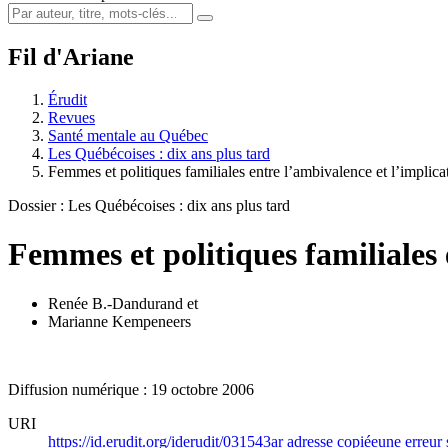
Fil d'Ariane
Érudit
Revues
Santé mentale au Québec
Les Québécoises : dix ans plus tard
Femmes et politiques familiales entre l’ambivalence et l’implica
Dossier : Les Québécoises : dix ans plus tard
Femmes et politiques familiales 
Renée B.-Dandurand
et
Marianne Kempeneers
Diffusion numérique : 19 octobre 2006
URI
https://id.erudit.org/iderudit/031543ar
adresse copiée
une erreur 