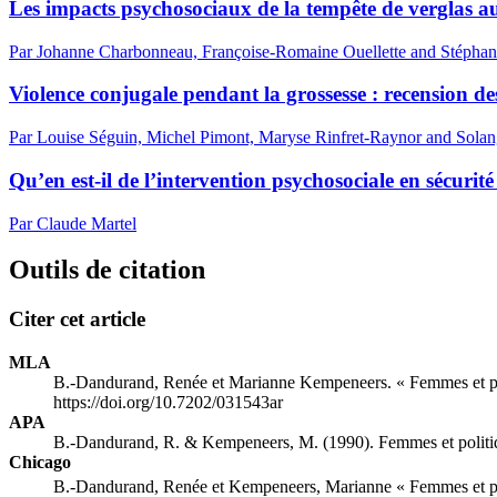
Les impacts psychosociaux de la tempête de verglas 
Par Johanne Charbonneau, Françoise-Romaine Ouellette and Stéphan
Violence conjugale pendant la grossesse : recension des
Par Louise Séguin, Michel Pimont, Maryse Rinfret-Raynor and Solan
Qu’en est-il de l’intervention psychosociale en sécurit
Par Claude Martel
Outils de citation
Citer cet article
MLA
B.-Dandurand, Renée et Marianne Kempeneers. « Femmes et polit
https://doi.org/10.7202/031543ar
APA
B.-Dandurand, R. & Kempeneers, M. (1990). Femmes et politique
Chicago
B.-Dandurand, Renée et Kempeneers, Marianne « Femmes et polit