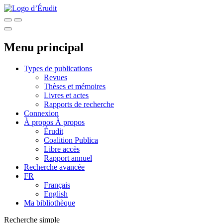
Menu principal
Types de publications
Revues
Thèses et mémoires
Livres et actes
Rapports de recherche
Connexion
À propos
À propos
Érudit
Coalition Publica
Libre accès
Rapport annuel
Recherche avancée
FR
Français
English
Ma bibliothèque
Recherche simple