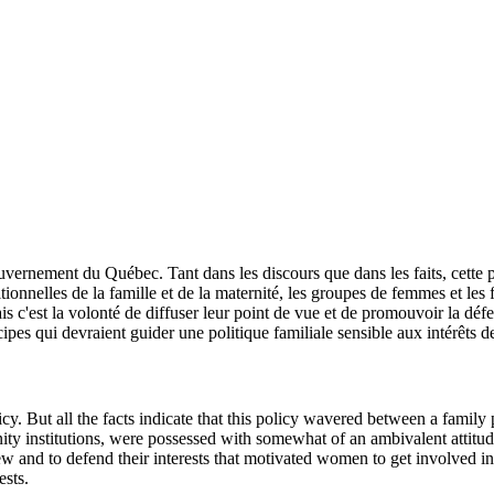
vernement du Québec. Tant dans les discours que dans les faits, cette pol
tionnelles de la famille et de la maternité, les groupes de femmes et les 
ais c'est la volonté de diffuser leur point de vue et de promouvoir la déf
cipes qui devraient guider une politique familiale sensible aux intérêts 
y. But all the facts indicate that this policy wavered between a family
rnity institutions, were possessed with somewhat of an ambivalent attitu
 view and to defend their interests that motivated women to get involved i
ests.