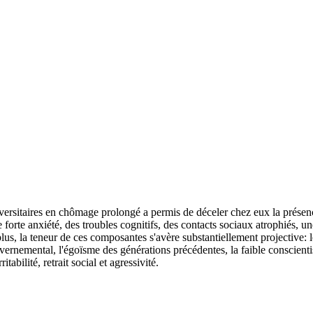
iversitaires en chômage prolongé a permis de déceler chez eux la présen
une forte anxiété, des troubles cognitifs, des contacts sociaux atrophiés,
, la teneur de ces composantes s'avère substantiellement projective: l
ernemental, l'égoïsme des générations précédentes, la faible conscientis
abilité, retrait social et agressivité.