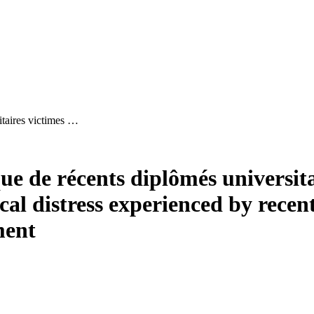
itaires victimes …
que de récents diplômés universi
cal distress experienced by recen
ment