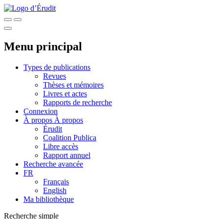
Menu principal
Types de publications
Revues
Thèses et mémoires
Livres et actes
Rapports de recherche
Connexion
À propos
À propos
Érudit
Coalition Publica
Libre accès
Rapport annuel
Recherche avancée
FR
Français
English
Ma bibliothèque
Recherche simple