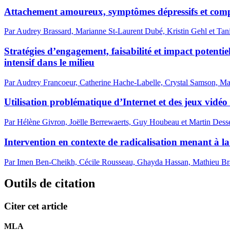
Attachement amoureux, symptômes dépressifs et comp
Par Audrey Brassard, Marianne St-Laurent Dubé, Kristin Gehl et Ta
Stratégies d’engagement, faisabilité et impact potent
intensif dans le milieu
Par Audrey Francoeur, Catherine Hache-Labelle, Crystal Samson, Ma
Utilisation problématique d’Internet et des jeux vidéo
Par Hélène Givron, Joëlle Berrewaerts, Guy Houbeau et Martin Desse
Intervention en contexte de radicalisation menant à la
Par Imen Ben-Cheikh, Cécile Rousseau, Ghayda Hassan, Mathieu Br
Outils de citation
Citer cet article
MLA