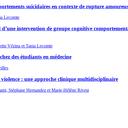
ortements suicidaires en contexte de rupture amoureu
nia Lecomte
iel d’une intervention de groupe cognitive comportement
rtin Vézina et Tania Lecomte
 chez des étudiants en médecine
illes
 violence : une approche clinique multidisciplinaire
ami, Stéphane Hernandez et Marie-Hélène Rivest