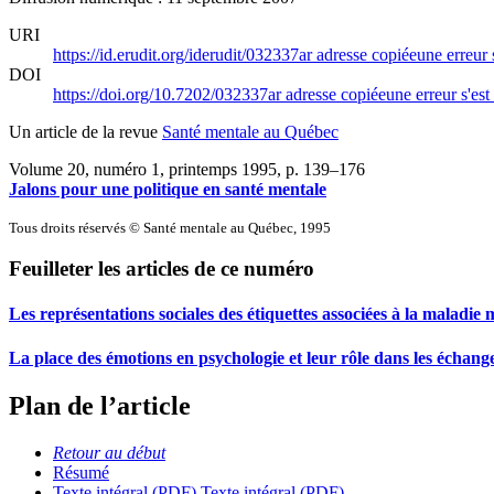
URI
https://id.erudit.org/iderudit/032337ar
adresse copiée
une erreur 
DOI
https://doi.org/10.7202/032337ar
adresse copiée
une erreur s'est
Un article de la revue
Santé mentale au Québec
Volume 20, numéro 1, printemps 1995
, p. 139–176
Jalons pour une politique en santé mentale
Tous droits réservés © Santé mentale au Québec, 1995
Feuilleter les articles de ce numéro
Les représentations sociales des étiquettes associées à la maladie 
La place des émotions en psychologie et leur rôle dans les échang
Plan de l’article
Retour au début
Résumé
Texte intégral (PDF)
Texte intégral (PDF)