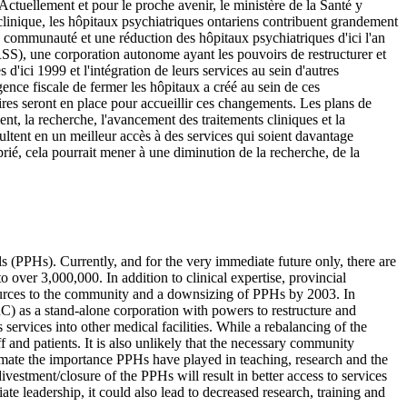
. Actuellement et pour le proche avenir, le ministère de la Santé y
clinique, les hôpitaux psychiatriques ontariens contribuent grandement
 communauté et une réduction des hôpitaux psychiatriques d'ici l'an
CRSS), une corporation autonome ayant les pouvoirs de restructurer et
ici 1999 et l'intégration de leurs services au sein d'autres
gence fiscale de fermer les hôpitaux a créé au sein de ces
ires seront en place pour accueillir ces changements. Les plans de
ent, la recherche, l'avancement des traitements cliniques et la
sultent en un meilleur accès à des services qui soient davantage
rié, cela pourrait mener à une diminution de la recherche, de la
ls (PPHs). Currently, and for the very immediate future only, there are
over 3,000,000. In addition to clinical expertise, provincial
esources to the community and a downsizing of PPHs by 2003. In
C) as a stand-alone corporation with powers to restructure and
rvices into other medical facilities. While a rebalancing of the
f and patients. It is also unlikely that the necessary community
stimate the importance PPHs have played in teaching, research and the
divestment/closure of the PPHs will result in better access to services
te leadership, it could also lead to decreased research, training and