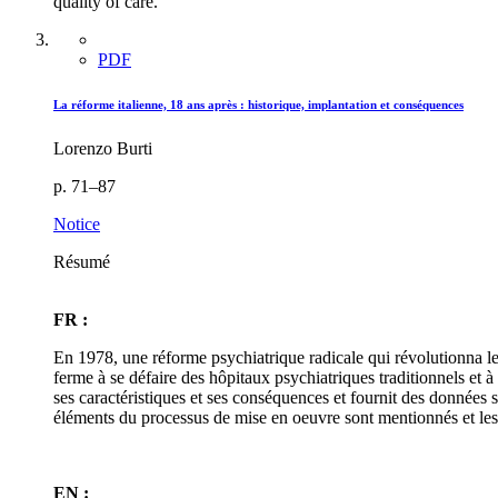
quality of care.
PDF
La réforme italienne, 18 ans après : historique, implantation et conséquences
Lorenzo Burti
p. 71–87
Notice
Résumé
FR :
En 1978, une réforme psychiatrique radicale qui révolutionna le 
ferme à se défaire des hôpitaux psychiatriques traditionnels et à 
ses caractéristiques et ses conséquences et fournit des données su
éléments du processus de mise en oeuvre sont mentionnés et les 
EN :