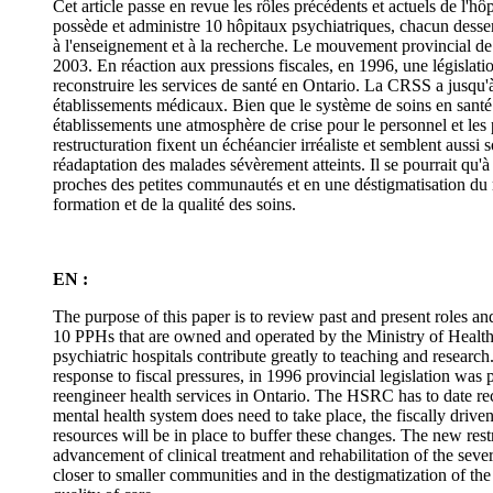
Cet article passe en revue les rôles précédents et actuels de l'hô
possède et administre 10 hôpitaux psychiatriques, chacun desser
à l'enseignement et à la recherche. Le mouvement provincial de 
2003. En réaction aux pressions fiscales, en 1996, une législati
reconstruire les services de santé en Ontario. La CRSS a jusqu'à
établissements médicaux. Bien que le système de soins en santé me
établissements une atmosphère de crise pour le personnel et les
restructuration fixent un échéancier irréaliste et semblent aussi
réadaptation des malades sévèrement atteints. Il se pourrait qu'à
proches des petites communautés et en une déstigmatisation du m
formation et de la qualité des soins.
EN :
The purpose of this paper is to review past and present roles and
10 PPHs that are owned and operated by the Ministry of Health o
psychiatric hospitals contribute greatly to teaching and resear
response to fiscal pressures, in 1996 provincial legislation wa
reengineer health services in Ontario. The HSRC has to date rec
mental health system does need to take place, the fiscally driven
resources will be in place to buffer these changes. The new rest
advancement of clinical treatment and rehabilitation of the severe
closer to smaller communities and in the destigmatization of the