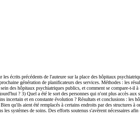
ur les écrits précédents de l'auteure sur la place des hôpitaux psychiatri
prochaine génération de planificateurs des services. Méthodes : les résu
sein des hôpitaux psychiatriques publics, et comment se compare-t-il à c
ourd'hui ? 3) Quel a été le sort des personnes qui n'ont plus accès aux s
oins incertain et en constante évolution ? Résultats et conclusions : les 
. Bien qu'ils aient été remplacés à certains endroits par des structures à
ns les systèmes de soins. Des efforts soutenus s'avèrent nécessaires afin