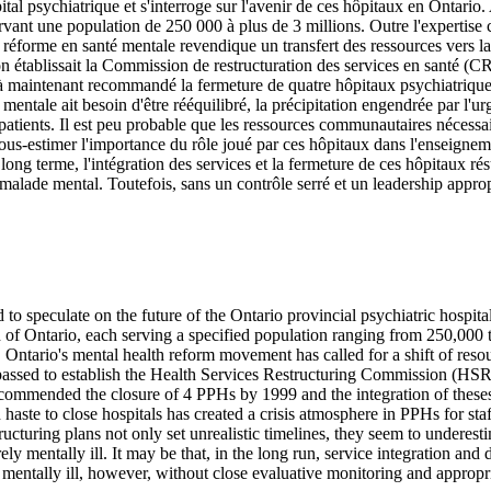
pital psychiatrique et s'interroge sur l'avenir de ces hôpitaux en Ontario
vant une population de 250 000 à plus de 3 millions. Outre l'expertise 
réforme en santé mentale revendique un transfert des ressources vers la
on établissait la Commission de restructuration des services en santé (
 maintenant recommandé la fermeture de quatre hôpitaux psychiatriques d'
ntale ait besoin d'être rééquilibré, la précipitation engendrée par l'ur
 patients. Il est peu probable que les ressources communautaires nécessa
 sous-estimer l'importance du rôle joué par ces hôpitaux dans l'enseignem
 long terme, l'intégration des services et la fermeture de ces hôpitaux ré
alade mental. Toutefois, sans un contrôle serré et un leadership approp
 to speculate on the future of the Ontario provincial psychiatric hospita
f Ontario, each serving a specified population ranging from 250,000 to 
ch. Ontario's mental health reform movement has called for a shift of r
s passed to establish the Health Services Restructuring Commission (HSR
ommended the closure of 4 PPHs by 1999 and the integration of theses se
 haste to close hospitals has created a crisis atmosphere in PPHs for staf
ructuring plans not only set unrealistic timelines, they seem to undere
ly mentally ill. It may be that, in the long run, service integration and 
 mentally ill, however, without close evaluative monitoring and appropria