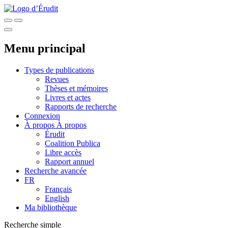
Menu principal
Types de publications
Revues
Thèses et mémoires
Livres et actes
Rapports de recherche
Connexion
À propos
À propos
Érudit
Coalition Publica
Libre accès
Rapport annuel
Recherche avancée
FR
Français
English
Ma bibliothèque
Recherche simple