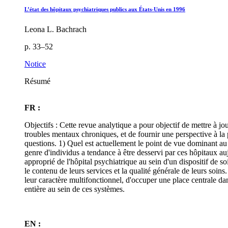
L’état des hôpitaux psychiatriques publics aux États-Unis en 1996
Leona L. Bachrach
p. 33–52
Notice
Résumé
FR :
Objectifs : Cette revue analytique a pour objectif de mettre à jo
troubles mentaux chroniques, et de fournir une perspective à la 
questions. 1) Quel est actuellement le point de vue dominant au 
genre d'individus a tendance à être desservi par ces hôpitaux auj
approprié de l'hôpital psychiatrique au sein d'un dispositif de s
le contenu de leurs services et la qualité générale de leurs soins
leur caractère multifonctionnel, d'occuper une place centrale da
entière au sein de ces systèmes.
EN :