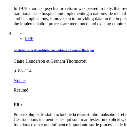
In 1978 a radical psychiatric reform was passed in Italy, that re
traditional state hospital and implementing a nationwide mental 
and its implications, it moves on to providing data on the imple
the implementation process are mentioned and existing empirica
PDF
Le statut de la désinstitutionnalisation en Grande-Bretagne
Claire Henderson et Graham Thornicroft
p. 88–114
Notice
Résumé
FR :
Pour expliquer le statut actuel de la désinstitutionnalisation1
Ces fonctions incluent celles qui sont manifestes ou explicites, 
fonctions exerce une influence importante sur le processus de fe