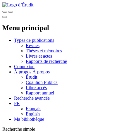
Menu principal
Types de publications
Revues
Thèses et mémoires
Livres et actes
Rapports de recherche
Connexion
À propos
À propos
Érudit
Coalition Publica
Libre accès
Rapport annuel
Recherche avancée
FR
Français
English
Ma bibliothèque
Recherche simple