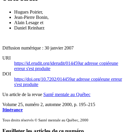
Hugues Poirier
,
Jean-Pierre Bonin
,
Alain Lesage
et
Daniel Reinharz
Diffusion numérique : 30 janvier 2007
URI
https://id.erudit.org/iderudit/014459ar
adresse copiée
une
erreur s'est produite
DOI
https://doi.org/10.7202/014459ar
adresse copiée
une erreur
s'est produite
Un article de la revue
Santé mentale au Québec
Volume 25, numéro 2, automne 2000
, p. 195–215
Itinérance
Tous droits réservés © Santé mentale au Québec, 2000
Feuilleter les articles de ce numéro