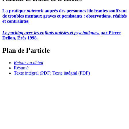
La pratique
outreach
auprès des personnes itinérantes souffrant
de troubles mentaux graves et persistants : observations, réalités
et contraintes
Le packing avec les enfants autistes et psychotiques
, par Pierre
Delion, Érès 1998.
Plan de l’article
Retour au début
Résumé
Texte intégral (PDF)
Texte intégral (PDF)