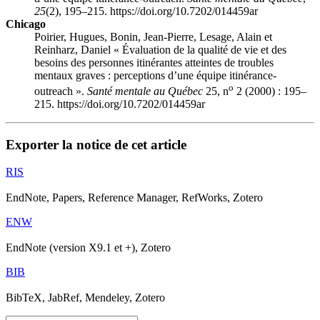
25
(2), 195–215. https://doi.org/10.7202/014459ar
Chicago
Poirier, Hugues, Bonin, Jean-Pierre, Lesage, Alain et
Reinharz, Daniel « Évaluation de la qualité de vie et des
besoins des personnes itinérantes atteintes de troubles
mentaux graves : perceptions d’une équipe itinérance-
o
outreach ».
Santé mentale au Québec
25, n
2 (2000) : 195–
215. https://doi.org/10.7202/014459ar
Exporter la notice de cet article
RIS
EndNote, Papers, Reference Manager, RefWorks, Zotero
ENW
EndNote (version X9.1 et +), Zotero
BIB
BibTeX, JabRef, Mendeley, Zotero