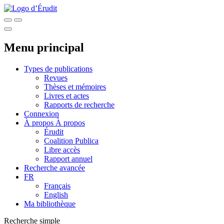
Menu principal
Types de publications
Revues
Thèses et mémoires
Livres et actes
Rapports de recherche
Connexion
À propos
À propos
Érudit
Coalition Publica
Libre accès
Rapport annuel
Recherche avancée
FR
Français
English
Ma bibliothèque
Recherche simple