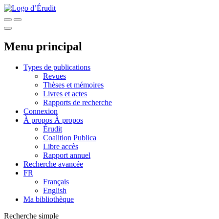
Menu principal
Types de publications
Revues
Thèses et mémoires
Livres et actes
Rapports de recherche
Connexion
À propos
À propos
Érudit
Coalition Publica
Libre accès
Rapport annuel
Recherche avancée
FR
Français
English
Ma bibliothèque
Recherche simple