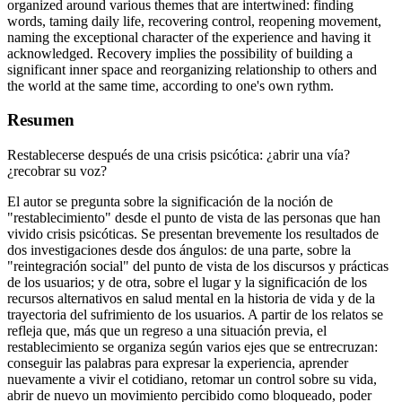
organized around various themes that are intertwined: finding
words, taming daily life, recovering control, reopening movement,
naming the exceptional character of the experience and having it
acknowledged. Recovery implies the possibility of building a
significant inner space and reorganizing relationship to others and
the world at the same time, according to one's own rythm.
Resumen
Restablecerse después de una crisis psicótica: ¿abrir una vía?
¿recobrar su voz?
El autor se pregunta sobre la significación de la noción de
"restablecimiento" desde el punto de vista de las personas que han
vivido crisis psicóticas. Se presentan brevemente los resultados de
dos investigaciones desde dos ángulos: de una parte, sobre la
"reintegración social" del punto de vista de los discursos y prácticas
de los usuarios; y de otra, sobre el lugar y la significación de los
recursos alternativos en salud mental en la historia de vida y de la
trayectoria del sufrimiento de los usuarios. A partir de los relatos se
refleja que, más que un regreso a una situación previa, el
restablecimiento se organiza según varios ejes que se entrecruzan:
conseguir las palabras para expresar la experiencia, aprender
nuevamente a vivir el cotidiano, retomar un control sobre su vida,
abrir de nuevo un movimiento percibido como bloqueado, poder