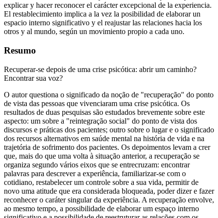
explicar y hacer reconocer el carácter excepcional de la experiencia.
El restablecimiento implica a la vez la posibilidad de elaborar un
espacio interno significativo y el reajustar las relaciones hacia los
otros y al mundo, según un movimiento propio a cada uno.
Resumo
Recuperar-se depois de uma crise psicótica: abrir um caminho?
Encontrar sua voz?
O autor questiona o significado da noção de "recuperação" do ponto
de vista das pessoas que vivenciaram uma crise psicótica. Os
resultados de duas pesquisas são estudados brevemente sobre este
aspecto: um sobre a "reintegração social" do ponto de vista dos
discursos e práticas dos pacientes; outro sobre o lugar e o significado
dos recursos alternativos em saúde mental na história de vida e na
trajetória de sofrimento dos pacientes. Os depoimentos levam a crer
que, mais do que uma volta à situação anterior, a recuperação se
organiza segundo vários eixos que se entrecruzam: encontrar
palavras para descrever a experiência, familiarizar-se com o
cotidiano, restabelecer um controle sobre a sua vida, permitir de
novo uma atitude que era considerada bloqueada, poder dizer e fazer
reconhecer o caráter singular da experiência. A recuperação envolve,
ao mesmo tempo, a possibilidade de elaborar um espaço interno
significativo e a possibilidade de reestruturar as relações com os