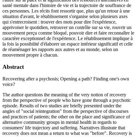
santé mentale dans l'histoire de vie et la trajectoire de souffrance de
ces personnes. Les récits font ressortir que, plus qu'un retour à une
situation d'avant, le rétablissement s'organise selon plusieurs axes
qui s'entrecroisent : trouver des mots pour dire l'expérience,
apprivoiser le quotidien, retrouver un contrôle sur sa vie, rouvrir un
mouvement perçu comme bloqué, pouvoir dire et faire reconnaître le
caractère exceptionnel de l'expérience. Le rétablissement implique à
la fois la possibilité d'élaborer un espace intérieur significatif et celle
de réaménager les rapports aux autres et au monde, selon un
mouvement propre à chacun.
Abstract
Recovering after a psychosis; Opening a path? Finding one's own
voice?
The author questions the meaning of the very notion of recovery
from the perspective of people who have gone through a psychotic
episode. Results of two studies are briefly presented under the
angles of "social reintegration" from the perspective of discourses
and practices of patients; the other on the place and significance of
alternative community groups in mental health in regards to
consumers' life trajectory and suffering. Narratives illustrate that
recovery does not mean a return to what was "before". Recovery is