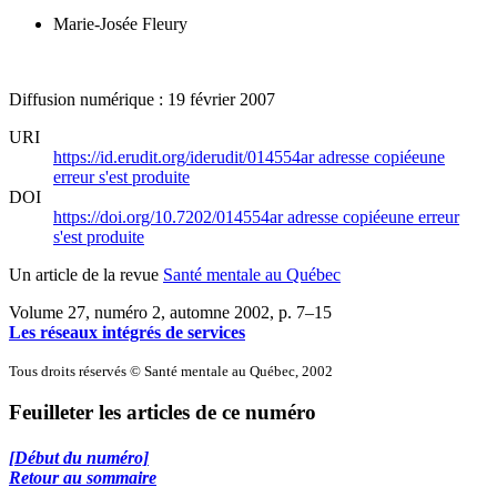
Marie-Josée Fleury
Diffusion numérique : 19 février 2007
URI
https://id.erudit.org/iderudit/014554ar
adresse copiée
une
erreur s'est produite
DOI
https://doi.org/10.7202/014554ar
adresse copiée
une erreur
s'est produite
Un article de la revue
Santé mentale au Québec
Volume 27, numéro 2, automne 2002
, p. 7–15
Les réseaux intégrés de services
Tous droits réservés © Santé mentale au Québec, 2002
Feuilleter les articles de ce numéro
[Début du numéro]
Retour au sommaire