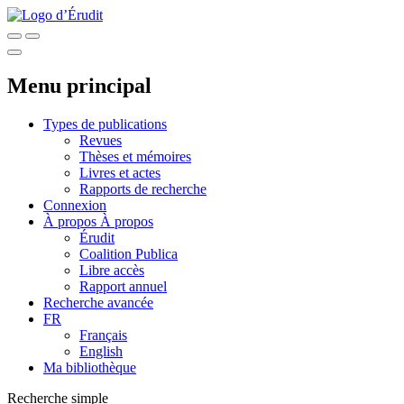
Menu principal
Types de publications
Revues
Thèses et mémoires
Livres et actes
Rapports de recherche
Connexion
À propos
À propos
Érudit
Coalition Publica
Libre accès
Rapport annuel
Recherche avancée
FR
Français
English
Ma bibliothèque
Recherche simple