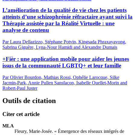
L’amélioration de la qualité de vie chez les patients
atteints d’une schizophrénie réfractaire ayant suivi la
Thérapie assistée par la Réalité Virtuelle : une
analyse de contenu
Par Laura Dellazizzo, Stéphane Potvin, Kingsada Phraxayavong,
Sabrina Giguère, Lyna-Nour Hamidi and Alexandre Dumais
+Fièr : une application mobile pour aider les jeunes
issus de la communauté LGBTQ+ et leur famille
Par Olivier Bourdon, Mathias Rossi, Ophélie Larocque, Silke
Jacmin-Park, Annie Pullen Sansfaçon, Isabelle Ouellet-Morin and
Robert-Paul Juster
Outils de citation
Citer cet article
MLA
Fleury, Marie-Josée. « Émergence des réseaux intégrés de