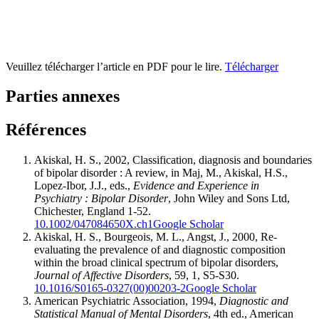
Veuillez télécharger l’article en PDF pour le lire.
Télécharger
Parties annexes
Références
Akiskal, H. S., 2002, Classification, diagnosis and boundaries
of bipolar disorder : A review, in Maj, M., Akiskal, H.S.,
Lopez-Ibor, J.J., eds.,
Evidence and Experience in
Psychiatry
: Bipolar Disorder
, John Wiley and Sons Ltd,
Chichester, England 1-52.
10.1002/047084650X.ch1
Google Scholar
Akiskal, H. S., Bourgeois, M. L., Angst, J., 2000, Re-
evaluating the prevalence of and diagnostic composition
within the broad clinical spectrum of bipolar disorders,
Journal of Affective Disorders
, 59, 1, S5-S30.
10.1016/S0165-0327(00)00203-2
Google Scholar
American Psychiatric Association, 1994,
Diagnostic and
Statistical Manual of Mental Disorders
, 4th ed., American