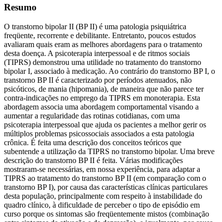
Resumo
O transtorno bipolar II (BP II) é uma patologia psiquiátrica
freqüente, recorrente e debilitante. Entretanto, poucos estudos
avaliaram quais eram as melhores abordagens para o tratamento
desta doença. A psicoterapia interpessoal e de ritmos sociais
(TIPRS) demonstrou uma utilidade no tratamento do transtorno
bipolar I, associado à medicação. Ao contrário do transtorno BP I, o
transtorno BP II é caracterizado por períodos atenuados, não
psicóticos, de mania (hipomania), de maneira que não parece ter
contra-indicações no emprego da TIPRS em monoterapia. Esta
abordagem associa uma abordagem comportamental visando a
aumentar a regularidade das rotinas cotidianas, com uma
psicoterapia interpessoal que ajuda os pacientes a melhor gerir os
múltiplos problemas psicossociais associados a esta patologia
crônica. É feita uma descrição dos conceitos teóricos que
subentende a utilização da TIPRS no transtorno bipolar. Uma breve
descrição do transtorno BP II é feita. Várias modificações
mostraram-se necessárias, em nossa experiência, para adaptar a
TIPRS ao tratamento do transtorno BP II (em comparação com o
transtorno BP I), por causa das características clínicas particulares
desta população, principalmente com respeito à instabilidade do
quadro clínico, à dificuldade de perceber o tipo de episódio em
curso porque os sintomas são freqüentemente mistos (combinação