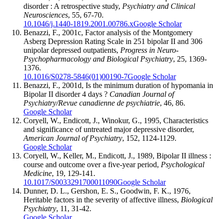
disorder : A retrospective study,
Psychiatry and Clinical
Neurosciences
, 55, 67-70.
10.1046/j.1440-1819.2001.00786.x
Google Scholar
Benazzi, F., 2001c, Factor analysis of the Montgomery
Asberg Depression Rating Scale in 251 bipolar II and 306
unipolar depressed outpatients,
Progress in Neuro-
Psychopharmacology and Biological Psychiatry
, 25, 1369-
1376.
10.1016/S0278-5846(01)00190-7
Google Scholar
Benazzi, F., 2001d, Is the minimum duration of hypomania in
Bipolar II disorder 4 days ?
Canadian Journal of
Psychiatry/Revue canadienne de psychiatrie
, 46, 86.
Google Scholar
Coryell, W., Endicott, J., Winokur, G., 1995, Characteristics
and significance of untreated major depressive disorder,
American Journal of Psychiatry
, 152, 1124-1129.
Google Scholar
Coryell, W., Keller, M., Endicott, J., 1989, Bipolar II illness :
course and outcome over a five-year period,
Psychological
Medicine
, 19, 129-141.
10.1017/S0033291700011090
Google Scholar
Dunner, D. L., Gershon, E. S., Goodwin, F. K., 1976,
Heritable factors in the severity of affective illness,
Biological
Psychiatry
, 11, 31-42.
Google Scholar