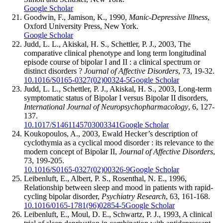
Google Scholar
Goodwin, F., Jamison, K., 1990,
Manic-Depressive Illness
,
Oxford University Press, New York.
Google Scholar
Judd, L. L., Akiskal, H. S., Schettler, P. J., 2003, The
comparative clinical phenotype and long term longitudinal
episode course of bipolar I and II : a clinical spectrum or
distinct disorders ?
Journal of Affective Disorders
, 73, 19-32.
10.1016/S0165-0327(02)00324-5
Google Scholar
Judd, L. L., Schettler, P. J., Akiskal, H. S., 2003, Long-term
symptomatic status of Bipolar I versus Bipolar II disorders,
International Journal of Neuropsychopharmacology
, 6, 127-
137.
10.1017/S1461145703003341
Google Scholar
Koukopoulos, A., 2003, Ewald Hecker’s description of
cyclothymia as a cyclical mood disorder : its relevance to the
modern concept of Bipolar II,
Journal of Affective Disorders
,
73, 199-205.
10.1016/S0165-0327(02)00326-9
Google Scholar
Leibenluft, E., Albert, P. S., Rosenthal, N. E., 1996,
Relationship between sleep and mood in patients with rapid-
cycling bipolar disorder,
Psychiatry Research
, 63, 161-168.
10.1016/0165-1781(96)02854-5
Google Scholar
Leibenluft, E., Moul, D. E., Schwartz, P. J., 1993, A clinical