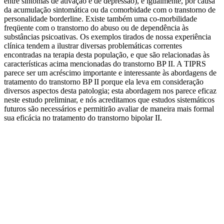
entre sintomas de ativação e de depressão), e igualmente, por causa
da acumulação sintomática ou da comorbidade com o transtorno de
personalidade borderline. Existe também uma co-morbilidade
freqüente com o transtorno do abuso ou de dependência às
substâncias psicoativas. Os exemplos tirados de nossa experiência
clínica tendem a ilustrar diversas problemáticas correntes
encontradas na terapia desta população, e que são relacionadas às
características acima mencionadas do transtorno BP II. A TIPRS
parece ser um acréscimo importante e interessante às abordagens de
tratamento do transtorno BP II porque ela leva em consideração
diversos aspectos desta patologia; esta abordagem nos parece eficaz
neste estudo preliminar, e nós acreditamos que estudos sistemáticos
futuros são necessários e permitirão avaliar de maneira mais formal
sua eficácia no tratamento do transtorno bipolar II.