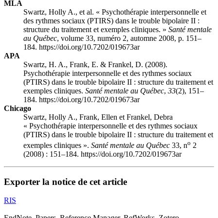
MLA
Swartz, Holly A., et al. « Psychothérapie interpersonnelle et
des rythmes sociaux (PTIRS) dans le trouble bipolaire II :
structure du traitement et exemples cliniques. »
Santé mentale
au Québec
, volume 33, numéro 2, automne 2008, p. 151–
184. https://doi.org/10.7202/019673ar
APA
Swartz, H. A., Frank, E. & Frankel, D. (2008).
Psychothérapie interpersonnelle et des rythmes sociaux
(PTIRS) dans le trouble bipolaire II : structure du traitement et
exemples cliniques.
Santé mentale au Québec
,
33
(2), 151–
184. https://doi.org/10.7202/019673ar
Chicago
Swartz, Holly A., Frank, Ellen et Frankel, Debra
« Psychothérapie interpersonnelle et des rythmes sociaux
(PTIRS) dans le trouble bipolaire II : structure du traitement et
o
exemples cliniques ».
Santé mentale au Québec
33, n
2
(2008) : 151–184. https://doi.org/10.7202/019673ar
Exporter la notice de cet article
RIS
EndNote, Papers, Reference Manager, RefWorks, Zotero