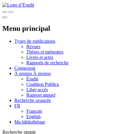
Menu principal
Types de publications
Revues
Thèses et mémoires
Livres et actes
Rapports de recherche
Connexion
À propos
À propos
Érudit
Coalition Publica
Libre accès
Rapport annuel
Recherche avancée
FR
Français
English
Ma bibliothèque
Recherche simple