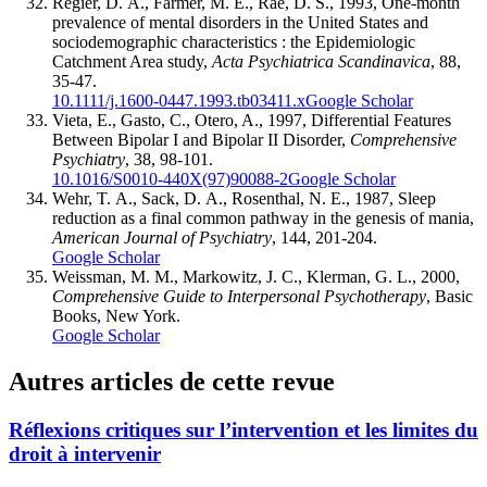
Regier, D. A., Farmer, M. E., Rae, D. S., 1993, One-month
prevalence of mental disorders in the United States and
sociodemographic characteristics : the Epidemiologic
Catchment Area study,
Acta Psychiatrica Scandinavica
, 88,
35-47.
10.1111/j.1600-0447.1993.tb03411.x
Google Scholar
Vieta, E., Gasto, C., Otero, A., 1997, Differential Features
Between Bipolar I and Bipolar II Disorder,
Comprehensive
Psychiatry
, 38, 98-101.
10.1016/S0010-440X(97)90088-2
Google Scholar
Wehr, T. A., Sack, D. A., Rosenthal, N. E., 1987, Sleep
reduction as a final common pathway in the genesis of mania,
American Journal of Psychiatry
, 144, 201-204.
Google Scholar
Weissman, M. M., Markowitz, J. C., Klerman, G. L., 2000,
Comprehensive Guide to Interpersonal Psychotherapy
, Basic
Books, New York.
Google Scholar
Autres articles de cette revue
Réflexions critiques sur l’intervention et les limites du
droit à intervenir