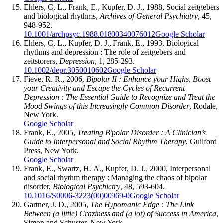
Ehlers, C. L., Frank, E., Kupfer, D. J., 1988, Social zeitgebers
and biological rhythms,
Archives of General Psychiatry
, 45,
948-952.
10.1001/archpsyc.1988.01800340076012
Google Scholar
Ehlers, C. L., Kupfer, D. J., Frank, E., 1993, Biological
rhythms and depression : The role of zeitgebers and
zeitstorers,
Depression
, 1, 285-293.
10.1002/depr.3050010602
Google Scholar
Fieve, R. R., 2006,
Bipolar II
: Enhance your Highs, Boost
your Creativity and Escape the Cycles of Recurrent
Depression
: The Essential Guide to Recognize and Treat the
Mood Swings of this Increasingly Common Disorder
, Rodale,
New York.
Google Scholar
Frank, E., 2005,
Treating Bipolar Disorder
: A Clinician’s
Guide to Interpersonal and Social Rhythm Therapy
, Guilford
Press, New York.
Google Scholar
Frank, E., Swartz, H. A., Kupfer, D. J., 2000, Interpersonal
and social rhythm therapy : Managing the chaos of bipolar
disorder,
Biological Psychiatry
, 48, 593-604.
10.1016/S0006-3223(00)00969-0
Google Scholar
Gartner, J. D., 2005,
The Hypomanic Edge
: The Link
Between (a little) Craziness and (a lot) of Success in America
,
Simon and Schuster, New York.