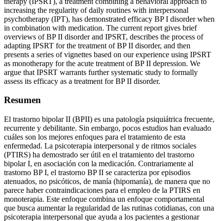
therapy (IPSRT), a treatment combining a behavioral approach to
increasing the regularity of daily routines with interpersonal
psychotherapy (IPT), has demonstrated efficacy BP I disorder when
in combination with medication. The current report gives brief
overviews of BP II disorder and IPSRT, describes the process of
adapting IPSRT for the treatment of BP II disorder, and then
presents a series of vignettes based on our experience using IPSRT
as monotherapy for the acute treatment of BP II depression. We
argue that IPSRT warrants further systematic study to formally
assess its efficacy as a treatment for BP II disorder.
Resumen
El trastorno bipolar II (BPII) es una patología psiquiátrica frecuente,
recurrente y debilitante. Sin embargo, pocos estudios han evaluado
cuáles son los mejores enfoques para el tratamiento de esta
enfermedad. La psicoterapia interpersonal y de ritmos sociales
(PTIRS) ha demostrado ser útil en el tratamiento del trastorno
bipolar I, en asociación con la medicación. Contrariamente al
trastorno BP I, el trastorno BP II se caracteriza por episodios
atenuados, no psicóticos, de manía (hipomanía), de manera que no
parece haber contraindicaciones para el empleo de la PTIRS en
monoterapia. Este enfoque combina un enfoque comportamental
que busca aumentar la regularidad de las rutinas cotidianas, con una
psicoterapia interpersonal que ayuda a los pacientes a gestionar