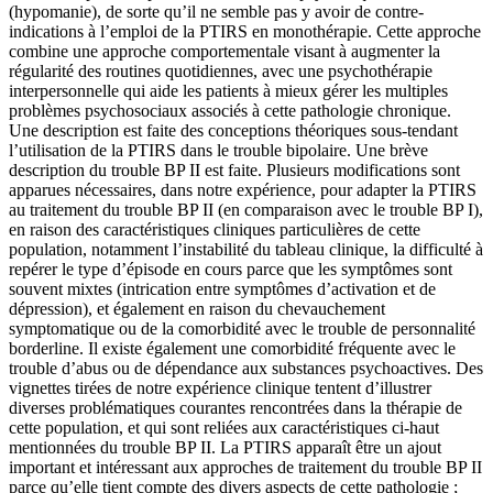
(hypomanie), de sorte qu’il ne semble pas y avoir de contre-
indications à l’emploi de la PTIRS en monothérapie. Cette approche
combine une approche comportementale visant à augmenter la
régularité des routines quotidiennes, avec une psychothérapie
interpersonnelle qui aide les patients à mieux gérer les multiples
problèmes psychosociaux associés à cette pathologie chronique.
Une description est faite des conceptions théoriques sous-tendant
l’utilisation de la PTIRS dans le trouble bipolaire. Une brève
description du trouble BP II est faite. Plusieurs modifications sont
apparues nécessaires, dans notre expérience, pour adapter la PTIRS
au traitement du trouble BP II (en comparaison avec le trouble BP I),
en raison des caractéristiques cliniques particulières de cette
population, notamment l’instabilité du tableau clinique, la difficulté à
repérer le type d’épisode en cours parce que les symptômes sont
souvent mixtes (intrication entre symptômes d’activation et de
dépression), et également en raison du chevauchement
symptomatique ou de la comorbidité avec le trouble de personnalité
borderline. Il existe également une comorbidité fréquente avec le
trouble d’abus ou de dépendance aux substances psychoactives. Des
vignettes tirées de notre expérience clinique tentent d’illustrer
diverses problématiques courantes rencontrées dans la thérapie de
cette population, et qui sont reliées aux caractéristiques ci-haut
mentionnées du trouble BP II. La PTIRS apparaît être un ajout
important et intéressant aux approches de traitement du trouble BP II
parce qu’elle tient compte des divers aspects de cette pathologie ;