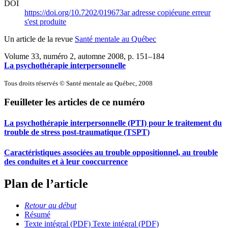
DOI
https://doi.org/10.7202/019673ar
adresse copiée
une erreur
s'est produite
Un article de la revue
Santé mentale au Québec
Volume 33, numéro 2, automne 2008
, p. 151–184
La psychothérapie interpersonnelle
Tous droits réservés © Santé mentale au Québec, 2008
Feuilleter les articles de ce numéro
La psychothérapie interpersonnelle (PTI) pour le traitement du
trouble de stress post-traumatique (TSPT)
Caractéristiques associées au trouble oppositionnel, au trouble
des conduites et à leur cooccurrence
Plan de l’article
Retour au début
Résumé
Texte intégral (PDF)
Texte intégral (PDF)