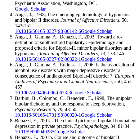
Psychiatric Association, Washington, DC.
Google Scholar
Angst, J., 1998, The emerging epidemiology of hypomania
and bipolar II disorder,
Journal of Affective Disorders
, 50,
143-151.
10.1016/S0165-0327(98)00142-6
Google Scholar
Angst, J., Gamma, A., Benazzi, F., 2003, Toward a re-
definition of subthreshold bipolarity : epidemiology and
proposed criteria for Bipolar-II, minor bipolar disorders and
hypomania,
Journal of Affective Disorders
, 73, 133-146.
10.1016/S0165-0327(02)00322-1
Google Scholar
Angst, J., Gamma, A., Endrass, J., 2006, Is the association of
alcohol use disorders with major depressive disorder a
consequence of undiagnosed Bipolar-II disorder ?,
European
Archives of Psychiatry and Clinical Neuroscience
, 256, 452-
457.
10.1007/s00406-006-0673-3
Google Scholar
Barbini, B., Colombo, C., Benedetti, F., 1998, The unipolar-
bipolar dichotomy and the response to sleep deprivation,
Psychiatry Research
, 79, 43-50.
10.1016/S0165-1781(98)00020-1
Google Scholar
Benazzi, F., 2001a, The clinical picture of bipolar II outpatient
depression in private practice,
Psychopathology
, 34, 81-84.
10.1159/000049285
Google Scholar
Benazzi, F., 2001b, Course and outcome of bipolar II