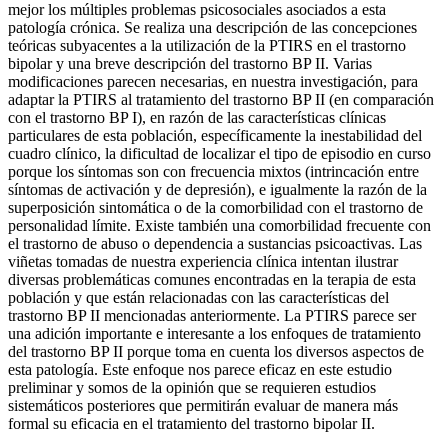
mejor los múltiples problemas psicosociales asociados a esta
patología crónica. Se realiza una descripción de las concepciones
teóricas subyacentes a la utilización de la PTIRS en el trastorno
bipolar y una breve descripción del trastorno BP II. Varias
modificaciones parecen necesarias, en nuestra investigación, para
adaptar la PTIRS al tratamiento del trastorno BP II (en comparación
con el trastorno BP I), en razón de las características clínicas
particulares de esta población, específicamente la inestabilidad del
cuadro clínico, la dificultad de localizar el tipo de episodio en curso
porque los síntomas son con frecuencia mixtos (intrincación entre
síntomas de activación y de depresión), e igualmente la razón de la
superposición sintomática o de la comorbilidad con el trastorno de
personalidad límite. Existe también una comorbilidad frecuente con
el trastorno de abuso o dependencia a sustancias psicoactivas. Las
viñetas tomadas de nuestra experiencia clínica intentan ilustrar
diversas problemáticas comunes encontradas en la terapia de esta
población y que están relacionadas con las características del
trastorno BP II mencionadas anteriormente. La PTIRS parece ser
una adición importante e interesante a los enfoques de tratamiento
del trastorno BP II porque toma en cuenta los diversos aspectos de
esta patología. Este enfoque nos parece eficaz en este estudio
preliminar y somos de la opinión que se requieren estudios
sistemáticos posteriores que permitirán evaluar de manera más
formal su eficacia en el tratamiento del trastorno bipolar II.