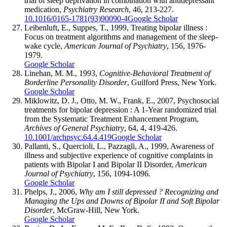
trial of sleep deprivation in combination with antidepressant
medication,
Psychiatry Research
, 46, 213-227.
10.1016/0165-1781(93)90090-4
Google Scholar
Leibenluft, E., Suppes, T., 1999, Treating bipolar illness :
Focus on treatment algorithms and management of the sleep-
wake cycle,
American Journal of Psychiatry
, 156, 1976-
1979.
Google Scholar
Linehan, M. M., 1993,
Cognitive-Behavioral Treatment of
Borderline Personality Disorder
, Guilford Press, New York.
Google Scholar
Miklowitz, D. J., Otto, M. W., Frank, E., 2007, Psychosocial
treatments for bipolar depression : A 1-Year randomized trial
from the Systematic Treatment Enhancement Program,
Archives of General Psychiatry
, 64, 4, 419-426.
10.1001/archpsyc.64.4.419
Google Scholar
Pallanti, S., Quercioli, L., Pazzagli, A., 1999, Awareness of
illness and subjective experience of cognitive complaints in
patients with Bipolar I and Bipolar II Disorder,
American
Journal of Psychiatry
, 156, 1094-1096.
Google Scholar
Phelps, J., 2006,
Why am I still depressed
? Recognizing and
Managing the Ups and Downs of Bipolar II and Soft Bipolar
Disorder
, McGraw-Hill, New York.
Google Scholar