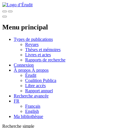
Menu principal
Types de publications
Revues
Thèses et mémoires
Livres et actes
Rapports de recherche
Connexion
À propos
À propos
Érudit
Coalition Publica
Libre accès
Rapport annuel
Recherche avancée
FR
Français
English
Ma bibliothèque
Recherche simple