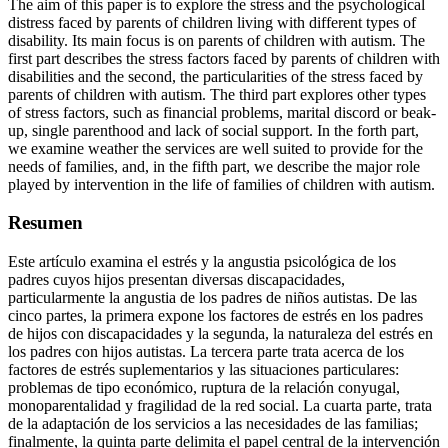
The aim of this paper is to explore the stress and the psychological
distress faced by parents of children living with different types of
disability. Its main focus is on parents of children with autism. The
first part describes the stress factors faced by parents of children with
disabilities and the second, the particularities of the stress faced by
parents of children with autism. The third part explores other types
of stress factors, such as financial problems, marital discord or beak-
up, single parenthood and lack of social support. In the forth part,
we examine weather the services are well suited to provide for the
needs of families, and, in the fifth part, we describe the major role
played by intervention in the life of families of children with autism.
Resumen
Este artículo examina el estrés y la angustia psicológica de los
padres cuyos hijos presentan diversas discapacidades,
particularmente la angustia de los padres de niños autistas. De las
cinco partes, la primera expone los factores de estrés en los padres
de hijos con discapacidades y la segunda, la naturaleza del estrés en
los padres con hijos autistas. La tercera parte trata acerca de los
factores de estrés suplementarios y las situaciones particulares:
problemas de tipo económico, ruptura de la relación conyugal,
monoparentalidad y fragilidad de la red social. La cuarta parte, trata
de la adaptación de los servicios a las necesidades de las familias;
finalmente, la quinta parte delimita el papel central de la intervención