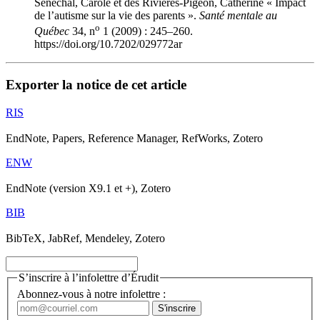
Sénéchal, Carole et des Rivières-Pigeon, Catherine « Impact
de l’autisme sur la vie des parents ».
Santé mentale au
o
Québec
34, n
1 (2009) : 245–260.
https://doi.org/10.7202/029772ar
Exporter la notice de cet article
RIS
EndNote, Papers, Reference Manager, RefWorks, Zotero
ENW
EndNote (version X9.1 et +), Zotero
BIB
BibTeX, JabRef, Mendeley, Zotero
S’inscrire à l’infolettre d’Érudit
Abonnez-vous à notre infolettre :