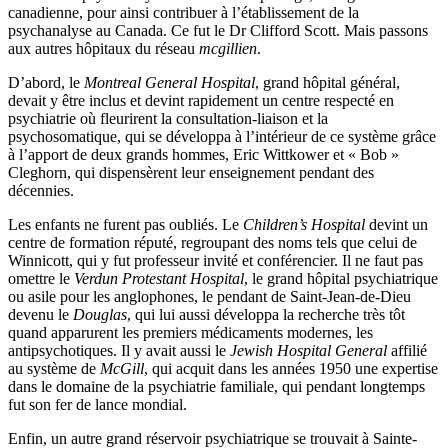
canadienne, pour ainsi contribuer à l’établissement de la
psychanalyse au Canada. Ce fut le Dr Clifford Scott. Mais passons
aux autres hôpitaux du réseau
mcgillien
.
D’abord, le
Montreal General Hospital
, grand hôpital général,
devait y être inclus et devint rapidement un centre respecté en
psychiatrie où fleurirent la consultation-liaison et la
psychosomatique, qui se développa à l’intérieur de ce système grâce
à l’apport de deux grands hommes, Eric Wittkower et « Bob »
Cleghorn, qui dispensèrent leur enseignement pendant des
décennies.
Les enfants ne furent pas oubliés. Le
Children’s Hospital
devint un
centre de formation réputé, regroupant des noms tels que celui de
Winnicott, qui y fut professeur invité et conférencier. Il ne faut pas
omettre le
Verdun Protestant Hospital
, le grand hôpital psychiatrique
ou asile pour les anglophones, le pendant de Saint-Jean-de-Dieu
devenu le
Douglas
, qui lui aussi développa la recherche très tôt
quand apparurent les premiers médicaments modernes, les
antipsychotiques. Il y avait aussi le
Jewish Hospital General
affilié
au système de
McGill
, qui acquit dans les années 1950 une expertise
dans le domaine de la psychiatrie familiale, qui pendant longtemps
fut son fer de lance mondial.
Enfin, un autre grand réservoir psychiatrique se trouvait à Sainte-