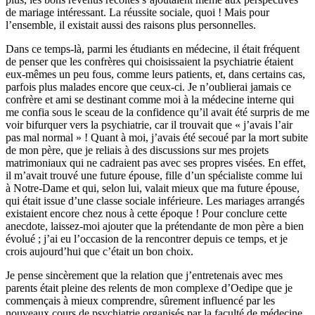
de mariage intéressant. La réussite sociale, quoi ! Mais pour
l’ensemble, il existait aussi des raisons plus personnelles.
Dans ce temps-là, parmi les étudiants en médecine, il était fréquent
de penser que les confrères qui choisissaient la psychiatrie étaient
eux-mêmes un peu fous, comme leurs patients, et, dans certains cas,
parfois plus malades encore que ceux-ci. Je n’oublierai jamais ce
confrère et ami se destinant comme moi à la médecine interne qui
me confia sous le sceau de la confidence qu’il avait été surpris de me
voir bifurquer vers la psychiatrie, car il trouvait que « j’avais l’air
pas mal normal » ! Quant à moi, j’avais été secoué par la mort subite
de mon père, que je reliais à des discussions sur mes projets
matrimoniaux qui ne cadraient pas avec ses propres visées. En effet,
il m’avait trouvé une future épouse, fille d’un spécialiste comme lui
à Notre-Dame et qui, selon lui, valait mieux que ma future épouse,
qui était issue d’une classe sociale inférieure. Les mariages arrangés
existaient encore chez nous à cette époque ! Pour conclure cette
anecdote, laissez-moi ajouter que la prétendante de mon père a bien
évolué ; j’ai eu l’occasion de la rencontrer depuis ce temps, et je
crois aujourd’hui que c’était un bon choix.
Je pense sincèrement que la relation que j’entretenais avec mes
parents était pleine des relents de mon complexe d’Oedipe que je
commençais à mieux comprendre, sûrement influencé par les
nouveaux cours de psychiatrie organisés par la faculté de médecine