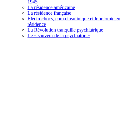
1945
La résidence américaine
La résidence française
Électrochocs, coma insulinique et lobotomie en
résidence
La Révolution tranquille psychiatrique
Le « sauveur de la psychiatrie »