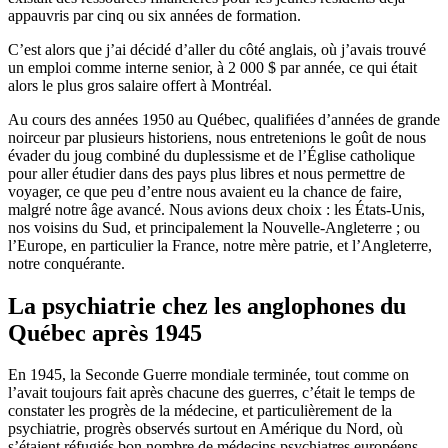
appauvris par cinq ou six années de formation.
C’est alors que j’ai décidé d’aller du côté anglais, où j’avais trouvé
un emploi comme interne senior, à 2 000 $ par année, ce qui était
alors le plus gros salaire offert à Montréal.
Au cours des années 1950 au Québec, qualifiées d’années de grande
noirceur par plusieurs historiens, nous entretenions le goût de nous
évader du joug combiné du duplessisme et de l’Église catholique
pour aller étudier dans des pays plus libres et nous permettre de
voyager, ce que peu d’entre nous avaient eu la chance de faire,
malgré notre âge avancé. Nous avions deux choix : les États-Unis,
nos voisins du Sud, et principalement la Nouvelle-Angleterre ; ou
l’Europe, en particulier la France, notre mère patrie, et l’Angleterre,
notre conquérante.
La psychiatrie chez les anglophones du
Québec après 1945
En 1945, la Seconde Guerre mondiale terminée, tout comme on
l’avait toujours fait après chacune des guerres, c’était le temps de
constater les progrès de la médecine, et particulièrement de la
psychiatrie, progrès observés surtout en Amérique du Nord, où
s’étaient réfugiés bon nombre de médecins psychiatres européens.