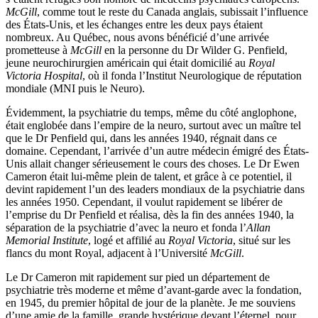
McGill
, comme tout le reste du Canada anglais, subissait l’influence
des États-Unis, et les échanges entre les deux pays étaient
nombreux. Au Québec, nous avons bénéficié d’une arrivée
prometteuse à
McGill
en la personne du Dr Wilder G. Penfield,
jeune neurochirurgien américain qui était domicilié au
Royal
Victoria Hospital
, où il fonda l’Institut Neurologique de réputation
mondiale (MNI puis le Neuro).
Évidemment, la psychiatrie du temps, même du côté anglophone,
était englobée dans l’empire de la neuro, surtout avec un maître tel
que le Dr Penfield qui, dans les années 1940, régnait dans ce
domaine. Cependant, l’arrivée d’un autre médecin émigré des États-
Unis allait changer sérieusement le cours des choses. Le Dr Ewen
Cameron était lui-même plein de talent, et grâce à ce potentiel, il
devint rapidement l’un des leaders mondiaux de la psychiatrie dans
les années 1950. Cependant, il voulut rapidement se libérer de
l’emprise du Dr Penfield et réalisa, dès la fin des années 1940, la
séparation de la psychiatrie d’avec la neuro et fonda l’
Allan
Memorial Institute
, logé et affilié au
Royal Victoria
, situé sur les
flancs du mont Royal, adjacent à l’Université
McGill
.
Le Dr Cameron mit rapidement sur pied un département de
psychiatrie très moderne et même d’avant-garde avec la fondation,
en 1945, du premier hôpital de jour de la planète. Je me souviens
d’une amie de la famille, grande hystérique devant l’éternel, pour