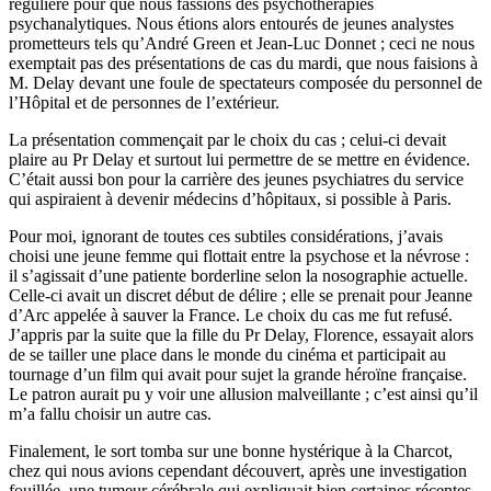
régulière pour que nous fassions des psychothérapies
psychanalytiques. Nous étions alors entourés de jeunes analystes
prometteurs tels qu’André Green et Jean-Luc Donnet ; ceci ne nous
exemptait pas des présentations de cas du mardi, que nous faisions à
M. Delay devant une foule de spectateurs composée du personnel de
l’Hôpital et de personnes de l’extérieur.
La présentation commençait par le choix du cas ; celui-ci devait
plaire au Pr Delay et surtout lui permettre de se mettre en évidence.
C’était aussi bon pour la carrière des jeunes psychiatres du service
qui aspiraient à devenir médecins d’hôpitaux, si possible à Paris.
Pour moi, ignorant de toutes ces subtiles considérations, j’avais
choisi une jeune femme qui flottait entre la psychose et la névrose :
il s’agissait d’une patiente borderline selon la nosographie actuelle.
Celle-ci avait un discret début de délire ; elle se prenait pour Jeanne
d’Arc appelée à sauver la France. Le choix du cas me fut refusé.
J’appris par la suite que la fille du Pr Delay, Florence, essayait alors
de se tailler une place dans le monde du cinéma et participait au
tournage d’un film qui avait pour sujet la grande héroïne française.
Le patron aurait pu y voir une allusion malveillante ; c’est ainsi qu’il
m’a fallu choisir un autre cas.
Finalement, le sort tomba sur une bonne hystérique à la Charcot,
chez qui nous avions cependant découvert, après une investigation
fouillée, une tumeur cérébrale qui expliquait bien certaines récentes