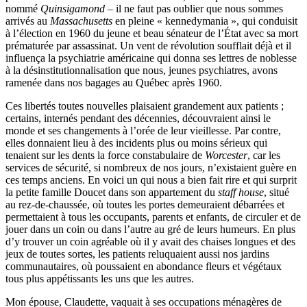
nommé
Quinsigamond
– il ne faut pas oublier que nous sommes
arrivés au
Massachusetts
en pleine « kennedymania », qui conduisit
à l’élection en 1960 du jeune et beau sénateur de l’État avec sa mort
prématurée par assassinat. Un vent de révolution soufflait déjà et il
influença la psychiatrie américaine qui donna ses lettres de noblesse
à la désinstitutionnalisation que nous, jeunes psychiatres, avons
ramenée dans nos bagages au Québec après 1960.
Ces libertés toutes nouvelles plaisaient grandement aux patients ;
certains, internés pendant des décennies, découvraient ainsi le
monde et ses changements à l’orée de leur vieillesse. Par contre,
elles donnaient lieu à des incidents plus ou moins sérieux qui
tenaient sur les dents la force constabulaire de
Worcester
, car les
services de sécurité, si nombreux de nos jours, n’existaient guère en
ces temps anciens. En voici un qui nous a bien fait rire et qui surprit
la petite famille Doucet dans son appartement du
staff house
, situé
au rez-de-chaussée, où toutes les portes demeuraient débarrées et
permettaient à tous les occupants, parents et enfants, de circuler et de
jouer dans un coin ou dans l’autre au gré de leurs humeurs. En plus
d’y trouver un coin agréable où il y avait des chaises longues et des
jeux de toutes sortes, les patients reluquaient aussi nos jardins
communautaires, où poussaient en abondance fleurs et végétaux
tous plus appétissants les uns que les autres.
Mon épouse, Claudette, vaquait à ses occupations ménagères de