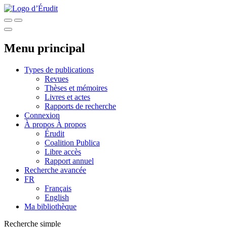
Menu principal
Types de publications
Revues
Thèses et mémoires
Livres et actes
Rapports de recherche
Connexion
À propos
À propos
Érudit
Coalition Publica
Libre accès
Rapport annuel
Recherche avancée
FR
Français
English
Ma bibliothèque
Recherche simple