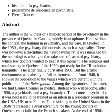
histoire de la psychiatrie,
programme de résidence en psychiatrie,
Pierre Doucet
Abstract
The author is the witness of a historic period of the psychiatry in the
province of Quebec in Canada, widely francophone. He describes
the context, the training in psychiatry, and the care. In Quebec, in
the 1950s, the psychiatry did not exist as such as speciality. There
was however a discipline: the neuropsychiatry. It was managed by
the neurologists who agreed to take care of cases of psychiatry,
which few doctors wanted to treat at this moment. The religious and
rural society in Quebec of the 1950s got ready for the “Revolution
tranquille”. The latter finally burst after 1960. But the artistic
environment was already in full excitement, and from 1948, it
showed its opposition to the values which were current with the
publication of the
Refus global
. Among the signatories of the latter,
we find Bruno Cormier as medical student who will become, after
1950, a psychiatrist and a psychoanalyst. To become a psychiatrist,
it was necessary to be trained as an intern in a residency program in
the USA, UK or in France. The residency in the United States in the
1950s represented a great adventure for the young doctors of
Quebec, especially for the French speakers. At the end of 1950s, the