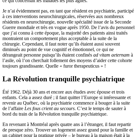
ce qui concernait les malades les plus agités.
Je n’ai évidemment pas, en tant que résident en psychiatrie, participé
à ces interventions neurochirurgicales, réservées aux nombreux
résidents en neurochirurgie, nouvelle spécialité issue de la Seconde
Guerre mondiale et très en vogue après 1950. De l’avis du personnel
que j’ai connu à cette époque, la majorité des patients ainsi traités
montraient un comportement plus acceptable à la suite de la
chirurgie. Cependant, il faut noter qu’ils étaient aussi souvent
diminués au point de vue cognitif et émotionnel, ce qui ne
dérangeait personne puisqu’ils étaient confinés
ad vitam aeternam
à
l’asile, où l’on cherchait follement des moyens d’aider cette cohorte
toujours grandissante. Quelle « furor therapeuticus » !
La Révolution tranquille psychiatrique
Été 1962. Déjà 30 ans et encore aux études avec épouse et trois
enfants. Cela a assez duré ; il faut quitter l’Europe si intéressante et
revenir au Québec, où la psychiatrie commence à bouger à la suite
de l’affaire
Les fous crient au secours
. C’est le temps de sauter à
bord du train de la Révolution tranquille psychiatrique.
En revenant à Montréal après quatre ans à l’étranger, il faut repartir
de presque zéro. Trouver un logement assez grand pour la famille et
un cabinet pour la pratique privée – le bureau à la maison était à la