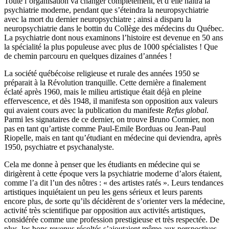
Toute l’organisation va changer complètement, et d’elle naîtra la
psychiatrie moderne, pendant que s’éteindra la neuropsychiatrie
avec la mort du dernier neuropsychiatre ; ainsi a disparu la
neuropsychiatrie dans le bottin du Collège des médecins du Québec.
La psychiatrie dont nous examinons l’histoire est devenue en 50 ans
la spécialité la plus populeuse avec plus de 1000 spécialistes ! Que
de chemin parcouru en quelques dizaines d’années !
La société québécoise religieuse et rurale des années 1950 se
préparait à la Révolution tranquille. Cette dernière a finalement
éclaté après 1960, mais le milieu artistique était déjà en pleine
effervescence, et dès 1948, il manifesta son opposition aux valeurs
qui avaient cours avec la publication du manifeste
Refus global
.
Parmi les signataires de ce dernier, on trouve Bruno Cormier, non
pas en tant qu’artiste comme Paul-Emile Borduas ou Jean-Paul
Riopelle, mais en tant qu’étudiant en médecine qui deviendra, après
1950, psychiatre et psychanalyste.
Cela me donne à penser que les étudiants en médecine qui se
dirigèrent à cette époque vers la psychiatrie moderne d’alors étaient,
comme l’a dit l’un des nôtres : « des artistes ratés ». Leurs tendances
artistiques inquiétaient un peu les gens sérieux et leurs parents
encore plus, de sorte qu’ils décidèrent de s’orienter vers la médecine,
activité très scientifique par opposition aux activités artistiques,
considérée comme une profession prestigieuse et très respectée. De
plus, les bons revenus récoltés s’ajoutaient même aux perspectives