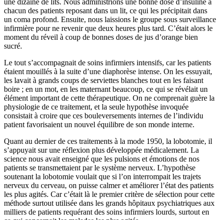
une dizaine de lits. Nous administrions une bonne dose d’insuline à
chacun des patients reposant dans un lit, ce qui les précipitait dans
un coma profond. Ensuite, nous laissions le groupe sous surveillance
infirmière pour ne revenir que deux heures plus tard. C’était alors le
moment du réveil à coup de bonnes doses de jus d’orange bien
sucré.
Le tout s’accompagnait de soins infirmiers intensifs, car les patients
étaient mouillés à la suite d’une diaphorèse intense. On les essuyait,
les lavait à grands coups de serviettes blanches tout en les faisant
boire ; en un mot, en les maternant beaucoup, ce qui se révélait un
élément important de cette thérapeutique. On ne comprenait guère la
physiologie de ce traitement, et la seule hypothèse invoquée
consistait à croire que ces bouleversements internes de l’individu
patient favorisaient un nouvel équilibre de son monde interne.
Quant au dernier de ces traitements à la mode 1950, la lobotomie, il
s’appuyait sur une réflexion plus développée médicalement. La
science nous avait enseigné que les pulsions et émotions de nos
patients se transmettaient par le système nerveux. L’hypothèse
soutenant la lobotomie voulait que si l’on interrompait les trajets
nerveux du cerveau, on puisse calmer et améliorer l’état des patients
les plus agités. Car c’était là le premier critère de sélection pour cette
méthode surtout utilisée dans les grands hôpitaux psychiatriques aux
milliers de patients requérant des soins infirmiers lourds, surtout en