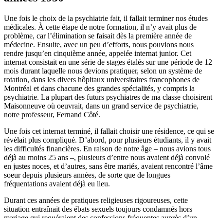
Une fois le choix de la psychiatrie fait, il fallait terminer nos études
médicales. À cette étape de notre formation, il n’y avait plus de
problème, car l’élimination se faisait dès la première année de
médecine. Ensuite, avec un peu d’efforts, nous pouvions nous
rendre jusqu’en cinquième année, appelée internat junior. Cet
internat consistait en une série de stages étalés sur une période de 12
mois durant laquelle nous devions pratiquer, selon un système de
rotation, dans les divers hôpitaux universitaires francophones de
Montréal et dans chacune des grandes spécialités, y compris la
psychiatrie. La plupart des futurs psychiatres de ma classe choisirent
Maisonneuve où oeuvrait, dans un grand service de psychiatrie,
notre professeur, Fernand Côté.
Une fois cet internat terminé, il fallait choisir une résidence, ce qui se
révélait plus compliqué. D’abord, pour plusieurs étudiants, il y avait
les difficultés financières. En raison de notre âge – nous avions tous
déjà au moins 25 ans –, plusieurs d’entre nous avaient déjà convolé
en justes noces, et d’autres, sans être mariés, avaient rencontré l’âme
soeur depuis plusieurs années, de sorte que de longues
fréquentations avaient déjà eu lieu.
Durant ces années de pratiques religieuses rigoureuses, cette
situation entraînait des ébats sexuels toujours condamnés hors
mariage qui requéraient des confessions fréquentes auprès d’un