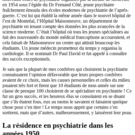
en 1954 sous l’égide du Dr Fernand Côté, jeune psychiatre
fraîchement émoulu des écoles modernes de psychiatrie de l’après-
guerre. C’est lui qui établit la même année dans le nouvel hôpital de
l’est de Montréal, l’Hôpital Maisonneuve, un département de
psychiatrie en tenant compte des données les plus avancées de la
science moderne. C’était l’hôpital où tous les jeunes spécialistes au
fait des nouveautés du monde médical francophone accourraient, et
cela faisait de Maisonneuve un centre qui attirait beaucoup les
étudiants. Un jeune médecin prometteur du temps y organisa la
cardiologie. Il se nommait Dr Paul David et fut appelé à connaître
des succès exceptionnels.
Je sais que la plupart de mes confrères qui choisirent la psychiatrie
connaissaient l’opinion défavorable que leurs propres confrères
avaient de ce choix, mais les causes personnelles et celles du milieu
jouaient très fort et firent que 10 étudiants de mon année sur une
classe de presque 100 choisirent de se spécialiser en psychiatrie ! Ce
fut un gros succès, et les heureux élus se consolaient en se disant
que s’ils étaient fous, eux au moins le savaient et faisaient quelque
chose pour s’en tirer ! Le temps nous apprit que certains s’en
sortirent, mais que d’autres, malheureusement, y laissèrent leur peau.
La résidence en psychiatrie dans les
années 1950