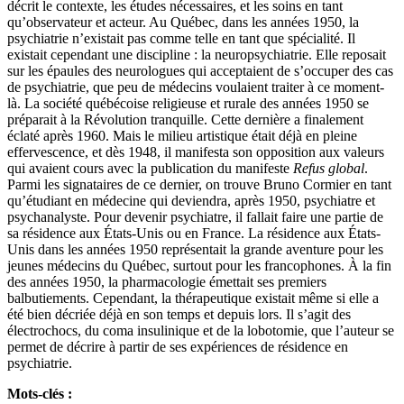
décrit le contexte, les études nécessaires, et les soins en tant
qu’observateur et acteur. Au Québec, dans les années 1950, la
psychiatrie n’existait pas comme telle en tant que spécialité. Il
existait cependant une discipline : la neuropsychiatrie. Elle reposait
sur les épaules des neurologues qui acceptaient de s’occuper des cas
de psychiatrie, que peu de médecins voulaient traiter à ce moment-
là. La société québécoise religieuse et rurale des années 1950 se
préparait à la Révolution tranquille. Cette dernière a finalement
éclaté après 1960. Mais le milieu artistique était déjà en pleine
effervescence, et dès 1948, il manifesta son opposition aux valeurs
qui avaient cours avec la publication du manifeste
Refus global
.
Parmi les signataires de ce dernier, on trouve Bruno Cormier en tant
qu’étudiant en médecine qui deviendra, après 1950, psychiatre et
psychanalyste. Pour devenir psychiatre, il fallait faire une partie de
sa résidence aux États-Unis ou en France. La résidence aux États-
Unis dans les années 1950 représentait la grande aventure pour les
jeunes médecins du Québec, surtout pour les francophones. À la fin
des années 1950, la pharmacologie émettait ses premiers
balbutiements. Cependant, la thérapeutique existait même si elle a
été bien décriée déjà en son temps et depuis lors. Il s’agit des
électrochocs, du coma insulinique et de la lobotomie, que l’auteur se
permet de décrire à partir de ses expériences de résidence en
psychiatrie.
Mots-clés :