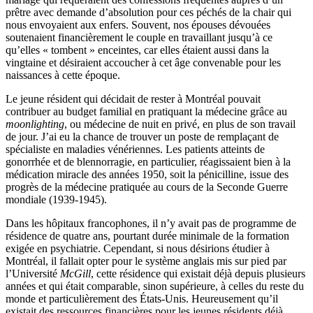
prêtre avec demande d’absolution pour ces péchés de la chair qui
nous envoyaient aux enfers. Souvent, nos épouses dévouées
soutenaient financièrement le couple en travaillant jusqu’à ce
qu’elles « tombent » enceintes, car elles étaient aussi dans la
vingtaine et désiraient accoucher à cet âge convenable pour les
naissances à cette époque.
Le jeune résident qui décidait de rester à Montréal pouvait
contribuer au budget familial en pratiquant la médecine grâce au
moonlighting
, ou médecine de nuit en privé, en plus de son travail
de jour. J’ai eu la chance de trouver un poste de remplaçant de
spécialiste en maladies vénériennes. Les patients atteints de
gonorrhée et de blennorragie, en particulier, réagissaient bien à la
médication miracle des années 1950, soit la pénicilline, issue des
progrès de la médecine pratiquée au cours de la Seconde Guerre
mondiale (1939-1945).
Dans les hôpitaux francophones, il n’y avait pas de programme de
résidence de quatre ans, pourtant durée minimale de la formation
exigée en psychiatrie. Cependant, si nous désirions étudier à
Montréal, il fallait opter pour le système anglais mis sur pied par
l’Université
McGill
, cette résidence qui existait déjà depuis plusieurs
années et qui était comparable, sinon supérieure, à celles du reste du
monde et particulièrement des États-Unis. Heureusement qu’il
existait des ressources financières pour les jeunes résidents déjà