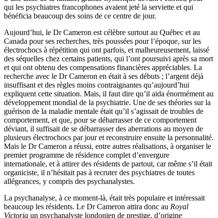
qui les psychiatres francophones avaient jeté la serviette et qui
bénéficia beaucoup des soins de ce centre de jour.
Aujourd’hui, le Dr Cameron est célèbre surtout au Québec et au
Canada pour ses recherches, très poussées pour l’époque, sur les
électrochocs à répétition qui ont parfois, et malheureusement, laissé
des séquelles chez certains patients, qui l’ont poursuivi après sa mort
et qui ont obtenu des compensations financières appréciables. La
recherche avec le Dr Cameron en était à ses débuts ; l’argent déjà
insuffisant et des règles moins contraignantes qu’aujourd’hui
expliquent cette situation. Mais, il faut dire qu’il aida énormément au
développement mondial de la psychiatrie. Une de ses théories sur la
guérison de la maladie mentale était qu’il s’agissait de troubles de
comportement, et que, pour se débarrasser de ce comportement
déviant, il suffisait de se débarrasser des aberrations au moyen de
plusieurs électrochocs par jour et reconstruire ensuite la personnalité.
Mais le Dr Cameron a réussi, entre autres réalisations, à organiser le
premier programme de résidence complet d’envergure
internationale, et à attirer des résidents de partout, car même s’il était
organiciste, il n’hésitait pas à recruter des psychiatres de toutes
allégeances, y compris des psychanalystes.
La psychanalyse, à ce moment-là, était très populaire et intéressait
beaucoup les résidents. Le Dr Cameron attira donc au
Royal
Victoria
un psychanalyste londonien de prestige, d’origine