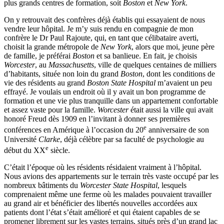
plus grands centres de formation, soit
Boston
et
New York
.
On y retrouvait des confrères déjà établis qui essayaient de nous
vendre leur hôpital. Je m’y suis rendu en compagnie de mon
confrère le Dr Paul Rajoute, qui, en tant que célibataire averti,
choisit la grande métropole de
New York
, alors que moi, jeune père
de famille, je préférai
Boston
et sa banlieue. En fait, je choisis
Worcester
, au
Massachusetts
, ville de quelques centaines de milliers
d’habitants, située non loin du grand
Boston
, dont les conditions de
vie des résidents au grand
Boston State Hospital
m’avaient un peu
effrayé. Je voulais un endroit où il y avait un bon programme de
formation et une vie plus tranquille dans un appartement confortable
et assez vaste pour la famille.
Worcester
était aussi la ville qui avait
honoré Freud dès 1909 en l’invitant à donner ses premières
e
conférences en Amérique à l’occasion du 20
anniversaire de son
Université
Clarke
, déjà célèbre par sa faculté de psychologie au
e
début du XX
siècle.
C’était l’époque où les résidents résidaient vraiment à l’hôpital.
Nous avions des appartements sur le terrain très vaste occupé par les
nombreux bâtiments du
Worcester State Hospital
, lesquels
comprenaient même une ferme où les malades pouvaient travailler
au grand air et bénéficier des libertés nouvelles accordées aux
patients dont l’état s’était amélioré et qui étaient capables de se
promener librement sur les vastes terrains, situés près d’un grand lac