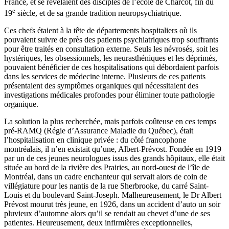
France, et se révélaient des disciples de l’école de Charcot, fin du
e
19
siècle, et de sa grande tradition neuropsychiatrique.
Ces chefs étaient à la tête de départements hospitaliers où ils
pouvaient suivre de près des patients psychiatriques trop souffrants
pour être traités en consultation externe. Seuls les névrosés, soit les
hystériques, les obsessionnels, les neurasthéniques et les déprimés,
pouvaient bénéficier de ces hospitalisations qui débordaient parfois
dans les services de médecine interne. Plusieurs de ces patients
présentaient des symptômes organiques qui nécessitaient des
investigations médicales profondes pour éliminer toute pathologie
organique.
La solution la plus recherchée, mais parfois coûteuse en ces temps
pré-RAMQ (Régie d’Assurance Maladie du Québec), était
l’hospitalisation en clinique privée : du côté francophone
montréalais, il n’en existait qu’une, Albert-Prévost. Fondée en 1919
par un de ces jeunes neurologues issus des grands hôpitaux, elle était
située au bord de la rivière des Prairies, au nord-ouest de l’île de
Montréal, dans un cadre enchanteur qui servait alors de coin de
villégiature pour les nantis de la rue Sherbrooke, du carré Saint-
Louis et du boulevard Saint-Joseph. Malheureusement, le Dr Albert
Prévost mourut très jeune, en 1926, dans un accident d’auto un soir
pluvieux d’automne alors qu’il se rendait au chevet d’une de ses
patientes. Heureusement, deux infirmières exceptionnelles,