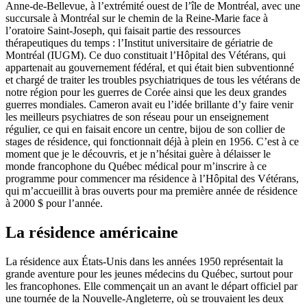
Anne-de-Bellevue, à l’extrémité ouest de l’île de Montréal, avec une
succursale à Montréal sur le chemin de la Reine-Marie face à
l’oratoire Saint-Joseph, qui faisait partie des ressources
thérapeutiques du temps : l’Institut universitaire de gériatrie de
Montréal (IUGM). Ce duo constituait l’Hôpital des Vétérans, qui
appartenait au gouvernement fédéral, et qui était bien subventionné
et chargé de traiter les troubles psychiatriques de tous les vétérans de
notre région pour les guerres de Corée ainsi que les deux grandes
guerres mondiales. Cameron avait eu l’idée brillante d’y faire venir
les meilleurs psychiatres de son réseau pour un enseignement
régulier, ce qui en faisait encore un centre, bijou de son collier de
stages de résidence, qui fonctionnait déjà à plein en 1956. C’est à ce
moment que je le découvris, et je n’hésitai guère à délaisser le
monde francophone du Québec médical pour m’inscrire à ce
programme pour commencer ma résidence à l’Hôpital des Vétérans,
qui m’accueillit à bras ouverts pour ma première année de résidence
à 2000 $ pour l’année.
La résidence américaine
La résidence aux États-Unis dans les années 1950 représentait la
grande aventure pour les jeunes médecins du Québec, surtout pour
les francophones. Elle commençait un an avant le départ officiel par
une tournée de la Nouvelle-Angleterre, où se trouvaient les deux