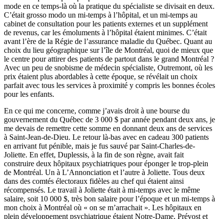
mode en ce temps-là où la pratique du spécialiste se divisait en deux.
C’était grosso modo un mi-temps à l’hôpital, et un mi-temps au
cabinet de consultation pour les patients externes et un supplément
de revenus, car les émoluments à l’hôpital étaient minimes. C’était
avant l’ère de la Régie de l’assurance maladie du Québec. Quant au
choix du lieu géographique sur l’île de Montréal, quoi de mieux que
le centre pour attirer des patients de partout dans le grand Montréal ?
Avec un peu de snobisme de médecin spécialiste, Outremont, où les
prix étaient plus abordables à cette époque, se révélait un choix
parfait avec tous les services à proximité y compris les bonnes écoles
pour les enfants.
En ce qui me concerne, comme j’avais droit à une bourse du
gouvernement du Québec de 3 000 $ par année pendant deux ans, je
me devais de remettre cette somme en donnant deux ans de services
à Saint-Jean-de-Dieu. Le retour là-bas avec en cadeau 300 patients
en arrivant fut pénible, mais je fus sauvé par Saint-Charles-de-
Joliette. En effet, Duplessis, à la fin de son règne, avait fait
construire deux hôpitaux psychiatriques pour éponger le trop-plein
de Montréal. Un à L’Annonciation et l’autre à Joliette. Tous deux
dans des comtés électoraux fidèles au chef qui étaient ainsi
récompensés. Le travail à Joliette était à mi-temps avec le même
salaire, soit 10 000 $, très bon salaire pour l’époque et un mi-temps à
mon choix à Montréal où « on se m’arrachait ». Les hôpitaux en
plein développement psychiatrique étaient Notre-Dame, Prévost et