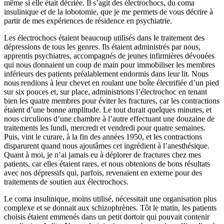
même si elle était décriée. Il s’agit des électrochocs, du coma
insulinique et de la lobotomie, que je me permets de vous décrire à
partir de mes expériences de résidence en psychiatrie.
Les électrochocs étaient beaucoup utilisés dans le traitement des
dépressions de tous les genres. Ils étaient administrés par nous,
apprentis psychiatres, accompagnés de jeunes infirmières dévouées
qui nous donnaient un coup de main pour immobiliser les membres
inférieurs des patients préalablement endormis dans leur lit. Nous
nous rendions à leur chevet en roulant une boîte électrifiée d’un pied
sur six pouces et, sur place, administrions l’électrochoc en tenant
bien les quatre membres pour éviter les fractures, car les contractions
étaient d’une bonne amplitude. Le tout durait quelques minutes, et
nous circulions d’une chambre à l’autre effectuant une douzaine de
traitements les lundi, mercredi et vendredi pour quatre semaines.
Puis, vint le curare, à la fin des années 1950, et les contractions
disparurent quand nous ajoutâmes cet ingrédient à l’anesthésique.
Quant à moi, je n’ai jamais eu à déplorer de fractures chez mes
patients, car elles étaient rares, et nous obtenions de bons résultats
avec nos dépressifs qui, parfois, revenaient en externe pour des
traitements de soutien aux électrochocs.
Le coma insulinique, moins utilisé, nécessitait une organisation plus
complexe et se donnait aux schizophrènes. Tôt le matin, les patients
choisis étaient emmenés dans un petit dortoir qui pouvait contenir