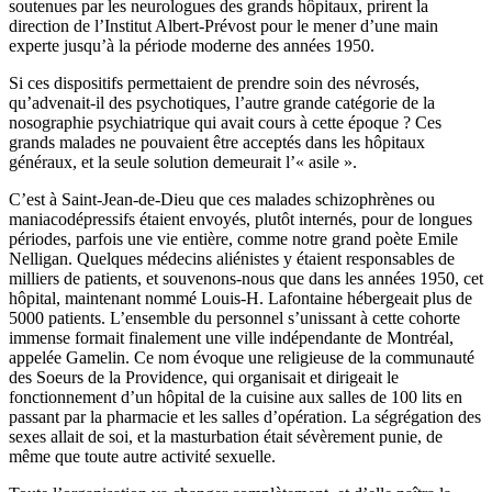
soutenues par les neurologues des grands hôpitaux, prirent la
direction de l’Institut Albert-Prévost pour le mener d’une main
experte jusqu’à la période moderne des années 1950.
Si ces dispositifs permettaient de prendre soin des névrosés,
qu’advenait-il des psychotiques, l’autre grande catégorie de la
nosographie psychiatrique qui avait cours à cette époque ? Ces
grands malades ne pouvaient être acceptés dans les hôpitaux
généraux, et la seule solution demeurait l’« asile ».
C’est à Saint-Jean-de-Dieu que ces malades schizophrènes ou
maniacodépressifs étaient envoyés, plutôt internés, pour de longues
périodes, parfois une vie entière, comme notre grand poète Emile
Nelligan. Quelques médecins aliénistes y étaient responsables de
milliers de patients, et souvenons-nous que dans les années 1950, cet
hôpital, maintenant nommé Louis-H. Lafontaine hébergeait plus de
5000 patients. L’ensemble du personnel s’unissant à cette cohorte
immense formait finalement une ville indépendante de Montréal,
appelée Gamelin. Ce nom évoque une religieuse de la communauté
des Soeurs de la Providence, qui organisait et dirigeait le
fonctionnement d’un hôpital de la cuisine aux salles de 100 lits en
passant par la pharmacie et les salles d’opération. La ségrégation des
sexes allait de soi, et la masturbation était sévèrement punie, de
même que toute autre activité sexuelle.