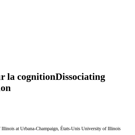
ur la cognition
Dissociating
ion
Illinois at Urbana-Champaign, États-Unis
University of Illinois