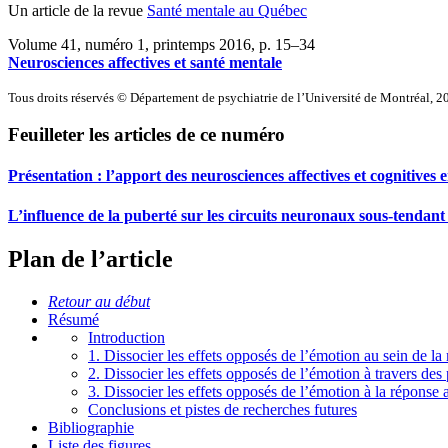
Un article de la revue
Santé mentale au Québec
Volume 41, numéro 1, printemps 2016
, p. 15–34
Neurosciences affectives et santé mentale
Tous droits réservés © Département de psychiatrie de l’Université de Montréal, 2
Feuilleter les articles de ce numéro
Présentation : l’apport des neurosciences affectives et cognitives 
L’influence de la puberté sur les circuits neuronaux sous-tendant 
Plan de l’article
Retour au début
Résumé
Introduction
1. Dissocier les effets opposés de l’émotion au sein de l
2. Dissocier les effets opposés de l’émotion à travers des 
3. Dissocier les effets opposés de l’émotion à la réponse a
Conclusions et pistes de recherches futures
Bibliographie
Liste des figures