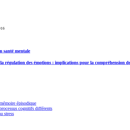
016
en santé mentale
la régulation des émotions : implications pour la compréhension des
a mémoire épisodique
processus cognitifs différents
u stress