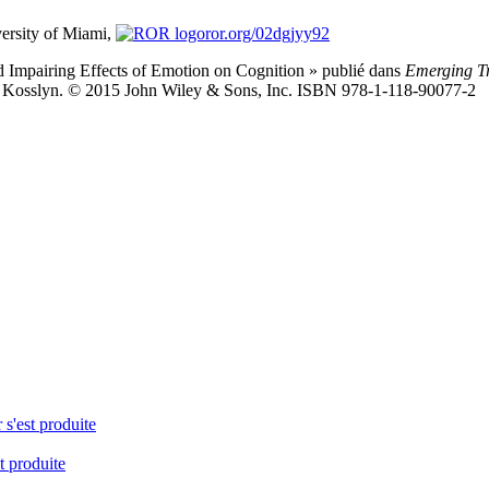
ersity of Miami,
ror.org/02dgjyy92
and Impairing Effects of Emotion on Cognition » publié dans
Emerging Tre
hen Kosslyn. © 2015 John Wiley & Sons, Inc. ISBN 978-1-118-90077-2
 s'est produite
t produite