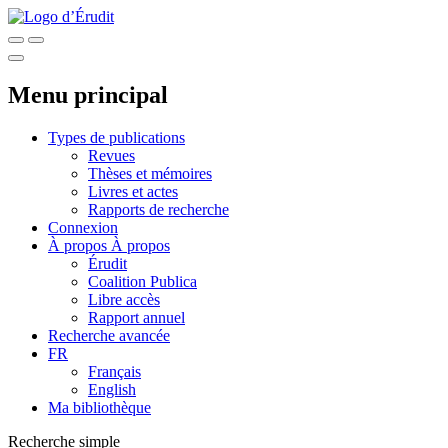
Menu principal
Types de publications
Revues
Thèses et mémoires
Livres et actes
Rapports de recherche
Connexion
À propos
À propos
Érudit
Coalition Publica
Libre accès
Rapport annuel
Recherche avancée
FR
Français
English
Ma bibliothèque
Recherche simple