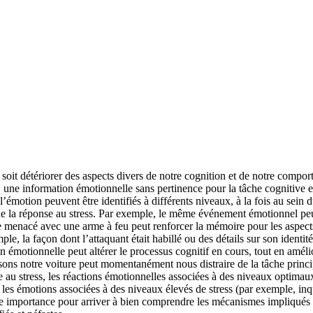
, soit détériorer des aspects divers de notre cognition et de notre com
e, une information émotionnelle sans pertinence pour la tâche cognitive 
l’émotion peuvent être identifiés à différents niveaux, à la fois au sein
de la réponse au stress. Par exemple, le même événement émotionnel peut
 menacé avec une arme à feu peut renforcer la mémoire pour les aspects
ple, la façon dont l’attaquant était habillé ou des détails sur son ident
n émotionnelle peut altérer le processus cognitif en cours, tout en amél
s notre voiture peut momentanément nous distraire de la tâche principal
se au stress, les réactions émotionnelles associées à des niveaux optima
e les émotions associées à des niveaux élevés de stress (par exemple, i
e importance pour arriver à bien comprendre les mécanismes impliqués d