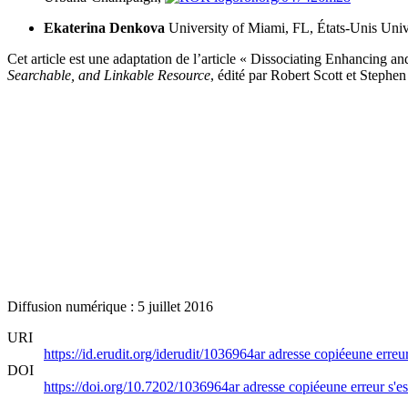
Ekaterina Denkova
University of Miami, FL, États-Unis
Univ
Cet article est une adaptation de l’article « Dissociating Enhancing 
Searchable, and Linkable Resource
, édité par Robert Scott et Step
Diffusion numérique : 5 juillet 2016
URI
https://id.erudit.org/iderudit/1036964ar
adresse copiée
une erreur
DOI
https://doi.org/10.7202/1036964ar
adresse copiée
une erreur s'es