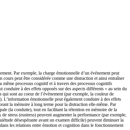
portement. Par exemple, la charge émotionnelle d’un événement peut
en cours peut être considérée comme une distraction et ainsi entraîner
 du même processus cognitif et à travers des processus cognitifs
 conduire à des effets opposés sur des aspects différents « au sein du
 qui sont au coeur de l’événement (par exemple, la couleur de
ité). L’information émotionnelle peut également conduire à des effets
iorant la mémoire à long terme pour la distraction elle-même. Par
e (la conduite), tout en facilitant la rétention en mémoire de la
ux de stress (eustress) peuvent augmenter la performance (par exemple,
nquiétude désespérante avant un examen difficile) peuvent diminuer la
ans les relations entre émotion et cognition dans le fonctionnement