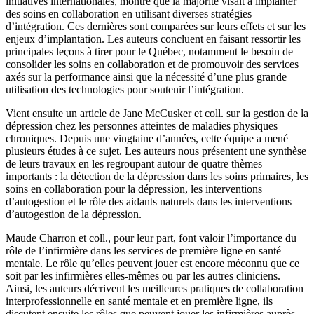
initiatives internationales, montre que la majorité visait à implanter
des soins en collaboration en utilisant diverses stratégies
d’intégration. Ces dernières sont comparées sur leurs effets et sur les
enjeux d’implantation. Les auteurs concluent en faisant ressortir les
principales leçons à tirer pour le Québec, notamment le besoin de
consolider les soins en collaboration et de promouvoir des services
axés sur la performance ainsi que la nécessité d’une plus grande
utilisation des technologies pour soutenir l’intégration.
Vient ensuite un article de Jane McCusker et coll. sur la gestion de la
dépression chez les personnes atteintes de maladies physiques
chroniques. Depuis une vingtaine d’années, cette équipe a mené
plusieurs études à ce sujet. Les auteurs nous présentent une synthèse
de leurs travaux en les regroupant autour de quatre thèmes
importants : la détection de la dépression dans les soins primaires, les
soins en collaboration pour la dépression, les interventions
d’autogestion et le rôle des aidants naturels dans les interventions
d’autogestion de la dépression.
Maude Charron et coll., pour leur part, font valoir l’importance du
rôle de l’infirmière dans les services de première ligne en santé
mentale. Le rôle qu’elles peuvent jouer est encore méconnu que ce
soit par les infirmières elles-mêmes ou par les autres cliniciens.
Ainsi, les auteurs décrivent les meilleures pratiques de collaboration
interprofessionnelle en santé mentale et en première ligne, ils
discutent ensuite les rôles que peuvent jouer les infirmières auprès