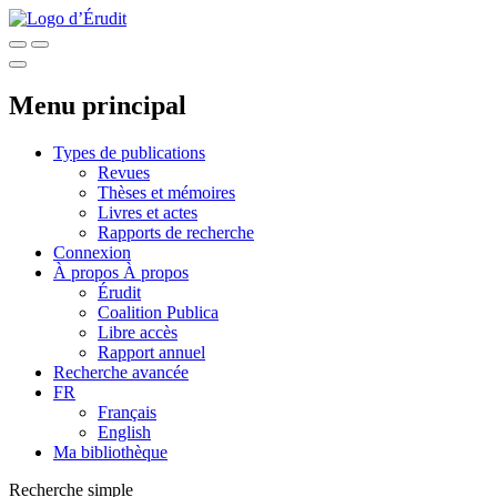
Menu principal
Types de publications
Revues
Thèses et mémoires
Livres et actes
Rapports de recherche
Connexion
À propos
À propos
Érudit
Coalition Publica
Libre accès
Rapport annuel
Recherche avancée
FR
Français
English
Ma bibliothèque
Recherche simple