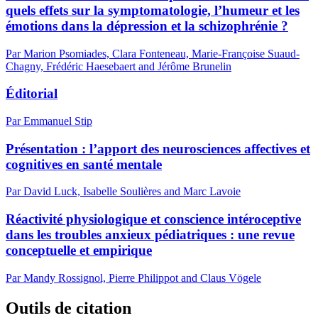
quels effets sur la symptomatologie, l’humeur et les
émotions dans la dépression et la schizophrénie ?
Par Marion Psomiades, Clara Fonteneau, Marie-Françoise Suaud-
Chagny, Frédéric Haesebaert and Jérôme Brunelin
Éditorial
Par Emmanuel Stip
Présentation : l’apport des neurosciences affectives et
cognitives en santé mentale
Par David Luck, Isabelle Soulières and Marc Lavoie
Réactivité physiologique et conscience intéroceptive
dans les troubles anxieux pédiatriques : une revue
conceptuelle et empirique
Par Mandy Rossignol, Pierre Philippot and Claus Vögele
Outils de citation