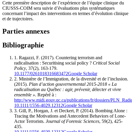
Cette première description de l’expérience de l’équipe clinique du
CIUSSS-COIM sera suivie d’évaluations plus systématiques
concernant l’impact des interventions en termes d’évolution clinique
et de trajectoires.
Parties annexes
Bibliographie
1.
Ragazzi, F. (2017). Countering terrorism and
radicalisation : Securitising social policy ?
Critical Social
Policy
, 37(2), 163-179.
10.1177/0261018316683472
Google Scholar
2.
Ministère de l’Immigration, de la diversité et de l’inclusion.
(2015).
Plan d’action gouvernemental 2015-2018 « La
radicalisation au Québec : agir, prévenir, détecter et vivre
ensemble »
. Repéré à :
http://www.midi.gouv.qc.ca/publications/fr/dossiers/PLN_Radic
10.1111/1556-4029.12312
Google Scholar
3.
Gill, P., Horgan, J. et Deckert, P. (2014). Bombing Alone :
Tracing the Motivations and Antecedent Behaviors of Lone-
Actor Terrorists.
Journal of Forensic Sciences
, 59(2), 425-
435.
10.1111/1556-4029.12312
Google Scholar