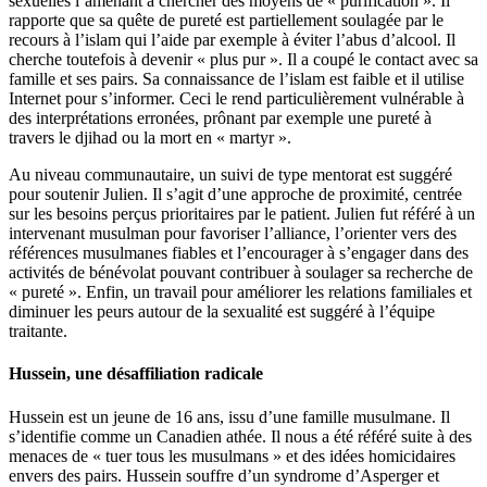
sexuelles l’amenant à chercher des moyens de « purification ». Il
rapporte que sa quête de pureté est partiellement soulagée par le
recours à l’islam qui l’aide par exemple à éviter l’abus d’alcool. Il
cherche toutefois à devenir « plus pur ». Il a coupé le contact avec sa
famille et ses pairs. Sa connaissance de l’islam est faible et il utilise
Internet pour s’informer. Ceci le rend particulièrement vulnérable à
des interprétations erronées, prônant par exemple une pureté à
travers le djihad ou la mort en « martyr ».
Au niveau communautaire, un suivi de type mentorat est suggéré
pour soutenir Julien. Il s’agit d’une approche de proximité, centrée
sur les besoins perçus prioritaires par le patient. Julien fut référé à un
intervenant musulman pour favoriser l’alliance, l’orienter vers des
références musulmanes fiables et l’encourager à s’engager dans des
activités de bénévolat pouvant contribuer à soulager sa recherche de
« pureté ». Enfin, un travail pour améliorer les relations familiales et
diminuer les peurs autour de la sexualité est suggéré à l’équipe
traitante.
Hussein, une désaffiliation radicale
Hussein est un jeune de 16 ans, issu d’une famille musulmane. Il
s’identifie comme un Canadien athée. Il nous a été référé suite à des
menaces de « tuer tous les musulmans » et des idées homicidaires
envers des pairs. Hussein souffre d’un syndrome d’Asperger et