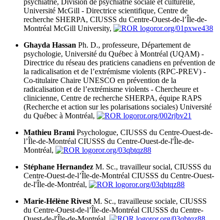
psychiatrie, Division de psychiatrie sociale et culturelle,
Université McGill - Directrice scientifique, Centre de
recherche SHERPA, CIUSSS du Centre-Ouest-de-l’Île-de-
Montréal
McGill University,
ror.org/01pxwe438
Ghayda Hassan
Ph. D., professeure, Département de
psychologie, Université du Québec à Montréal (UQAM) -
Directrice du réseau des praticiens canadiens en prévention de
la radicalisation et de l’extrémisme violents (RPC-PREV) -
Co-titulaire Chaire UNESCO en prévention de la
radicalisation et de l’extrémisme violents - Chercheure et
clinicienne, Centre de recherche SHERPA, équipe RAPS
(Recherche et action sur les polarisations sociales)
Université
du Québec à Montréal,
ror.org/002rjbv21
Mathieu Brami
Psychologue, CIUSSS du Centre-Ouest-de-
l’Île-de-Montréal
CIUSSS du Centre-Ouest-de-l'Île-de-
Montréal,
ror.org/03qbtqz88
Stéphane Hernandez
M. Sc., travailleur social, CIUSSS du
Centre-Ouest-de-l’Île-de-Montréal
CIUSSS du Centre-Ouest-
de-l'Île-de-Montréal,
ror.org/03qbtqz88
Marie-Hélène Rivest
M. Sc., travailleuse sociale, CIUSSS
du Centre-Ouest-de-l’Île-de-Montréal
CIUSSS du Centre-
Ouest-de-l'Île-de-Montréal,
ror.org/03qbtqz88