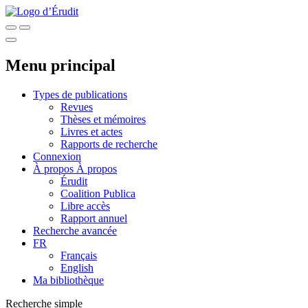
Menu principal
Types de publications
Revues
Thèses et mémoires
Livres et actes
Rapports de recherche
Connexion
À propos
À propos
Érudit
Coalition Publica
Libre accès
Rapport annuel
Recherche avancée
FR
Français
English
Ma bibliothèque
Recherche simple