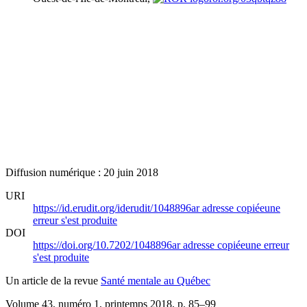
Diffusion numérique : 20 juin 2018
URI
https://id.erudit.org/iderudit/1048896ar
adresse copiée
une
erreur s'est produite
DOI
https://doi.org/10.7202/1048896ar
adresse copiée
une erreur
s'est produite
Un article de la revue
Santé mentale au Québec
Volume 43, numéro 1, printemps 2018
, p. 85–99