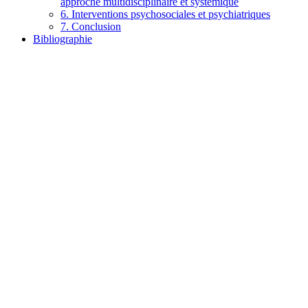
approche multidisciplinaire et systémique
6. Interventions psychosociales et psychiatriques
7. Conclusion
Bibliographie