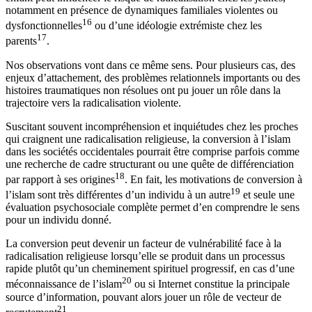
notamment en présence de dynamiques familiales violentes ou
16
dysfonctionnelles
ou d’une idéologie extrémiste chez les
17
parents
.
Nos observations vont dans ce même sens. Pour plusieurs cas, des
enjeux d’attachement, des problèmes relationnels importants ou des
histoires traumatiques non résolues ont pu jouer un rôle dans la
trajectoire vers la radicalisation violente.
Suscitant souvent incompréhension et inquiétudes chez les proches
qui craignent une radicalisation religieuse, la conversion à l’islam
dans les sociétés occidentales pourrait être comprise parfois comme
une recherche de cadre structurant ou une quête de différenciation
18
par rapport à ses origines
. En fait, les motivations de conversion à
19
l’islam sont très différentes d’un individu à un autre
et seule une
évaluation psychosociale complète permet d’en comprendre le sens
pour un individu donné.
La conversion peut devenir un facteur de vulnérabilité face à la
radicalisation religieuse lorsqu’elle se produit dans un processus
rapide plutôt qu’un cheminement spirituel progressif, en cas d’une
20
méconnaissance de l’islam
ou si Internet constitue la principale
source d’information, pouvant alors jouer un rôle de vecteur de
21