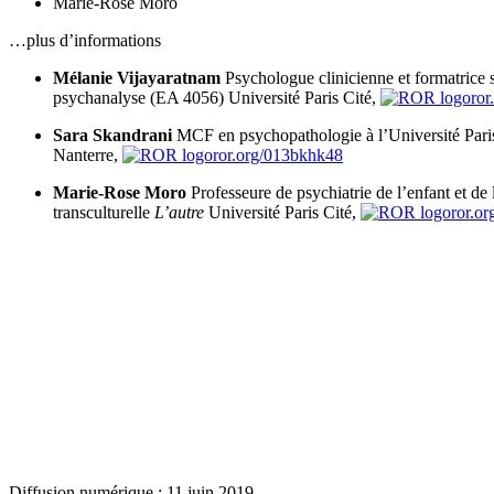
Marie-Rose Moro
…plus d’informations
Mélanie Vijayaratnam
Psychologue clinicienne et formatrice s
psychanalyse (EA 4056)
Université Paris Cité,
ror
Sara Skandrani
MCF en psychopathologie à l’Université Pari
Nanterre,
ror.org/013bkhk48
Marie-Rose Moro
Professeure de psychiatrie de l’enfant et de
transculturelle
L’autre
Université Paris Cité,
ror.o
Diffusion numérique : 11 juin 2019