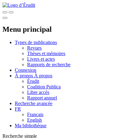
Menu principal
Types de publications
Revues
Thèses et mémoires
Livres et actes
Rapports de recherche
Connexion
À propos
À propos
Érudit
Coalition Publica
Libre accès
Rapport annuel
Recherche avancée
FR
Français
English
Ma bibliothèque
Recherche simple