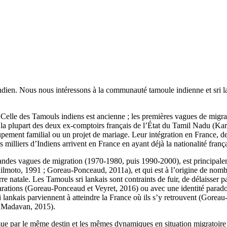
indien. Nous nous intéressons à la communauté tamoule indienne et sri l
 Celle des Tamouls indiens est ancienne ; les premières vagues de migra
 la plupart des deux ex-comptoirs français de l’État du Tamil Nadu (Kari
ement familial ou un projet de mariage. Leur intégration en France, de pa
s milliers d’Indiens arrivent en France en ayant déjà la nationalité frança
ndes vagues de migration (1970-1980, puis 1990-2000), est principalem
lmoto, 1991 ; Goreau-Ponceaud, 2011a), et qui est à l’origine de nombr
rre natale. Les Tamouls sri lankais sont contraints de fuir, de délaisser p
parations (Goreau-Ponceaud et Veyret, 2016) ou avec une identité parad
ankais parviennent à atteindre la France où ils s’y retrouvent (Goreau-
9, Madavan, 2015).
 par le même destin et les mêmes dynamiques en situation migratoire et