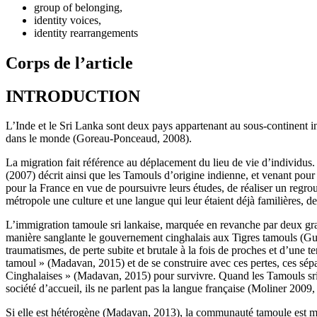
group of belonging,
identity voices,
identity rearrangements
Corps de l’article
INTRODUCTION
L’Inde et le Sri Lanka sont deux pays appartenant au sous-continent 
dans le monde (Goreau-Ponceaud, 2008).
La migration fait référence au déplacement du lieu de vie d’individus.
(2007) décrit ainsi que les Tamouls d’origine indienne, et venant pour
pour la France en vue de poursuivre leurs études, de réaliser un regroup
métropole une culture et une langue qui leur étaient déjà familières, de
L’immigration tamoule sri lankaise, marquée en revanche par deux gra
manière sanglante le gouvernement cinghalais aux Tigres tamouls (Gui
traumatismes, de perte subite et brutale à la fois de proches et d’une te
tamoul » (Madavan, 2015) et de se construire avec ces pertes, ces sé
Cinghalaises » (Madavan, 2015) pour survivre. Quand les Tamouls sri l
société d’accueil, ils ne parlent pas la langue française (Moliner 200
Si elle est hétérogène (Madavan, 2013), la communauté tamoule est mue