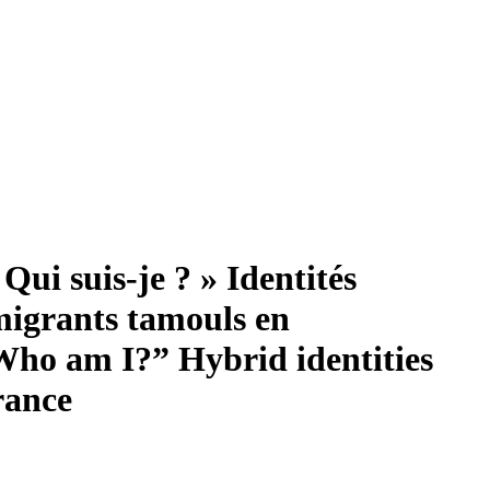
Qui suis-je ? » Identités
migrants tamouls en
 Who am I?” Hybrid identities
rance