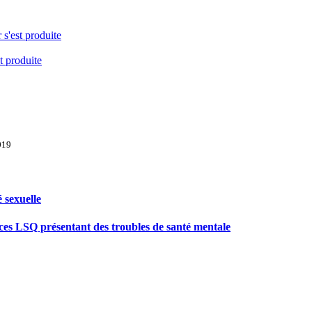
 s'est produite
t produite
019
 sexuelle
ices LSQ présentant des troubles de santé mentale