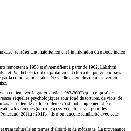
ankaise, représentant majoritairement l’immigration du monde indien
nts remontent à 1956 et s’intensifient à partir de 1962. Lakshmi
kal et Pondichéry), ont majoritairement choisi de quitter leur pays
r la colonisation, a ainsi été facilitée : en plus de retrouver en
ise.
ent en lien avec la guerre civile (1983-2009) qui a opposé de
euses séquelles psychologiques sous fond de tortures, de viols, de
arfois leur identité : « le problème c’est tout simplement d’être
oxale, « les femmes (tamoules) essayent de passer pour des
Ponceaud, 2011a ; 2011b), ils n’ont aucune familiarité avec cette
 transculturelle en termes d’altérité et de métissage. La provenance