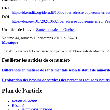
URI
https://id.erudit.org/iderudit/1060276ar
adresse copiée
une erreur
DOI
https://doi.org/10.7202/1060276ar
adresse copiée
une erreur s'es
Un article de la revue
Santé mentale au Québec
Volume 44, numéro 1, printemps 2019
, p. 67–81
Mosaïque
Tous droits réservés © Département de psychiatrie de l’Université de Montréal, 2
Feuilleter les articles de ce numéro
Différences en matière de santé mentale selon le statut de minorité
Exploration des besoins de services des personnes sourdes locutr
Plan de l’article
Retour au début
Résumé
INTRODUCTION