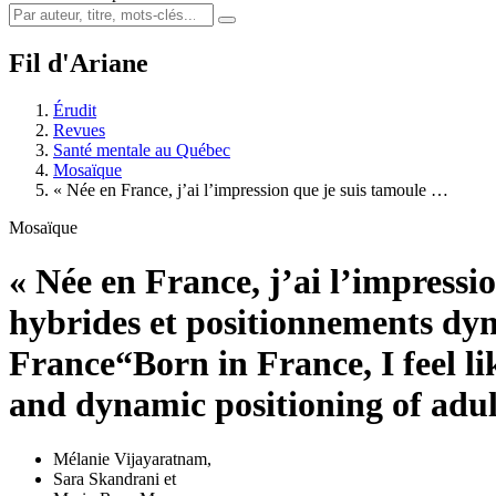
Fil d'Ariane
Érudit
Revues
Santé mentale au Québec
Mosaïque
« Née en France, j’ai l’impression que je suis tamoule …
Mosaïque
« Née en France, j’ai l’impressio
hybrides et positionnements dy
France
“Born in France, I feel l
and dynamic positioning of adul
Mélanie Vijayaratnam
,
Sara Skandrani
et