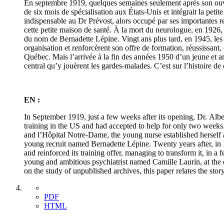
En septembre 1919, quelques semaines seulement après son ouvert
de six mois de spécialisation aux États-Unis et intégrait la pe
indispensable au Dr Prévost, alors occupé par ses importantes 
cette petite maison de santé. À la mort du neurologue, en 1926, 
du nom de Bernadette Lépine. Vingt ans plus tard, en 1945, les 
organisation et renforcèrent son offre de formation, réussissant
Québec. Mais l’arrivée à la fin des années 1950 d’un jeune et amb
central qu’y jouèrent les gardes-malades. C’est sur l’histoire de 
EN :
In September 1919, just a few weeks after its opening, Dr. Alb
training in the US and had accepted to help for only two weeks.
and l’Hôpital Notre-Dame, the young nurse established herself as
young recruit named Bernadette Lépine. Twenty years after, in 1
and reinforced its training offer, managing to transform it, in 
young and ambitious psychiatrist named Camille Laurin, at the e
on the study of unpublished archives, this paper relates the stor
PDF
HTML