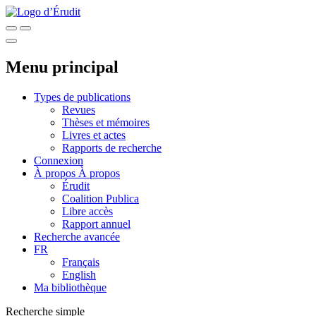
Menu principal
Types de publications
Revues
Thèses et mémoires
Livres et actes
Rapports de recherche
Connexion
À propos
À propos
Érudit
Coalition Publica
Libre accès
Rapport annuel
Recherche avancée
FR
Français
English
Ma bibliothèque
Recherche simple