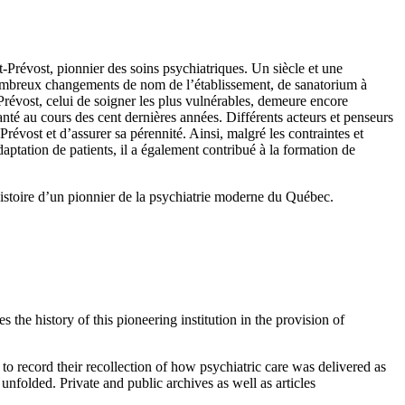
-Prévost, pionnier des soins psychiatriques. Un siècle et une
s nombreux changements de nom de l’établissement, de sanatorium à
t-Prévost, celui de soigner les plus vulnérables, demeure encore
santé au cours des cent dernières années. Différents acteurs et penseurs
-Prévost et d’assurer sa pérennité. Ainsi, malgré les contraintes et
adaptation de patients, il a également contribué à la formation de
l’histoire d’un pionnier de la psychiatrie moderne du Québec.
s the history of this pioneering institution in the provision of
to record their recollection of how psychiatric care was delivered as
unfolded. Private and public archives as well as articles