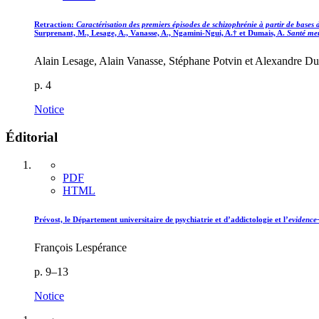
Retraction:
Caractérisation des premiers épisodes de schizophrénie à partir de bases
Surprenant, M., Lesage, A., Vanasse, A., Ngamini-Ngui, A.† et Dumais, A.
Santé me
Alain Lesage, Alain Vanasse, Stéphane Potvin et Alexandre D
p. 4
Notice
Éditorial
PDF
HTML
Prévost, le Département universitaire de psychiatrie et d’addictologie et l’
evidence
François Lespérance
p. 9–13
Notice