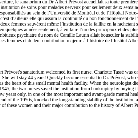
ure, le sanatorium du Dr Albert Prévost accueillait sa toute première 
tite institution de soins pour malades nerveux pour seulement deux semai
responsabilités au sein de l’Université de Montréal et de l’Hôpital No
c’est d’ailleurs elle qui assura la continuité du bon fonctionnement de l
deux femmes sauvèrent même l’institution de la faillite en la rachetant 
, en quelques années seulement, à en faire l’un des principaux et des plu
itieux psychiatre du nom de Camille Laurin allait bousculer la stabilité 
ces femmes et de leur contribution majeure à l’histoire de l’Institut Albe
ert Prévost’s sanatorium welcomed its first nurse. Charlotte Tassé was 
 She will stay 44 years! Quickly become essential to Dr. Prévost, who w
 the heart of this small mental health facility. When the neurologist d
945, the two nurses saved the institution from bankruptcy by buying it
a few years only, in one of the most important and avant-garde mental hea
nd of the 1950s, knocked the long-standing stability of the institution 
y of these women and their major contribution to the history of Albert-Pr