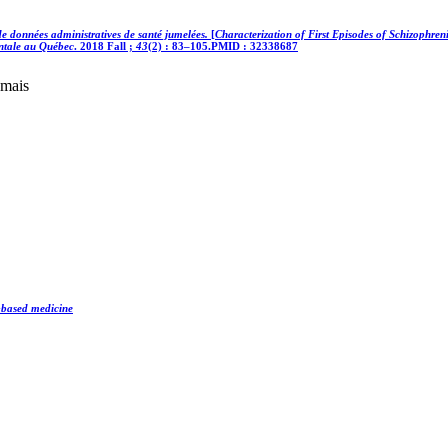
 de données administratives de santé jumelées.
[
Characterization of First Episodes of Schizophr
ntale au Québec
. 2018 Fall ;
43
(2) : 83–105.PMID : 32338687
umais
-based medicine