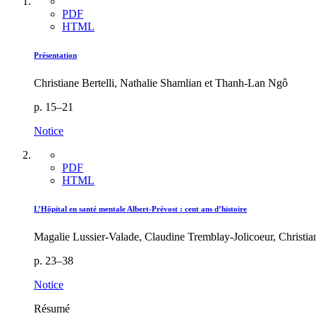
PDF
HTML
Présentation
Christiane Bertelli, Nathalie Shamlian et Thanh-Lan Ngô
p. 15–21
Notice
PDF
HTML
L’Hôpital en santé mentale Albert-Prévost : cent ans d’histoire
Magalie Lussier-Valade, Claudine Tremblay-Jolicoeur, Christian
p. 23–38
Notice
Résumé