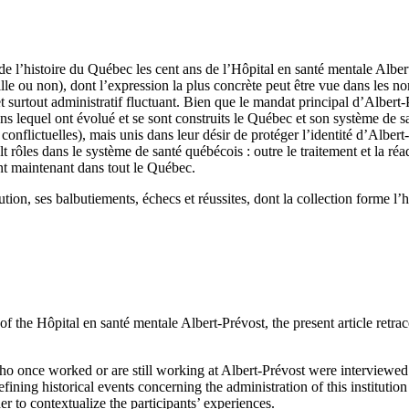
e l’histoire du Québec les cent ans de l’Hôpital en santé mentale Albert
uille ou non), dont l’expression la plus concrète peut être vue dans le
 et surtout administratif fluctuant. Bien que le mandat principal d’Alber
dans lequel ont évolué et se sont construits le Québec et son système de 
 conflictuelles), mais unis dans leur désir de protéger l’identité d’Albert
ult rôles dans le système de santé québécois : outre le traitement et la ré
nt maintenant dans tout le Québec.
tution, ses balbutiements, échecs et réussites, dont la collection forme 
f the Hôpital en santé mentale Albert-Prévost, the present article retrace
ho once worked or are still working at Albert-Prévost were interviewed 
ning historical events concerning the administration of this institution 
er to contextualize the participants’ experiences.