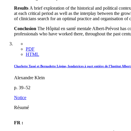
Results
A brief exploration of the historical and political conte
at each critical period as well as the interplay between the gro
of clinicians search for an optimal practice and organisation of c
Conclusion
The Hôpital en santé mentale Albert-Prévost has con
professionals who have worked there, throughout the past century
PDF
HTML
Charlotte Tassé et Bernadette Lépine, fondatrices à part entière de l’Institut Alber
Alexandre Klein
p. 39–52
Notice
Résumé
FR :