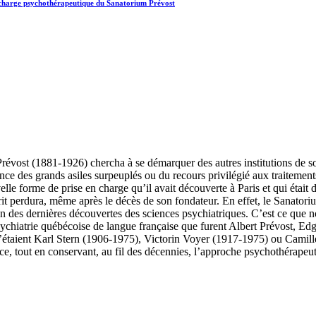
en charge psychothérapeutique du Sanatorium Prévost
Prévost (1881-1926) chercha à se démarquer des autres institutions de s
nce des grands asiles surpeuplés ou du recours privilégié aux traitement
uvelle forme de prise en charge qu’il avait découverte à Paris et qui étai
rit perdura, même après le décès de son fondateur. En effet, le Sanatori
n des dernières découvertes des sciences psychiatriques. C’est ce que no
psychiatrie québécoise de langue française que furent Albert Prévost,
étaient Karl Stern (1906-1975), Victorin Voyer (1917-1975) ou Camille
et ce, tout en conservant, au fil des décennies, l’approche psychothérape