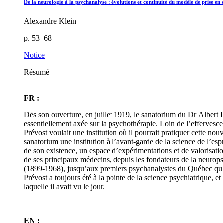
De la neurologie à la psychanalyse : évolutions et continuité du modèle de prise 
Alexandre Klein
p. 53–68
Notice
Résumé
FR :
Dès son ouverture, en juillet 1919, le sanatorium du Dr Albert 
essentiellement axée sur la psychothérapie. Loin de l’effervesce
Prévost voulait une institution où il pourrait pratiquer cette no
sanatorium une institution à l’avant-garde de la science de l’esp
de son existence, un espace d’expérimentations et de valorisatio
de ses principaux médecins, depuis les fondateurs de la neuro
(1899-1968), jusqu’aux premiers psychanalystes du Québec qu’
Prévost a toujours été à la pointe de la science psychiatrique, 
laquelle il avait vu le jour.
EN :