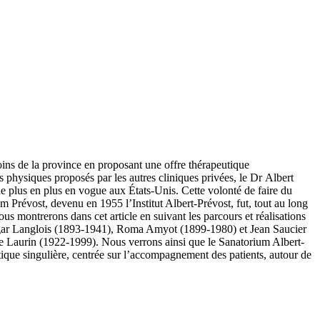
oins de la province en proposant une offre thérapeutique
s physiques proposés par les autres cliniques privées, le Dr Albert
t de plus en plus en vogue aux États-Unis. Cette volonté de faire du
um Prévost, devenu en 1955 l’Institut Albert-Prévost, fut, tout au long
us montrerons dans cet article en suivant les parcours et réalisations
 Edgar Langlois (1893-1941), Roma Amyot (1899-1980) et Jean Saucier
 Laurin (1922-1999). Nous verrons ainsi que le Sanatorium Albert-
utique singulière, centrée sur l’accompagnement des patients, autour de