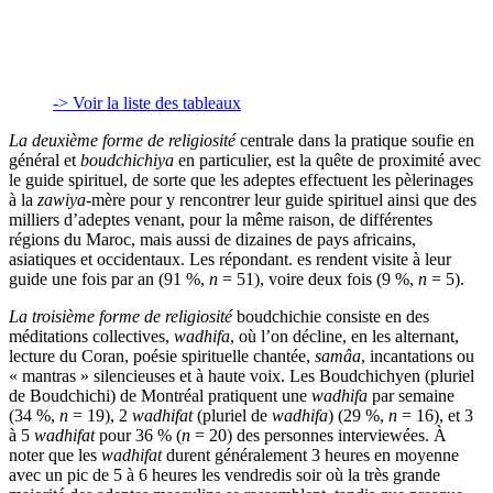
-> Voir la liste des tableaux
La deuxième forme de religiosité
centrale dans la pratique soufie en
général et
boudchichiya
en particulier, est la quête de proximité avec
le guide spirituel, de sorte que les adeptes effectuent les pèlerinages
à la
zawiya
-mère pour y rencontrer leur guide spirituel ainsi que des
milliers d’adeptes venant, pour la même raison, de différentes
régions du Maroc, mais aussi de dizaines de pays africains,
asiatiques et occidentaux. Les répondant. es rendent visite à leur
guide une fois par an (91 %,
n
= 51), voire deux fois (9 %,
n
= 5).
La troisième forme de religiosité
boudchichie consiste en des
méditations collectives,
wadhifa
, où l’on décline, en les alternant,
lecture du Coran, poésie spirituelle chantée,
samâa
, incantations ou
« mantras » silencieuses et à haute voix. Les Boudchichyen (pluriel
de Boudchichi) de Montréal pratiquent une
wadhifa
par semaine
(34 %,
n
= 19), 2
wadhifat
(pluriel de
wadhifa
) (29 %,
n
= 16), et 3
à 5
wadhifat
pour 36 % (
n
= 20) des personnes interviewées. À
noter que les
wadhifat
durent généralement 3 heures en moyenne
avec un pic de 5 à 6 heures les vendredis soir où la très grande