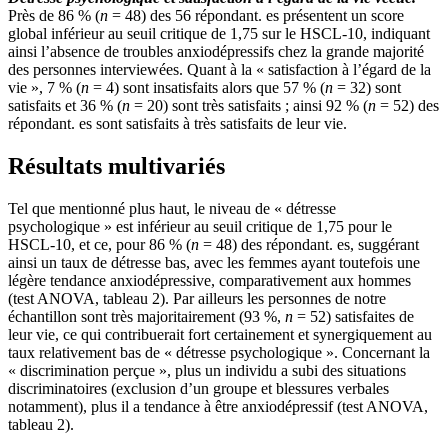
Près de 86 % (
n
= 48) des 56 répondant. es présentent un score
global inférieur au seuil critique de 1,75 sur le HSCL-10, indiquant
ainsi l’absence de troubles anxiodépressifs chez la grande majorité
des personnes interviewées. Quant à la « satisfaction à l’égard de la
vie », 7 % (
n
= 4) sont insatisfaits alors que 57 % (
n
= 32) sont
satisfaits et 36 % (
n
= 20) sont très satisfaits ; ainsi 92 % (
n
= 52) des
répondant. es sont satisfaits à très satisfaits de leur vie.
Résultats multivariés
Tel que mentionné plus haut, le niveau de « détresse
psychologique » est inférieur au seuil critique de 1,75 pour le
HSCL-10, et ce, pour 86 % (
n
= 48) des répondant. es, suggérant
ainsi un taux de détresse bas, avec les femmes ayant toutefois une
légère tendance anxiodépressive, comparativement aux hommes
(test ANOVA, tableau 2). Par ailleurs les personnes de notre
échantillon sont très majoritairement (93 %,
n
= 52) satisfaites de
leur vie, ce qui contribuerait fort certainement et synergiquement au
taux relativement bas de « détresse psychologique ». Concernant la
« discrimination perçue », plus un individu a subi des situations
discriminatoires (exclusion d’un groupe et blessures verbales
notamment), plus il a tendance à être anxiodépressif (test ANOVA,
tableau 2).