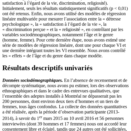
satisfaction à l’égard de la vie, discrimination, religiosité).
Initialement, seuls les résultats statistiquement significatifs (p < 0,01)
ont été retenus. Enfin, nous avons utilisé des modèles de régression
linéaire multivariée pour mesurer l’association entre la « détresse
psychologique », la « satisfaction à l’égard de la vie », la
« discrimination perçue » et la « religiosité », en contrôlant par les
variables sociodémographiques, notamment l’âge et le genre
(homme, femme). Pour cette dernière étape, nous avons estimé une
série de modèles de régression linéaire, dont une pour chaque VI et
une dernière intégrant toutes les VI ensemble. Nous avons contrôlé
les « effets » de l’âge et du genre dans chaque modèle.
Résultats descriptifs univariés
Données sociodémographiques.
En l’absence de recensement et de
décompte systématique, nous avons pu estimer, lors des observations
ethnographiques et dans le cadre des entrevues qualitatives, que
l’ensemble des adeptes installés à Montréal ne dépasserait pas les
200 personnes, dont environ deux tiers d’hommes et un tiers de
femmes, tous âges confondus
.
La collecte des données quantitatives
a été réalisée, après la période d’observation participante (2013-
er
2014), à savoir du 1
mars 2015 au 10 avril 2016 et 56 personnes
interviewées (dont 39 hommes et 17 femmes) nous ont accordé leur
consentement libre et éclairé, tandis que 24 autres ont été sollicitées,