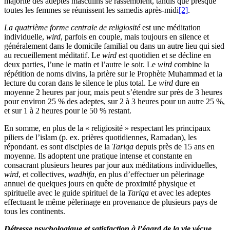
majorité des adeptes masculins se rassemblent, tandis que presque
toutes les femmes se réunissent les samedis après-midi
[2]
.
La quatrième forme centrale de religiosité
est une méditation
individuelle,
wird
, parfois en couple, mais toujours en silence et
généralement dans le domicile familial ou dans un autre lieu qui sied
au recueillement méditatif. Le
wird
est quotidien et se décline en
deux parties, l’une le matin et l’autre le soir. Le
wird
combine la
répétition de noms divins, la prière sur le Prophète Muhammad et la
lecture du coran dans le silence le plus total. Le
wird
dure en
moyenne 2 heures par jour, mais peut s’étendre sur près de 3 heures
pour environ 25 % des adeptes, sur 2 à 3 heures pour un autre 25 %,
et sur 1 à 2 heures pour le 50 % restant.
En somme, en plus de la « religiosité » respectant les principaux
piliers de l’islam (p. ex. prières quotidiennes, Ramadan), les
répondant. es sont disciples de la
Tariqa
depuis près de 15 ans en
moyenne. Ils adoptent une pratique intense et constante en
consacrant plusieurs heures par jour aux méditations individuelles,
wird
, et collectives,
wadhifa
, en plus d’effectuer un pèlerinage
annuel de quelques jours en quête de proximité physique et
spirituelle avec le guide spirituel de la
Tariqa
et avec les adeptes
effectuant le même pèlerinage en provenance de plusieurs pays de
tous les continents.
Détresse psychologique et satisfaction à l’égard de la vie vécue.