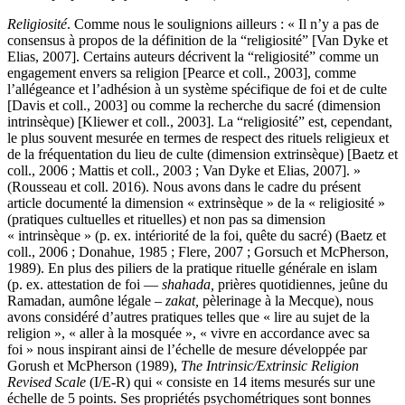
Religiosité
. Comme nous le soulignions ailleurs : « Il n’y a pas de
consensus à propos de la définition de la “religiosité” [Van Dyke et
Elias, 2007]. Certains auteurs décrivent la “religiosité” comme un
engagement envers sa religion [Pearce et coll., 2003], comme
l’allégeance et l’adhésion à un système spécifique de foi et de culte
[Davis et coll., 2003] ou comme la recherche du sacré (dimension
intrinsèque) [Kliewer et coll., 2003]. La “religiosité” est, cependant,
le plus souvent mesurée en termes de respect des rituels religieux et
de la fréquentation du lieu de culte (dimension extrinsèque) [Baetz et
coll., 2006 ; Mattis et coll., 2003 ; Van Dyke et Elias, 2007]. »
(Rousseau et coll. 2016). Nous avons dans le cadre du présent
article documenté la dimension « extrinsèque » de la « religiosité »
(pratiques cultuelles et rituelles) et non pas sa dimension
« intrinsèque » (p. ex. intériorité de la foi, quête du sacré) (Baetz et
coll., 2006 ; Donahue, 1985 ; Flere, 2007 ; Gorsuch et McPherson,
1989). En plus des piliers de la pratique rituelle générale en islam
(p. ex. attestation de foi —
shahada,
prières quotidiennes, jeûne du
Ramadan, aumône légale –
zakat,
pèlerinage à la Mecque), nous
avons considéré d’autres pratiques telles que « lire au sujet de la
religion », « aller à la mosquée », « vivre en accordance avec sa
foi » nous inspirant ainsi de l’échelle de mesure développée par
Gorush et McPherson (1989),
The Intrinsic/Extrinsic Religion
Revised Scale
(I/E-R) qui « consiste en 14 items mesurés sur une
échelle de 5 points. Ses propriétés psychométriques sont bonnes