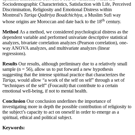
Sociodemographic Characteristics, Satisfaction with Life, Perceived
Discrimination, Religiosity and Emotional Distress within
Montreal’s
Tariqa Qadiriya Boudchichiya
, a Muslim Sufi way
th
whose origins are Moroccan and date back to the 18
century.
Method
As a method, we considered psychological distress as the
dependent variable and performed univariate descriptive statistical
analyzes, bivariate correlation analyzes (Pearson correlation), one-
way ANOVA analyzes, and multivariate analyzes (linear
regressions).
Results
Our results, although preliminary due to a relatively small
sample (n = 56), allow us to put forward a new hypothesis
suggesting that the intense spiritual practice that characterizes the
Tariqa
, would allow “a work of the self on self” through a set of
“techniques of the self” (Foucault) that contribute to a certain
emotional well-being, if not to mental health.
Conclusion
Our conclusion underlines the importance of
investigating more in depth the possible contribution of religiosity to
the subject’s capacity to act on oneself in order to emerge as a
spiritual, ethical and political subject.
Keywords: