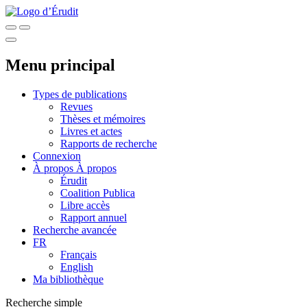
Menu principal
Types de publications
Revues
Thèses et mémoires
Livres et actes
Rapports de recherche
Connexion
À propos
À propos
Érudit
Coalition Publica
Libre accès
Rapport annuel
Recherche avancée
FR
Français
English
Ma bibliothèque
Recherche simple