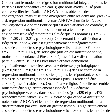
Concernant le modèle de régression multinomial intégrant toutes les
variables indépendantes (tableau 3) que nous avons utilisé pour
contre-vérifier les résultats ANOVA, nous obtenons des
convergences, mais aussi une divergence entre les deux analyses (c.-
à-d. régression multinomiale versus ANOVA à un facteur).
Les
convergences d’abord :
Pour ce qui est des variables de contrôle, le
genre notamment, les femmes demeurent à tendance
anxiodépressive légèrement plus élevée que les hommes (B = 2,38 ;
SE = 1,08 ; t = 2,21 ; p = 0,032). Concernant la « satisfaction à
l’égard de la vie », elle est significativement et négativement
associée à la « détresse psychologique » (B = -2,20 ; SE = 0,66 ;
t = -3,33 ; p = 0,002), de sorte que plus on est satisfait de sa vie,
moins l’on a tendance à être anxiodépressif. La « discrimination
perçue » enfin, seules les blessures verbales demeurent
significativement associées avec la « détresse psychologique »
(B = 0,98 ; SE = 0,50 ; t = 1,97 ; p = 0,055) dans le cadre de la
régression multinomiale, de sorte que plus les répondant. es sont les
cibles de blessures/agressions verbales plus ils tendent à être
anxiodépressifs (tableau 3). Quant à la « religiosité », elle ne semble
nullement être significativement associée à la « détresse
psychologique », et ce, dans les 2 modèles (p = .429 et p = .475
respectivement, tableaux 2 et 3).
Pour ce qui est de la divergence
notée entre ANOVA et le modèle de régression multinomiale, la
discrimination par exclusion du groupe n’est plus significativement
associée à la « détresse psychologique » (p =.366) dans le modèle de