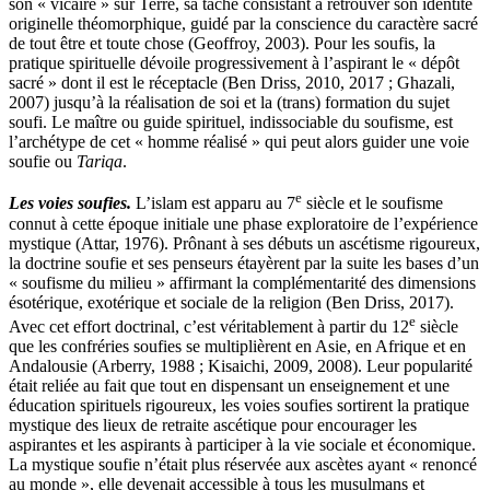
son « vicaire » sur Terre, sa tâche consistant à retrouver son identité
originelle théomorphique, guidé par la conscience du caractère sacré
de tout être et toute chose (Geoffroy, 2003). Pour les soufis, la
pratique spirituelle dévoile progressivement à l’aspirant le « dépôt
sacré » dont il est le réceptacle (Ben Driss, 2010, 2017 ; Ghazali,
2007) jusqu’à la réalisation de soi et la (trans) formation du sujet
soufi. Le maître ou guide spirituel, indissociable du soufisme, est
l’archétype de cet « homme réalisé » qui peut alors guider une voie
soufie ou
Tariqa
.
e
Les voies soufies.
L’islam est apparu au 7
siècle et le soufisme
connut à cette époque initiale une phase exploratoire de l’expérience
mystique (Attar, 1976). Prônant à ses débuts un ascétisme rigoureux,
la doctrine soufie et ses penseurs étayèrent par la suite les bases d’un
« soufisme du milieu » affirmant la complémentarité des dimensions
ésotérique, exotérique et sociale de la religion (Ben Driss, 2017).
e
Avec cet effort doctrinal, c’est véritablement à partir du 12
siècle
que les confréries soufies se multiplièrent en Asie, en Afrique et en
Andalousie (Arberry, 1988 ; Kisaichi, 2009, 2008). Leur popularité
était reliée au fait que tout en dispensant un enseignement et une
éducation spirituels rigoureux, les voies soufies sortirent la pratique
mystique des lieux de retraite ascétique pour encourager les
aspirantes et les aspirants à participer à la vie sociale et économique.
La mystique soufie n’était plus réservée aux ascètes ayant « renoncé
au monde », elle devenait accessible à tous les musulmans et