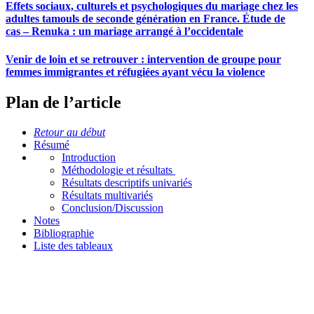
Effets sociaux, culturels et psychologiques du mariage chez les
adultes tamouls de seconde génération en France. Étude de
cas – Renuka : un mariage arrangé à l’occidentale
Venir de loin et se retrouver : intervention de groupe pour
femmes immigrantes et réfugiées ayant vécu la violence
Plan de l’article
Retour au début
Résumé
Introduction
Méthodologie et résultats
Résultats descriptifs univariés
Résultats multivariés
Conclusion/Discussion
Notes
Bibliographie
Liste des tableaux