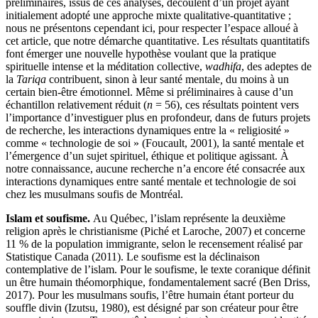
préliminaires, issus de ces analyses, découlent d’un projet ayant
initialement adopté une approche mixte qualitative-quantitative ;
nous ne présentons cependant ici, pour respecter l’espace alloué à
cet article, que notre démarche quantitative. Les résultats quantitatifs
font émerger une nouvelle hypothèse voulant que la pratique
spirituelle intense et la méditation collective,
wadhifa
, des adeptes de
la
Tariqa
contribuent, sinon à leur santé mentale
,
du moins à un
certain bien-être émotionnel. Même si préliminaires à cause d’un
échantillon relativement réduit (
n
= 56), ces résultats pointent vers
l’importance d’investiguer plus en profondeur, dans de futurs projets
de recherche, les interactions dynamiques entre la « religiosité »
comme « technologie de soi » (Foucault, 2001), la santé mentale et
l’émergence d’un sujet spirituel, éthique et politique agissant. À
notre connaissance, aucune recherche n’a encore été consacrée aux
interactions dynamiques entre santé mentale et technologie de soi
chez les musulmans soufis de Montréal.
Islam et soufisme.
Au Québec, l’islam représente la deuxième
religion après le christianisme (Piché et Laroche, 2007) et concerne
11 % de la population immigrante, selon le recensement réalisé par
Statistique Canada (2011). Le soufisme est la déclinaison
contemplative de l’islam. Pour le soufisme, le texte coranique définit
un être humain théomorphique, fondamentalement sacré (Ben Driss,
2017). Pour les musulmans soufis, l’être humain étant porteur du
souffle divin (Izutsu, 1980), est désigné par son créateur pour être