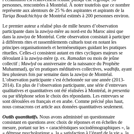
personnes, rencontrées à Montréal. À noter toutefois que ce nombre
représente aux alentours de 25 % des aspirantes et aspirants de la
Tariqa Boudchichiya
de Montréal estimés à 200 personnes environ.
Le premier auteur a réalisé plus de mille heures d’observation
participante dans la
zawiya
-mère au nord-est du Maroc ainsi que
dans la
zawiya
de Montréal. Cette observation consistait à participer
à différents rites et rassemblements cultuels tout en notant les
principes organisationnels et herméneutiques guidant les pratiques
rituelles. Celles-ci consistent autant en rites cycliques majeurs se
déroulant à la
zawiya
-mère (p. ex.
Ramadan
ou mois de jeûne
collectif ;
Mawlyd
ou anniversaire de la naissance du Prophète
Muhammad), qu’en pratiques méditatives collectives,
wadhifa
, ayant
lieu plusieurs fois par semaine dans la
zawiya
de Montréal.
L’observation participante s’est échelonnée sur une année (2013-
2014). En plus de l’observation participante, une série d’entrevues
qualitatives et quantitatives ont été réalisées à Montréal,
in presentia
ou par téléphone selon le choix des répondants. Les entrevues se
sont déroulées en français et en arabe. Comme précisé plus haut,
nous consacrons cet article aux données quantitatives seulement.
Outils quantitatifs.
Nous avons administré un questionnaire
consistant en questions avec choix de réponses et en échelles de
mesure, portant sur les « caractéristiques sociodémographiques », la
« détresse psychologique », la « satisfaction à l’égard de la vie », la