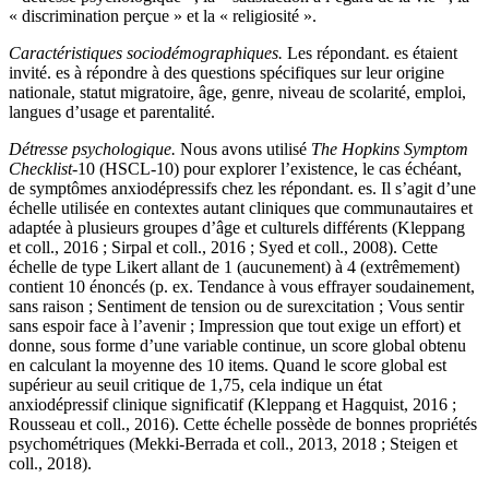
« discrimination perçue » et la « religiosité ».
Caractéristiques sociodémographiques.
Les répondant. es étaient
invité. es à répondre à des questions spécifiques sur leur origine
nationale, statut migratoire, âge, genre, niveau de scolarité, emploi,
langues d’usage et parentalité.
Détresse psychologique.
Nous avons utilisé
The Hopkins Symptom
Checklist
-10 (HSCL-10) pour explorer l’existence, le cas échéant,
de symptômes anxiodépressifs chez les répondant. es. Il s’agit d’une
échelle utilisée en contextes autant cliniques que communautaires et
adaptée à plusieurs groupes d’âge et culturels différents (Kleppang
et coll., 2016 ; Sirpal et coll., 2016 ; Syed et coll., 2008). Cette
échelle de type Likert allant de 1 (aucunement) à 4 (extrêmement)
contient 10 énoncés (p. ex. Tendance à vous effrayer soudainement,
sans raison ; Sentiment de tension ou de surexcitation ; Vous sentir
sans espoir face à l’avenir ; Impression que tout exige un effort) et
donne, sous forme d’une variable continue, un score global obtenu
en calculant la moyenne des 10 items. Quand le score global est
supérieur au seuil critique de 1,75, cela indique un état
anxiodépressif clinique significatif (Kleppang et Hagquist, 2016 ;
Rousseau et coll., 2016). Cette échelle possède de bonnes propriétés
psychométriques (Mekki-Berrada et coll., 2013, 2018 ; Steigen et
coll., 2018).