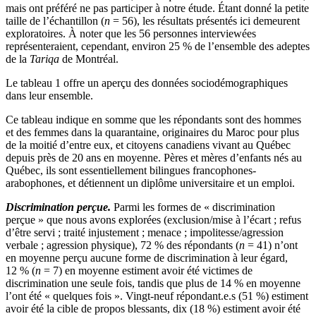
mais ont préféré ne pas participer à notre étude. Étant donné la petite
taille de l’échantillon (
n
= 56), les résultats présentés ici demeurent
exploratoires. À noter que les 56 personnes interviewées
représenteraient, cependant, environ 25 % de l’ensemble des adeptes
de la
Tariqa
de Montréal.
Le tableau 1 offre un aperçu des données sociodémographiques
dans leur ensemble.
Ce tableau indique en somme que les répondants sont des hommes
et des femmes dans la quarantaine, originaires du Maroc pour plus
de la moitié d’entre eux, et citoyens canadiens vivant au Québec
depuis près de 20 ans en moyenne. Pères et mères d’enfants nés au
Québec, ils sont essentiellement bilingues francophones-
arabophones, et détiennent un diplôme universitaire et un emploi.
Discrimination perçue.
Parmi les formes de « discrimination
perçue » que nous avons explorées (exclusion/mise à l’écart ; refus
d’être servi ; traité injustement ; menace ; impolitesse/agression
verbale ; agression physique), 72 % des répondants (
n
= 41) n’ont
en moyenne perçu aucune forme de discrimination à leur égard,
12 % (
n
= 7) en moyenne estiment avoir été victimes de
discrimination une seule fois, tandis que plus de 14 % en moyenne
l’ont été « quelques fois ». Vingt-neuf répondant.e.s (51 %) estiment
avoir été la cible de propos blessants, dix (18 %) estiment avoir été