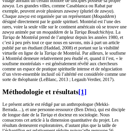
village abritant un certain nombre de disciples possède sa propre
zawya
. Les grandes villes, comme Casablanca ou Rabat par
exemple, peuvent avoir plusieurs
zawawy
(pluriel de
zawya
).
Chaque
zawya
est organisée par un représentant (
Moqaddem
)
désigné directement par le guide spirituel. Montréal est l’une des
rares, voire la seule ville sur le continent américain où se trouve une
zawya
animée par un
moqaddem
de la
Tariqa Boudchichiya
. La
Tariqa
de Montréal prend de l’ampleur depuis les années 1980, et
c’est à peu près tout ce que nous en savons, mis à part un article
publié par un étudiant (Haddad, 2008) et portant sur la visibilité
virtuelle en ligne de la
Tariqa
de Montréal. Par ailleurs, le soufisme
à Montréal demeure relativement peu étudié et, quand il l’est, « le
soufisme montréalais » est généralement révélé aux chercheurs
comme un espace de pratique spirituelle intense et de négociation
d’un vivre-ensemble inclusif où l’altérité est considérée comme une
sorte de théophanie (LeBlanc, 2013 ; Legault-Verdier, 2017).
Méthodologie et résultats
[1]
Le présent article est rédigé par un anthropologue (Mekki-
Berrada…), et une personne-ressource (Ben Driss), qui est disciple
de longue date de la
Tariqa
et docteur en sociologie. Nous
consacrons cet article à la dimension quantitative du projet. Les
résultats demeurent exploratoires, d’autant plus que la taille de
l’échantillon est relativement réduite puisqu’elle regroupe 56