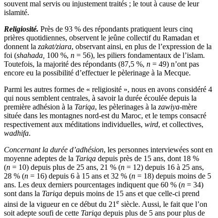
souvent mal servis ou injustement traités ; le tout à cause de leur
islamité.
Religiosité.
Près de 93 % des répondants pratiquent leurs cinq
prières quotidiennes, observent le jeûne collectif du Ramadan et
donnent la
zakat/ziara
, observant ainsi, en plus de l’expression de la
foi (
shahada,
100 %,
n
= 56), les piliers fondamentaux de l’islam.
Toutefois, la majorité des répondants (87,5 %,
n
= 49) n’ont pas
encore eu la possibilité d’effectuer le pèlerinage à la Mecque.
Parmi les autres formes de « religiosité », nous en avons considéré 4
qui nous semblent centrales, à savoir la durée écoulée depuis la
première adhésion à la
Tariqa
, les pèlerinages à la
zawiya
-mère
située dans les montagnes nord-est du Maroc, et le temps consacré
respectivement aux méditations individuelles,
wird
, et collectives,
wadhifa
.
Concernant la durée d’adhésion
, les personnes interviewées sont en
moyenne adeptes de la
Tariqa
depuis près de 15 ans, dont 18 %
(
n
= 10) depuis plus de 25 ans, 21 % (
n
= 12) depuis 16 à 25 ans,
28 % (
n
= 16) depuis 6 à 15 ans et 32 % (
n
= 18) depuis moins de 5
ans. Les deux derniers pourcentages indiquent que 60 % (
n
= 34)
sont dans la
Tariqa
depuis moins de 15 ans et que celle-ci prend
e
ainsi de la vigueur en ce début du 21
siècle. Aussi, le fait que l’on
soit adepte soufi de cette
Tariqa
depuis plus de 5 ans pour plus de