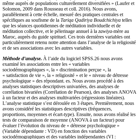
même auprès de populations culturellement diversifiées » (Laufer et
Solomon, 2009 dans Rousseau et coll. 2016). Nous avons,
parallèlement à cette échelle, mesuré des pratiques centrales et
spécifiques au soufisme de la
Tariqa Qadiriya Boudchichiya
telles
que les séances quotidiennes de méditation individuelle et de
méditation collective, et le pèlerinage annuel à la
zawiya
-mère au
Maroc, auprès du guide spirituel. Ces trois dernières variables ont
particulièrement retenu notre attention dans l’analyse de la religiosité
et de ses associations avec les autres variables.
Méthode d’analyse.
À l’aide du logiciel SPSS.26 nous avons
examiné les associations entre les « variables
sociodémographiques », la « discrimination perçue », la
« satisfaction de vie », la « religiosité » et le « niveau de détresse
psychologique » des répondant. es. Nous avons procédé à des
analyses statistiques descriptives univariées, des analyses de
corrélation bivariées (Corrélation de Pearson), des analyses ANOVA
à un facteur et des analyses multivariées (régressions linéaires).
L’analyse statistique s’est déroulée en 3 étapes. Premièrement, nous
avons considéré les statistiques descriptives (fréquences,
proportions, moyennes et écart-type). Ensuite, nous avons réalisé les
tests de comparaison de moyenne (ANOVA à un facteur) pour
évaluer l’évolution du niveau de « détresse psychologique »
(Variable dépendante : VD) en fonction des variables
sociodémographiques et des variables indépendantes (VI :