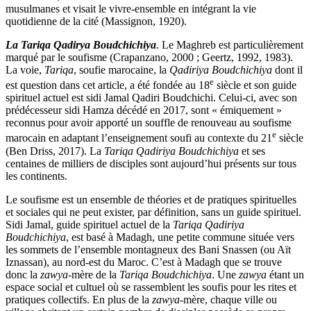
musulmanes et visait le vivre-ensemble en intégrant la vie
quotidienne de la cité (Massignon, 1920).
La Tariqa Qadirya Boudchichiya
. Le Maghreb est particulièrement
marqué par le soufisme (Crapanzano, 2000 ; Geertz, 1992, 1983).
La voie,
Tariqa
, soufie marocaine, la
Qadiriya Boudchichiya
dont il
e
est question dans cet article, a été fondée au 18
siècle et son guide
spirituel actuel est sidi Jamal Qadiri Boudchichi. Celui-ci, avec son
prédécesseur sidi Hamza décédé en 2017, sont « émiquement »
reconnus pour avoir apporté un souffle de renouveau au soufisme
e
marocain en adaptant l’enseignement soufi au contexte du 21
siècle
(Ben Driss, 2017). La
Tariqa Qadiriya Boudchichiya
et ses
centaines de milliers de disciples sont aujourd’hui présents sur tous
les continents.
Le soufisme est un ensemble de théories et de pratiques spirituelles
et sociales qui ne peut exister, par définition, sans un guide spirituel.
Sidi Jamal, guide spirituel actuel de la
Tariqa Qadiriya
Boudchichiya
, est basé à Madagh, une petite commune située vers
les sommets de l’ensemble montagneux des Bani Snassen (ou Aït
Iznassan), au nord-est du Maroc. C’est à Madagh que se trouve
donc la
zawya
-mère de la
Tariqa Boudchichiya
. Une
zawya
étant un
espace social et cultuel où se rassemblent les soufis pour les rites et
pratiques collectifs. En plus de la
zawya
-mère, chaque ville ou