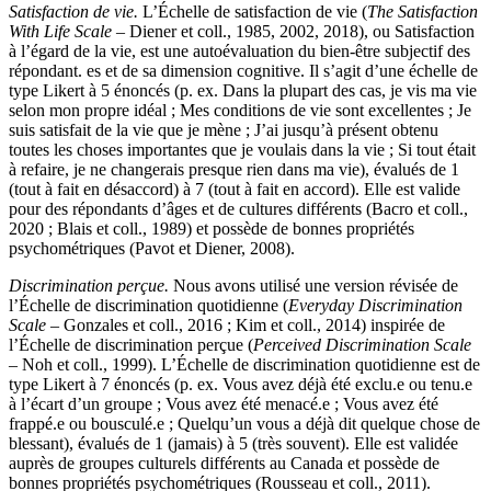
Satisfaction de vie.
L’Échelle de satisfaction de vie (
The Satisfaction
With Life Scale
– Diener et coll., 1985, 2002, 2018), ou Satisfaction
à l’égard de la vie, est une autoévaluation du bien-être subjectif des
répondant. es et de sa dimension cognitive. Il s’agit d’une échelle de
type Likert à 5 énoncés (p. ex. Dans la plupart des cas, je vis ma vie
selon mon propre idéal ; Mes conditions de vie sont excellentes ; Je
suis satisfait de la vie que je mène ; J’ai jusqu’à présent obtenu
toutes les choses importantes que je voulais dans la vie ; Si tout était
à refaire, je ne changerais presque rien dans ma vie), évalués de 1
(tout à fait en désaccord) à 7 (tout à fait en accord). Elle est valide
pour des répondants d’âges et de cultures différents (Bacro et coll.,
2020 ; Blais et coll., 1989) et possède de bonnes propriétés
psychométriques (Pavot et Diener, 2008).
Discrimination perçue.
Nous avons utilisé une version révisée de
l’Échelle de discrimination quotidienne (
Everyday Discrimination
Scale –
Gonzales et coll., 2016 ; Kim et coll., 2014) inspirée de
l’Échelle de discrimination perçue (
Perceived Discrimination Scale
– Noh et coll., 1999). L’Échelle de discrimination quotidienne est de
type Likert à 7 énoncés (p. ex. Vous avez déjà été exclu.e ou tenu.e
à l’écart d’un groupe ; Vous avez été menacé.e ; Vous avez été
frappé.e ou bousculé.e ; Quelqu’un vous a déjà dit quelque chose de
blessant), évalués de 1 (jamais) à 5 (très souvent). Elle est validée
auprès de groupes culturels différents au Canada et possède de
bonnes propriétés psychométriques (Rousseau et coll., 2011).