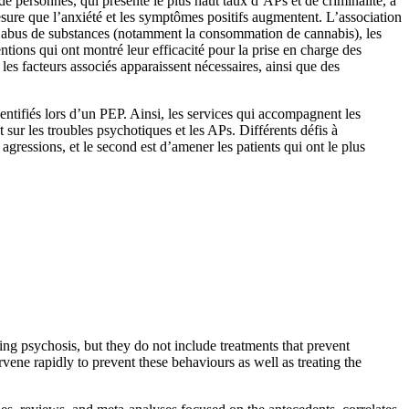
personnes, qui présente le plus haut taux d’APs et de criminalité, a
ure que l’anxiété et les symptômes positifs augmentent. L’association
e l’abus de substances (notamment la consommation de cannabis), les
entions qui ont montré leur efficacité pour la prise en charge des
es facteurs associés apparaissent nécessaires, ainsi que des
dentifiés lors d’un PEP. Ainsi, les services qui accompagnent les
sur les troubles psychotiques et les APs. Différents défis à
 agressions, et le second est d’amener les patients qui ont le plus
ating psychosis, but they do not include treatments that prevent
ervene rapidly to prevent these behaviours as well as treating the