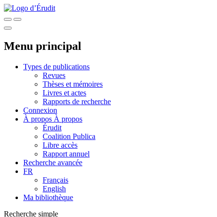
Menu principal
Types de publications
Revues
Thèses et mémoires
Livres et actes
Rapports de recherche
Connexion
À propos
À propos
Érudit
Coalition Publica
Libre accès
Rapport annuel
Recherche avancée
FR
Français
English
Ma bibliothèque
Recherche simple