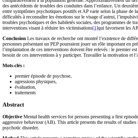
comparativement à la population générale. Approximativement un tiers
des antécédents de troubles des conduites dans l’enfance. Un deuxièm
entre symptômes psychotiques positifs et AP varie selon la phase de l
difficultés à reconnaître les émotions sur le visage d’autrui, l’impulsi
troubles psychotiques et des habiletés sociales, des programmes de tra
interventions visant à réduire les victimisations
[1]
qui favorisent les AP
Conclusion
Les travaux de recherche ont montré l’existence de différen
personnes présentant un PEP pourraient jouer un rôle important en préve
l’implantation de ces interventions doivent être relevés : le premier est
besoin de ces interventions à y participer. Travailler la motivation et 
Mots-clés :
premier épisode de psychose,
agressions physiques,
évaluation,
traitements
Abstract
Objective
Mental health services for persons presenting a first episode
aggressive behaviour (AB). This article presents the results of studies 
psychotic disorder.