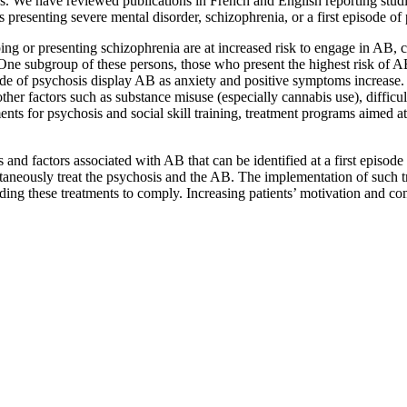
dies. We have reviewed publications in French and English reporting stud
 presenting severe mental disorder, schizophrenia, or a first episode of
ing or presenting schizophrenia are at increased risk to engage in AB, cr
One subgroup of these persons, those who present the highest risk of AB
de of psychosis display AB as anxiety and positive symptoms increase
other factors such as substance misuse (especially cannabis use), difficul
tments for psychosis and social skill training, treatment programs aimed 
nts and factors associated with AB that can be identified at a first episo
ltaneously treat the psychosis and the AB. The implementation of such 
ding these treatments to comply. Increasing patients’ motivation and c