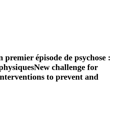
n premier épisode de psychose :
 physiques
New challenge for
 interventions to prevent and