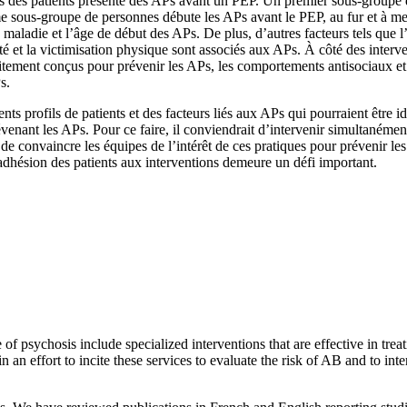
 des patients présente des APs avant un PEP. Un premier sous-groupe de 
e sous-groupe de personnes débute les APs avant le PEP, au fur et à mes
a maladie et l’âge de début des APs. De plus, d’autres facteurs tels qu
vité et la victimisation physique sont associés aux APs. À côté des interv
itement conçus pour prévenir les APs, les comportements antisociaux et l
s.
ts profils de patients et des facteurs liés aux APs qui pourraient être i
nant les APs. Pour ce faire, il conviendrait d’intervenir simultanément 
 de convaincre les équipes de l’intérêt de ces pratiques pour prévenir les
l’adhésion des patients aux interventions demeure un défi important.
 of psychosis include specialized interventions that are effective in tre
in an effort to incite these services to evaluate the risk of AB and to int