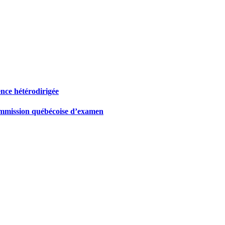
ence hétérodirigée
 Commission québécoise d’examen