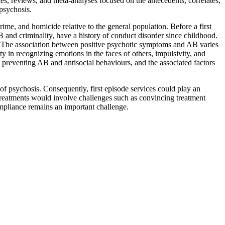
ies, reviews, and meta-analyses focused on the antecedents, correlates,
 psychosis.
ime, and homicide relative to the general population. Before a first
 and criminality, have a history of conduct disorder since childhood.
. The association between positive psychotic symptoms and AB varies
ty in recognizing emotions in the faces of others, impulsivity, and
at preventing AB and antisocial behaviours, and the associated factors
de of psychosis. Consequently, first episode services could play an
treatments would involve challenges such as convincing treatment
ompliance remains an important challenge.