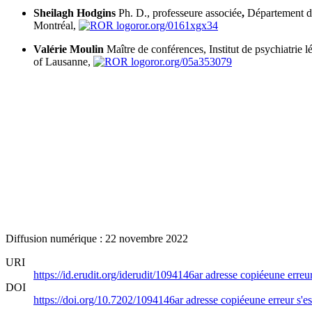
Sheilagh Hodgins
Ph. D., professeure associée
,
Département de 
Montréal,
ror.org/0161xgx34
Valérie Moulin
Maître de conférences, Institut de psychiatrie
of Lausanne,
ror.org/05a353079
Diffusion numérique : 22 novembre 2022
URI
https://id.erudit.org/iderudit/1094146ar
adresse copiée
une erreur
DOI
https://doi.org/10.7202/1094146ar
adresse copiée
une erreur s'es