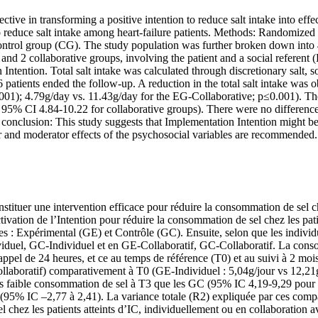
tive in transforming a positive intention to reduce salt intake into effe
 reduce salt intake among heart-failure patients. Methods: Randomized con
ontrol group (CG). The study population was further broken down into 
and 2 collaborative groups, involving the patient and a social referen
ntention. Total salt intake was calculated through discretionary salt, 
6 patients ended the follow-up. A reduction in the total salt intake was
001); 4.79g/day vs. 11.43g/day for the EG-Collaborative; p≤0.001). The
 95% CI 4.84-10.22 for collaborative groups). There were no differenc
nclusion: This study suggests that Implementation Intention might be ef
tor and moderator effects of the psychosocial variables are recommended.
onstituer une intervention efficace pour réduire la consommation de sel ch
Activation de l’Intention pour réduire la consommation de sel chez les pa
es : Expérimental (GE) et Contrôle (GC). Ensuite, selon que les individu
ividuel, GC-Individuel et en GE-Collaboratif, GC-Collaboratif. La conso
el de 24 heures, et ce au temps de référence (T0) et au suivi à 2 mois 
Collaboratif) comparativement à T0 (GE-Individuel : 5,04g/jour vs 12,21
us faible consommation de sel à T3 que les GC (95% IC 4,19-9,29 pour 
E (95% IC –2,77 à 2,41). La variance totale (R2) expliquée par ces compa
l chez les patients atteints d’IC, individuellement ou en collaboration av