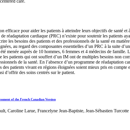
-centered care.
n efficace pour aider les patients à atteindre leurs objectifs de santé et
e réadaptation cardiaque (PRC) n’existe pour soutenir les patients ay
rire les besoins des patients et des professionnels de la santé en matière
loignées, au regard des composantes essentielles d’un PRC à la suite d’u
 été menée auprès de 10 hommes, 6 femmes et 4 médecins de famille. Le
ue les patients qui ont souffert d’un IM ont de multiples besoins non c
rofessionnels de la santé. En l’absence d’un programme de réadaptation ca
ns des patients vivant en régions éloignées soient mieux pris en compte en
 d’offrir des soins centrés sur le patient.
sessment of the French Canadian Version
lt, Caroline Larue, Francelyne Jean-Baptiste, Jean-Sébastien Turcott