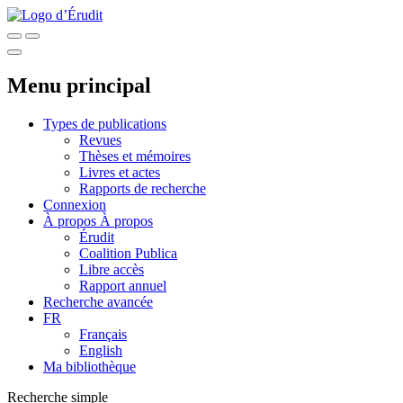
Menu principal
Types de publications
Revues
Thèses et mémoires
Livres et actes
Rapports de recherche
Connexion
À propos
À propos
Érudit
Coalition Publica
Libre accès
Rapport annuel
Recherche avancée
FR
Français
English
Ma bibliothèque
Recherche simple