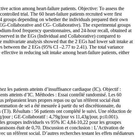
ctive action among heart-failure patients. Objective: To assess the
trolled trial. The 60 heart-failure patients recruited were first
4 groups depending on whether the individuals prepared their own
t (EG-Collaborative and CG- Collaborative). The experimental groups
sodium-food frequency questionnaires, and 24-hour recall, obtained at
 observed in the EGs (Individual and Collaborative) compared to
 multivariate analysis showed that the 2 EGs had lower salt intake at
es between the 2 EGs (95% CI –2.77 to 2.41). The total variance
fective in reducing salt intake among heart-failure patients, either
ez les patients atteints d’insuffisance cardiaque (IC). Objectif :
tients atteints d’IC. Méthodes : Essai contrôlé randomisé. Les 60
s préparaient leurs propres repas ou qu’un référent social était
mmation de sel a été mesurée à partir du sel discrétionnaire, du
(T3). Résultats : 56 patients ont complété le suivi. Une réduction de
g/jour ; GE-Collaboratif : 4,79g/jour vs 11,43g/jour, p≤0.001).
les groupes individuels vs 95% IC 4,84-10,22 pour les groupes
raisons était de 0,70. Discussion et conclusion : L’Activation de
ec un référent social. D’autres recherches testant les effets médiateurs