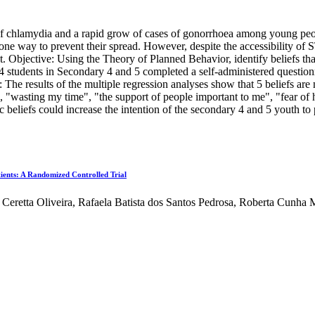
ses of chlamydia and a rapid grow of cases of gonorrhoea among young p
one way to prevent their spread. However, despite the accessibility of S
. Objective: Using the Theory of Planned Behavior, identify beliefs that
4 students in Secondary 4 and 5 completed a self-administered questionn
: The results of the multiple regression analyses show that 5 beliefs are
)", "wasting my time", "the support of people important to me", "fear 
c beliefs could increase the intention of the secondary 4 and 5 youth to
ients: A Randomized Controlled Trial
Ceretta Oliveira, Rafaela Batista dos Santos Pedrosa, Roberta Cunha 