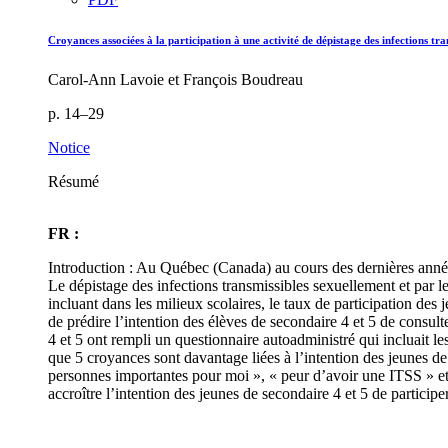
Croyances associées à la participation à une activité de dépistage des infections tra
Carol-Ann Lavoie et François Boudreau
p. 14–29
Notice
Résumé
FR :
Introduction : Au Québec (Canada) au cours des dernières année
Le dépistage des infections transmissibles sexuellement et par 
incluant dans les milieux scolaires, le taux de participation de
de prédire l’intention des élèves de secondaire 4 et 5 de consult
4 et 5 ont rempli un questionnaire autoadministré qui incluait le
que 5 croyances sont davantage liées à l’intention des jeunes de 
personnes importantes pour moi », « peur d’avoir une ITSS » et 
accroître l’intention des jeunes de secondaire 4 et 5 de particip