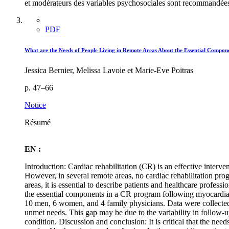
et modérateurs des variables psychosociales sont recommandée
PDF
What are the Needs of People Living in Remote Areas About the Essential Compon
Jessica Bernier, Melissa Lavoie et Marie-Eve Poitras
p. 47–66
Notice
Résumé
EN :
Introduction: Cardiac rehabilitation (CR) is an effective interve
However, in several remote areas, no cardiac rehabilitation pro
areas, it is essential to describe patients and healthcare profess
the essential components in a CR program following myocardial
10 men, 6 women, and 4 family physicians. Data were collected
unmet needs. This gap may be due to the variability in follow-up
condition. Discussion and conclusion: It is critical that the needs 