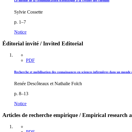
Le monde de la communication scientifique à la croisée des chemins
Sylvie Cossette
p. 1–7
Notice
Éditorial invité / Invited Editorial
PDF
Recherche et mobilisation des connaissances en sciences infirmières dans un monde e
Renée Descôteaux et Nathalie Folch
p. 8–13
Notice
Articles de recherche empirique / Empirical research ar
PDF