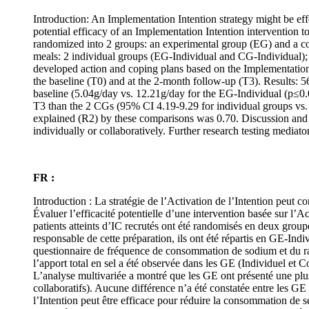
Introduction: An Implementation Intention strategy might be effec
potential efficacy of an Implementation Intention intervention to
randomized into 2 groups: an experimental group (EG) and a c
meals: 2 individual groups (EG-Individual and CG-Individual); 
developed action and coping plans based on the Implementation I
the baseline (T0) and at the 2-month follow-up (T3). Results: 5
baseline (5.04g/day vs. 12.21g/day for the EG-Individual (p≤0.
T3 than the 2 CGs (95% CI 4.19-9.29 for individual groups vs.
explained (R2) by these comparisons was 0.70. Discussion and co
individually or collaboratively. Further research testing media
FR :
Introduction : La stratégie de l’Activation de l’Intention peut c
Évaluer l’efficacité potentielle d’une intervention basée sur l’
patients atteints d’IC recrutés ont été randomisés en deux group
responsable de cette préparation, ils ont été répartis en GE-Ind
questionnaire de fréquence de consommation de sodium et du rapp
l’apport total en sel a été observée dans les GE (Individuel et 
L’analyse multivariée a montré que les GE ont présenté une pl
collaboratifs). Aucune différence n’a été constatée entre les G
l’Intention peut être efficace pour réduire la consommation de se