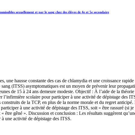
nsmissibles sexuellement et par le sang chez des élèves de 4e et 5e secondaire
s, une hausse constante des cas de chlamydia et une croissance rapide 
le sang (ITSS) asymptomatiques est un moyen de prévenir leur propagatio
s jeunes de 15 à 24 ans demeure modeste. Objectif : À l’aide de la théo
er l’infirmière scolaire pour participer à une activité de dépistage des 
s construits de la TCP, en plus de la norme morale et du regret anticipé.
participer à une activité de dépistage des ITSS, soit « être rassuré (si 
« être gêné ». Discussion et conclusion : Les résultats suggèrent qu’un
er à une activité de dépistage des ITSS.