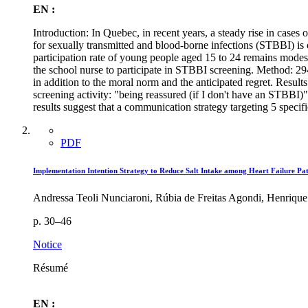
EN :
Introduction: In Quebec, in recent years, a steady rise in ca
for sexually transmitted and blood-borne infections (STBBI) is 
participation rate of young people aged 15 to 24 remains modest
the school nurse to participate in STBBI screening. Method: 29
in addition to the moral norm and the anticipated regret. Results
screening activity: "being reassured (if I don't have an STBBI
results suggest that a communication strategy targeting 5 specifi
PDF
Implementation Intention Strategy to Reduce Salt Intake among Heart Failure Pat
Andressa Teoli Nunciaroni, Rúbia de Freitas Agondi, Henrique 
p. 30–46
Notice
Résumé
EN :