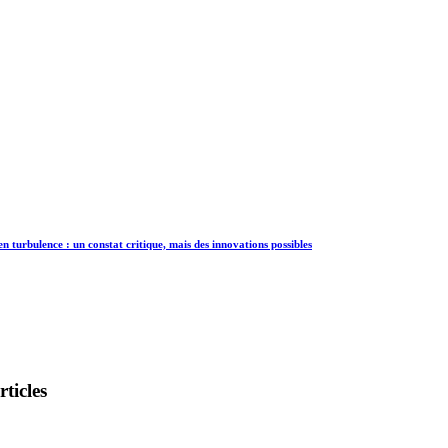
n turbulence : un constat critique, mais des innovations possibles
ticles