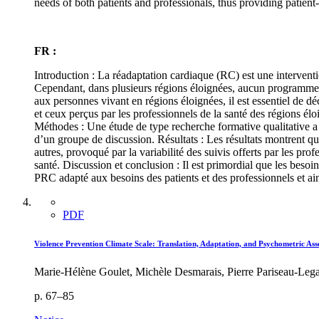
needs of both patients and professionals, thus providing patient
FR :
Introduction : La réadaptation cardiaque (RC) est une interventio
Cependant, dans plusieurs régions éloignées, aucun programme d
aux personnes vivant en régions éloignées, il est essentiel de déc
et ceux perçus par les professionnels de la santé des régions é
Méthodes : Une étude de type recherche formative qualitative a
d’un groupe de discussion. Résultats : Les résultats montrent q
autres, provoqué par la variabilité des suivis offerts par les p
santé. Discussion et conclusion : Il est primordial que les besoi
PRC adapté aux besoins des patients et des professionnels et ainsi
PDF
Violence Prevention Climate Scale: Translation, Adaptation, and Psychometric As
Marie-Hélène Goulet, Michèle Desmarais, Pierre Pariseau-Legau
p. 67–85