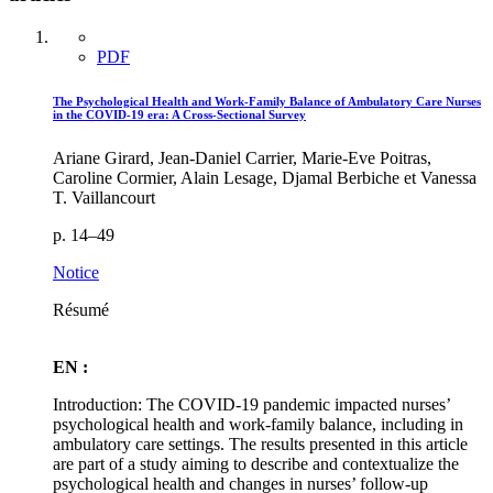
PDF
The Psychological Health and Work-Family Balance of Ambulatory Care Nurses
in the COVID-19 era: A Cross-Sectional Survey
Ariane Girard, Jean-Daniel Carrier, Marie-Eve Poitras,
Caroline Cormier, Alain Lesage, Djamal Berbiche et Vanessa
T. Vaillancourt
p. 14–49
Notice
Résumé
EN :
Introduction: The COVID-19 pandemic impacted nurses’
psychological health and work-family balance, including in
ambulatory care settings. The results presented in this article
are part of a study aiming to describe and contextualize the
psychological health and changes in nurses’ follow-up