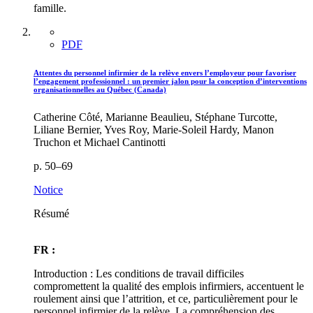
famille.
PDF
Attentes du personnel infirmier de la relève envers l’employeur pour favoriser
l’engagement professionnel : un premier jalon pour la conception d’interventions
organisationnelles au Québec (Canada)
Catherine Côté, Marianne Beaulieu, Stéphane Turcotte,
Liliane Bernier, Yves Roy, Marie-Soleil Hardy, Manon
Truchon et Michael Cantinotti
p. 50–69
Notice
Résumé
FR :
Introduction : Les conditions de travail difficiles
compromettent la qualité des emplois infirmiers, accentuent le
roulement ainsi que l’attrition, et ce, particulièrement pour le
personnel infirmier de la relève. La compréhension des