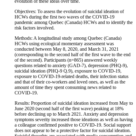
evolution of these ideas over time.
Objectives: To assess the evolution of suicidal ideation of
HCWs during the first two waves of the COVID-19
pandemic among Quebec (Canada) HCWs and to identify the
risk factors involved.
Methods: A longitudinal study among Quebec (Canada)
HCWs using ecological momentary assessment was
conducted between May 8, 2020, and March 31, 2021
(corresponding to the second half of the first wave to the end
of the second). Participants (n=865) answered weekly
questions related to anxiety (GAD-7), depression (PHQ-9),
suicidal ideation (PHQ-9 Q.9), exposure to COVID-19,
exposure to COVID-19-related deaths, their infection status
and that of their co-workers and loved ones, as well as the
amount of time they spent consuming news related to
COVID-19.
Results: Proportion of suicidal ideation increased from May to
June 2020 (second half of the first wave) peaking at 18%
before declining up to March 2021. Anxiety and depression
symptoms severity increased those ideations as well as having
a colleague confirmed positive to COVID-19. Social support
does not appear to be a protective factor for suicidal ideation.
Suicidal thoughts are associated with media consumption and