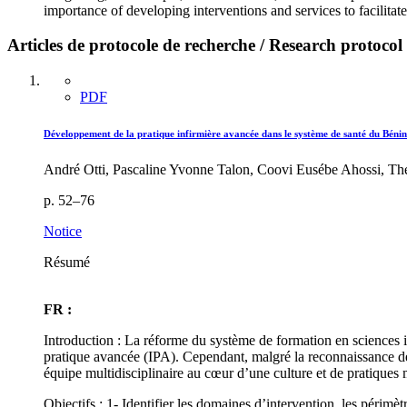
importance of developing interventions and services to facilitate 
Articles de protocole de recherche / Research protocol 
PDF
Développement de la pratique infirmière avancée dans le système de santé du Bénin
André Otti, Pascaline Yvonne Talon, Coovi Eusébe Ahossi, Thé
p. 52–76
Notice
Résumé
FR :
Introduction : La réforme du système de formation en sciences i
pratique avancée (IPA). Cependant, malgré la reconnaissance de 
équipe multidisciplinaire au cœur d’une culture et de pratiques mé
Objectifs : 1- Identifier les domaines d’intervention, les périmèt