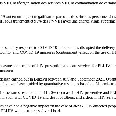
ests VIH, la réorganisation des services VIH, la contamination de certai
ont eu un impact négatif sur le parcours de soins des personnes à risqu
IH sous traitement et 95% des PVVIH avec une charge virale supprimé
 the sanitary response to COVID-19 infection has disrupted the delivery 
Congo, anti-COVID-19 measures (containment) effect on the use of HI
easures on the use of HIV prevention and care services for PLHIV in 
measures.
design carried out in Bukavu between July and September 2021. Quantita
litative phase, guided by quantitative results, is based on 31 semi-st
easures resulted in an 11-20% decrease in HIV preventive and PLHIV’s
amination with COVID-19 and death of others, and a drop in HIV servic
 have had a negative impact on the care of at-risk, HIV-infected peop
 PLHIV with a suppressed viral load.