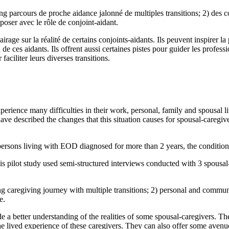
ong parcours de proche aidance jalonné de multiples transitions; 2) des 
mposer avec le rôle de conjoint-aidant.
irage sur la réalité de certains conjoints-aidants. Ils peuvent inspirer la
 ces aidants. Ils offrent aussi certaines pistes pour guider les professi
aciliter leurs diverses transitions.
rience many difficulties in their work, personal, family and spousal liv
ave described the changes that this situation causes for spousal-caregive
ersons living with EOD diagnosed for more than 2 years, the conditions t
this pilot study used semi-structured interviews conducted with 3 spousa
g caregiving journey with multiple transitions; 2) personal and communit
e.
de a better understanding of the realities of some spousal-caregivers. T
e lived experience of these caregivers. They can also offer some avenue