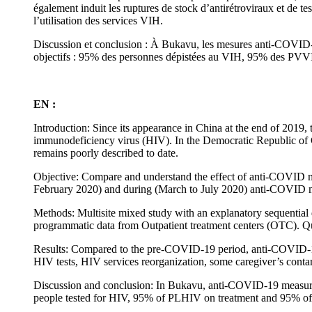
également induit les ruptures de stock d’antirétroviraux et de t
l’utilisation des services VIH.
Discussion et conclusion : À Bukavu, les mesures anti-COVID-19 
objectifs : 95% des personnes dépistées au VIH, 95% des PVV
EN :
Introduction: Since its appearance in China at the end of 2019,
immunodeficiency virus (HIV). In the Democratic Republic of 
remains poorly described to date.
Objective: Compare and understand the effect of anti-COVID m
February 2020) and during (March to July 2020) anti-COVID 
Methods: Multisite mixed study with an explanatory sequential 
programmatic data from Outpatient treatment centers (OTC). Qua
Results: Compared to the pre-COVID-19 period, anti-COVID-19 m
HIV tests, HIV services reorganization, some caregiver’s cont
Discussion and conclusion: In Bukavu, anti-COVID-19 measures
people tested for HIV, 95% of PLHIV on treatment and 95% of