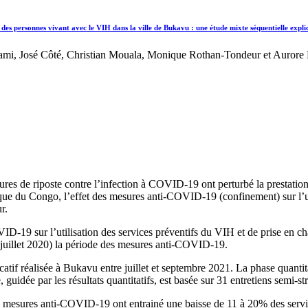
des personnes vivant avec le VIH dans la ville de Bukavu : une étude mixte séquentielle expli
mi, José Côté, Christian Mouala, Monique Rothan-Tondeur et Aurore
res de riposte contre l’infection à COVID-19 ont perturbé la prestation 
du Congo, l’effet des mesures anti-COVID-19 (confinement) sur l’util
r.
ID-19 sur l’utilisation des services préventifs du VIH et de prise en
 juillet 2020) la période des mesures anti-COVID-19.
tif réalisée à Bukavu entre juillet et septembre 2021. La phase quantitat
idée par les résultats quantitatifs, est basée sur 31 entretiens semi-s
s mesures anti-COVID-19 ont entrainé une baisse de 11 à 20% des servi