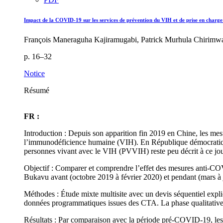
Impact de la COVID-19 sur les services de prévention du VIH et de prise en charge 
François Maneraguha Kajiramugabi, Patrick Murhula Chirimwa
p. 16–32
Notice
Résumé
FR :
Introduction : Depuis son apparition fin 2019 en Chine, les mesu
l’immunodéficience humaine (VIH). En République démocratique 
personnes vivant avec le VIH (PVVIH) reste peu décrit à ce jou
Objectif : Comparer et comprendre l’effet des mesures anti-COV
Bukavu avant (octobre 2019 à février 2020) et pendant (mars à
Méthodes : Étude mixte multisite avec un devis séquentiel explica
données programmatiques issues des CTA. La phase qualitative, gu
Résultats : Par comparaison avec la période pré-COVID-19, le