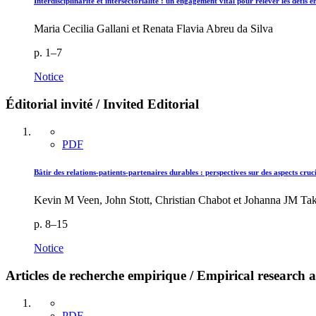
Interdisciplinarité et intersectorialité : un engagement vital pour relever les défis
Maria Cecilia Gallani et Renata Flavia Abreu da Silva
p. 1–7
Notice
Éditorial invité / Invited Editorial
PDF
Bâtir des relations-patients-partenaires durables : perspectives sur des aspects cru
Kevin M Veen, John Stott, Christian Chabot et Johanna JM Ta
p. 8–15
Notice
Articles de recherche empirique / Empirical research ar
PDF