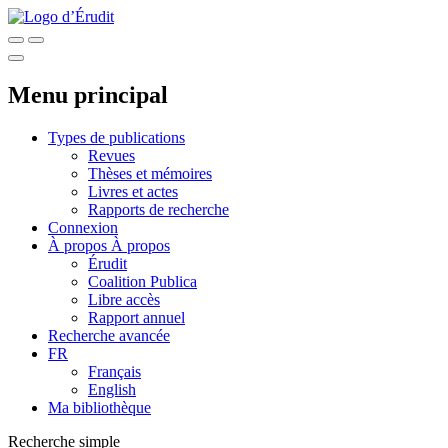
Menu principal
Types de publications
Revues
Thèses et mémoires
Livres et actes
Rapports de recherche
Connexion
À propos
À propos
Érudit
Coalition Publica
Libre accès
Rapport annuel
Recherche avancée
FR
Français
English
Ma bibliothèque
Recherche simple