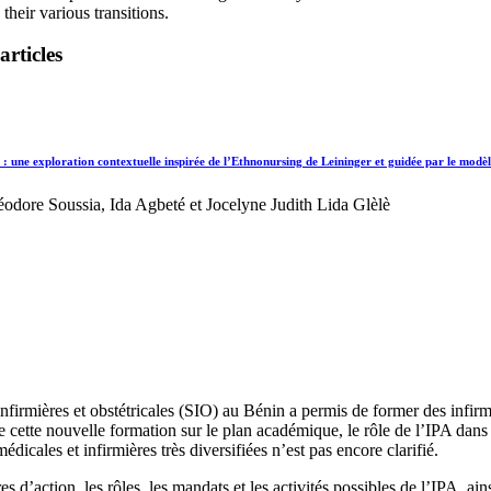
their various transitions.
articles
 : une exploration contextuelle inspirée de l’Ethnonursing de Leininger et guidée par le mod
odore Soussia, Ida Agbeté et Jocelyne Judith Lida Glèlè
nfirmières et obstétricales (SIO) au Bénin a permis de former des infirm
cette nouvelle formation sur le plan académique, le rôle de l’IPA dans 
dicales et infirmières très diversifiées n’est pas encore clarifié.
res d’action, les rôles, les mandats et les activités possibles de l’IPA, 