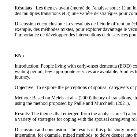
Résultats : Les thèmes ayant émergé de l’analyse sont : 1) un l
des multiples transitions et 3) une variété de stratégies pour co
Discussion et conclusion : Les résultats de l’étude offrent un écla
exemple, des méthodes mixtes, pour explorer davantage le vécu de
l’importance de développer des interventions et de services pour f
EN :
Introduction: People living with early-onset dementia (EOD) expe
waiting period, few appropriate services are available. Studies h
journey.
Objective: To explore the perceptions of spousal-caregivers of p
Method: Based on Meleis et al.'s (2000) theory of transitions, 
using the method proposed by Paillé and Mucchielli (2021).
Results: The themes that emerged from the analysis are: 1) a lon
a variety of strategies for coping with the spousal caregiving rol
Discussion and conclusion: The results of this pilot study provi
integrating, for example, mixed methods, to delve deeper into th