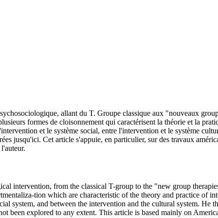
n psychosociologique, allant du T. Groupe classique aux "nouveaux groupe
lusieurs formes de cloisonnement qui caractérisent la théorie et la pratiq
l'intervention et le système social, entre l'intervention et le système cult
es jusqu'ici. Cet article s'appuie, en particulier, sur des travaux améri
l'auteur.
gical intervention, from the classical T-group to the "new group therapies
entaliza-tion which are characteristic of the theory and practice of int
ocial system, and between the intervention and the cultural system. He t
not been explored to any extent. This article is based mainly on American